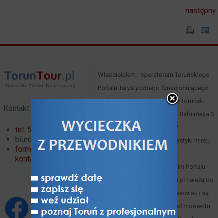
następny
Właścicielem i operatorem Toruńskiego
Portalu Turystycznego funkcjonującego
pod domeną toruntour.pl jest Toruński
Kontakt
Serwis Turystyczny, Toruń, ul. Rabiańska 3
(
mapa
), tel. 66 00 61 352, NIP:
tel. 56 621 02 32
biuro@toruntour.pl
8791221083, Organizator turystyki nr rej.
formularz
247 woj. kuj.-pom.
kontaktowy
Materiały zawarte w Toruńskim Portalu
Turystycznym www.toruntour.pl należą do
ich autorów lub właściciela serwisu i są
objęte prawami autorskimi od momentu