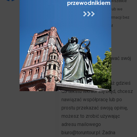
powstania Portalu w 2015 r. Wszelkie
wykorzystywanie w całości lub we
fragmentach zawartych informacji bez
zgody Wydawcy Serwisu jest
zabronione.
Polityka cookies
Jeżeli chcesz opublikować swój
artykuł lub napisać do
Toruńskiego Portalu
Turystycznego ponieważ gdzieś
do tekstu wkradł się błąd, chcesz
nawiązać współpracę lub po
prostu przekazać swoją opinię,
możesz to zrobić używając
adresu mailowego
biuro@toruntour.pl. Żadna