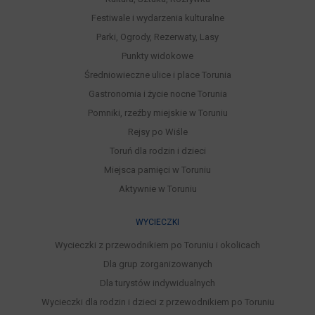
Festiwale i wydarzenia kulturalne
Parki, Ogrody, Rezerwaty, Lasy
Punkty widokowe
Średniowieczne ulice i place Torunia
Gastronomia i życie nocne Torunia
Pomniki, rzeźby miejskie w Toruniu
Rejsy po Wiśle
Toruń dla rodzin i dzieci
Miejsca pamięci w Toruniu
Aktywnie w Toruniu
WYCIECZKI
Wycieczki z przewodnikiem po Toruniu i okolicach
Dla grup zorganizowanych
Dla turystów indywidualnych
Wycieczki dla rodzin i dzieci z przewodnikiem po Toruniu