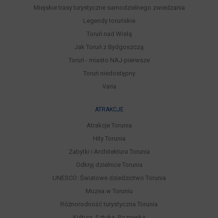
Miejskie trasy turystyczne samodzielnego zwiedzania
Legendy toruńskie
Toruń nad Wisłą
Jak Toruń z Bydgoszczą
Toruń - miasto NAJ-pierwsze
Toruń niedostępny
Varia
ATRAKCJE
Atrakcje Torunia
Hity Torunia
Zabytki i Architektura Torunia
Odkryj dzielnice Torunia
UNESCO: Światowe dziedzictwo Torunia
Muzea w Toruniu
Różnorodność turystyczna Torunia
Kultura, Sztuka, Rozrywka