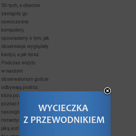
50-tych, a obecnie
zastąpiły go
nowoczesne
komputery,
opowiadamy o tym, jak
obserwacje wyglądały
kiedyś, a jak teraz.
Podczas wizyty
w naszym
obserwatorium goście
odbywają podróż,
która pozwala im
poznać historię
naszego ośrodka i tej
romantycznej nauki,
jaką jest astronomia.