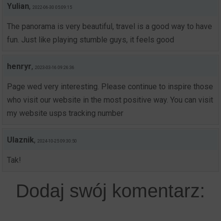
Yulian
,
2022-06-30 05:09:15
The panorama is very beautiful, travel is a good way to have
fun. Just like playing stumble guys, it feels good
henryr
,
2023-03-16 09:26:36
Page wed very interesting. Please continue to inspire those
who visit our website in the most positive way. You can visit
my website usps tracking number
Ulaznik
,
2024-10-25 09:30:50
Tak!
Dodaj swój komentarz: