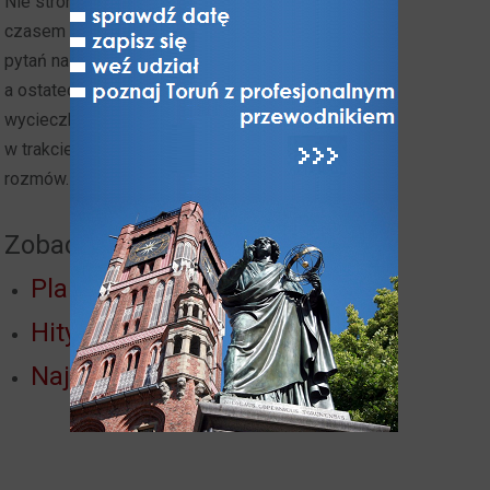
Nie stronimy od,
czasem trudnych,
pytań naszych gości,
a ostateczny kształt
wycieczki rozwija się
w trakcie unikalnych
rozmów.
Zobacz też:
Planetarium
Hity Torunia
Najbliższe okolice Torunia