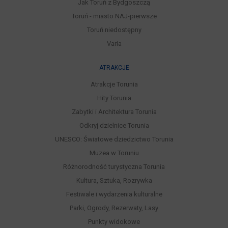
Jak Toruń z Bydgoszczą
Toruń - miasto NAJ-pierwsze
Toruń niedostępny
Varia
ATRAKCJE
Atrakcje Torunia
Hity Torunia
Zabytki i Architektura Torunia
Odkryj dzielnice Torunia
UNESCO: Światowe dziedzictwo Torunia
Muzea w Toruniu
Różnorodność turystyczna Torunia
Kultura, Sztuka, Rozrywka
Festiwale i wydarzenia kulturalne
Parki, Ogrody, Rezerwaty, Lasy
Punkty widokowe