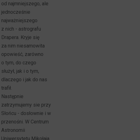
od najmniejszego, ale
jednocześnie
najważniejszego
z nich - astrografu
Drapera. Kryje się
za nim niesamowita
opowieść, zarówno
o tym, do czego
służył, jak i o tym,
dlaczego i jak do nas
trafił.
Następnie
zatrzymujemy sie przy
Słońcu - dosłownie i w
przenośni. W Centrum
Astronomii
Uniwersytetu Mikołaja