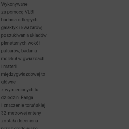
Wykonywane
za pomocą VLBI
badania odległych
galaktyk i kwazarów,
poszukiwania układów
planetarnych wokół
pulsarów, badania
molekuł w gwiazdach
i materii
międzygwiazdowej to
główne
z wymienionych tu
dziedzin. Ranga
i znaczenie toruńskiej
32-metrowej anteny
została doceniona
przez środowisko