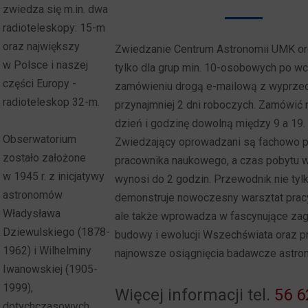
zwiedza się m.in. dwa
radioteleskopy: 15-m
oraz największy
Zwiedzanie Centrum Astronomii UMK o
w Polsce i naszej
tylko dla grup min. 10-osobowych po w
części Europy -
zamówieniu drogą e-mailową z wyprz
radioteleskop 32-m.
przynajmniej 2 dni roboczych. Zamówić
dzień i godzinę dowolną między 9 a 19.
Obserwatorium
Zwiedzający oprowadzani są fachowo 
zostało założone
pracownika naukowego, a czas pobytu 
w 1945 r. z inicjatywy
wynosi do 2 godzin. Przewodnik nie tyl
astronomów
demonstruje nowoczesny warsztat prac
Władysława
ale także wprowadza w fascynujące zag
Dziewulskiego (1878-
budowy i ewolucji Wszechświata oraz p
1962) i Wilhelminy
najnowsze osiągnięcia badawcze astron
Iwanowskiej (1905-
1999),
Więcej informacji tel.
56 6
dotychczasowych