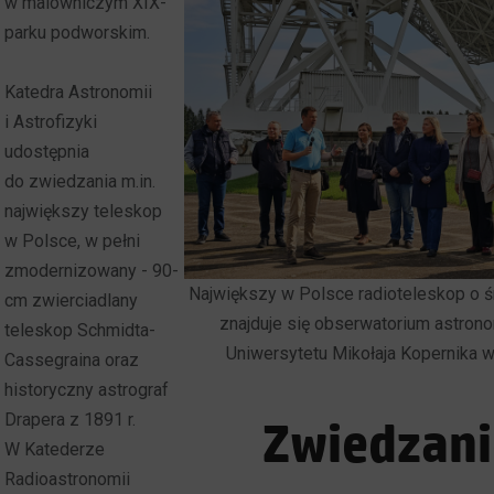
w malowniczym XIX-
parku podworskim.
Katedra Astronomii
i Astrofizyki
udostępnia
do zwiedzania m.in.
największy teleskop
w Polsce, w pełni
zmodernizowany - 90-
Największy w Polsce radioteleskop o ś
cm zwierciadlany
znajduje się obserwatorium astro
teleskop Schmidta-
Uniwersytetu Mikołaja Kopernika w
Cassegraina oraz
historyczny astrograf
Drapera z 1891 r.
Zwiedzani
W Katederze
Radioastronomii