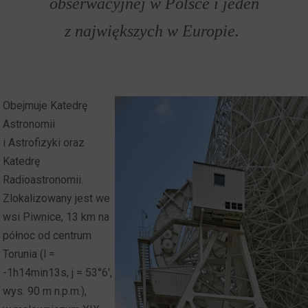
obserwacyjnej w Polsce i jeden
z największych w Europie.
Obejmuje Katedrę
Astronomii
i Astrofizyki oraz
Katedrę
Radioastronomii.
Zlokalizowany jest we
wsi Piwnice, 13 km na
północ od centrum
Torunia (l =
-1h14min13s, j = 53°6',
wys. 90 m n.p.m.),