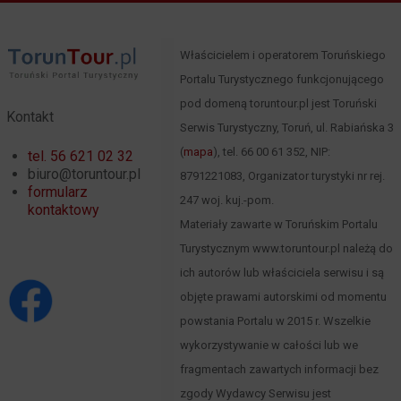
Właścicielem i operatorem Toruńskiego
Portalu Turystycznego funkcjonującego
pod domeną toruntour.pl jest Toruński
Kontakt
Serwis Turystyczny, Toruń, ul. Rabiańska 3
(
mapa
), tel. 66 00 61 352, NIP:
tel. 56 621 02 32
biuro@toruntour.pl
8791221083, Organizator turystyki nr rej.
formularz
247 woj. kuj.-pom.
kontaktowy
Materiały zawarte w Toruńskim Portalu
Turystycznym www.toruntour.pl należą do
ich autorów lub właściciela serwisu i są
objęte prawami autorskimi od momentu
powstania Portalu w 2015 r. Wszelkie
wykorzystywanie w całości lub we
fragmentach zawartych informacji bez
zgody Wydawcy Serwisu jest