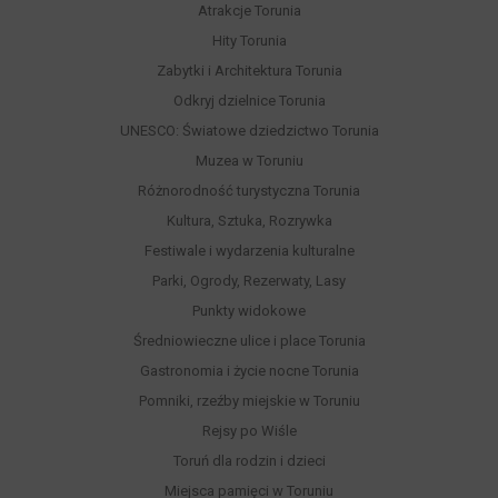
Atrakcje Torunia
Hity Torunia
Zabytki i Architektura Torunia
Odkryj dzielnice Torunia
UNESCO: Światowe dziedzictwo Torunia
Muzea w Toruniu
Różnorodność turystyczna Torunia
Kultura, Sztuka, Rozrywka
Festiwale i wydarzenia kulturalne
Parki, Ogrody, Rezerwaty, Lasy
Punkty widokowe
Średniowieczne ulice i place Torunia
Gastronomia i życie nocne Torunia
Pomniki, rzeźby miejskie w Toruniu
Rejsy po Wiśle
Toruń dla rodzin i dzieci
Miejsca pamięci w Toruniu