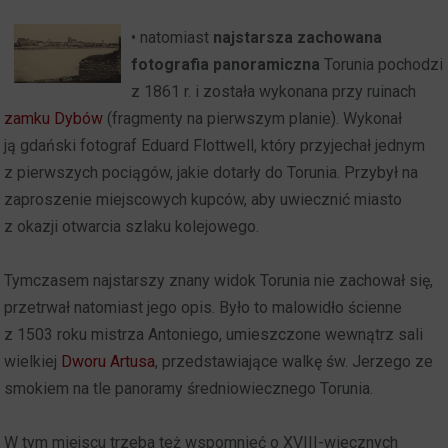
• n
atomiast
najstarsza zachowana
fotografia panoramiczna
Torunia pochodzi
z 1861 r. i została wykonana przy ruinach
zamku Dybów
(fragmenty na pierwszym planie). Wykonał
ją gdański fotograf Eduard Flottwell, który przyjechał jednym
z pierwszych pociągów, jakie dotarły do Torunia. Przybył na
zaproszenie miejscowych kupców, aby uwiecznić miasto
z okazji otwarcia szlaku kolejowego.
Tymczasem najstarszy znany widok Torunia nie zachował się,
przetrwał natomiast jego opis. Było to malowidło ścienne
z 1503 roku mistrza Antoniego, umieszczone wewnątrz sali
wielkiej
Dworu Artusa
, przedstawiające walkę św. Jerzego ze
smokiem na tle panoramy średniowiecznego Torunia.
W tym miejscu trzeba też wspomnieć o XVIII-wiecznych