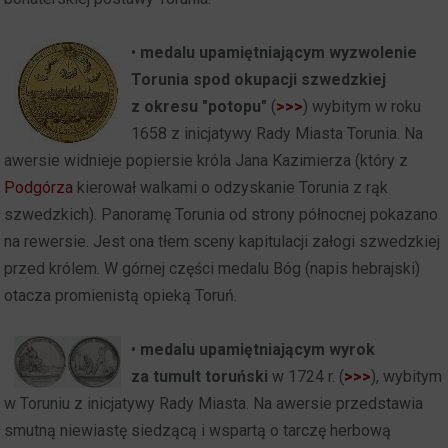
•
medalu upamiętniającym wyzwolenie
Torunia spod okupacji szwedzkiej
z okresu "potopu"
(
>>>
)
wybitym w roku
1658 z inicjatywy Rady Miasta Torunia. Na
awersie widnieje popiersie króla Jana Kazimierza (który z
Podgórza
kierował walkami o odzyskanie Torunia z rąk
szwedzkich). Panoramę Torunia od strony północnej pokazano
na rewersie. Jest ona tłem sceny kapitulacji załogi szwedzkiej
przed królem. W górnej części medalu Bóg (napis hebrajski)
otacza promienistą opieką Toruń.
•
medalu upamiętniającym wyrok
za tumult toruński
w 1724 r. (
>>>
), wybitym
w Toruniu z inicjatywy Rady Miasta. Na awersie przedstawia
smutną niewiastę siedzącą i wspartą o tarczę herbową