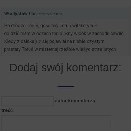
Władysław Łoś
,
2020-12-15 12:45:18
Po drodze Toruń, gościnny Toruń witał oryla –
do dziś mam w oczach ten piękny widok w zachodu chwile,
Kiedy z daleka już się pojawiał na niebie czystym
prastary Toruń w misternej rzeźbie wieżyc strzelistych
Dodaj swój komentarz:
autor komentarza
treść: