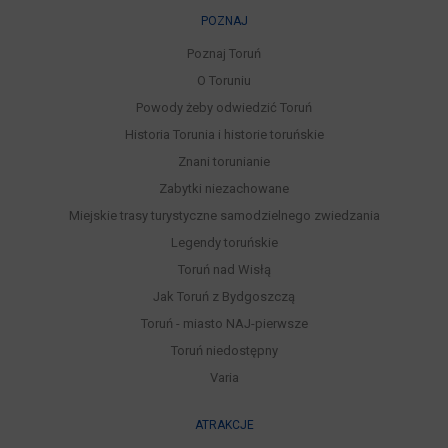
POZNAJ
Poznaj Toruń
O Toruniu
Powody żeby odwiedzić Toruń
Historia Torunia i historie toruńskie
Znani torunianie
Zabytki niezachowane
Miejskie trasy turystyczne samodzielnego zwiedzania
Legendy toruńskie
Toruń nad Wisłą
Jak Toruń z Bydgoszczą
Toruń - miasto NAJ-pierwsze
Toruń niedostępny
Varia
ATRAKCJE