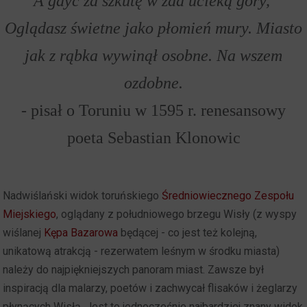
A gdyć za szkutę w zad ucieką góry,
Oglądasz świetne jako płomień mury. Miasto
jak z rąbka wywinął osobne. Na wszem
ozdobne.
-
pisał o Toruniu w 1595 r. renesansowy
poeta Sebastian Klonowic
Nadwiślański widok toruńskiego
Średniowiecznego Zespołu
Miejskiego
, oglądany z południowego brzegu Wisły (z wyspy
wiślanej
Kępa Bazarowa
będącej - co jest też kolejną,
unikatową atrakcją - rezerwatem leśnym w środku miasta)
należy do najpiękniejszych panoram miast. Zawsze był
inspiracją dla malarzy, poetów i zachwycał flisaków i żeglarzy
płynących Wisłą. Jest to jednocześnie najbardziej znany widok