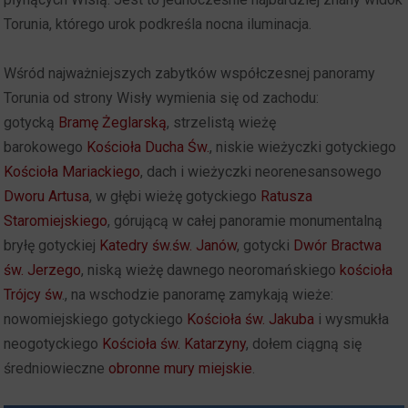
Torunia, którego urok podkreśla nocna iluminacja.
Wśród najważniejszych zabytków współczesnej panoramy
Torunia od strony Wisły wymienia się od zachodu:
gotycką
Bramę Żeglarską
, strzelistą wieżę
barokowego
Kościoła Ducha Św.
, niskie wieżyczki gotyckiego
Kościoła Mariackiego
, dach i wieżyczki neorenesansowego
Dworu Artusa
, w głębi wieżę gotyckiego
Ratusza
Staromiejskiego
, górującą w całej panoramie monumentalną
bryłę gotyckiej
Katedry św.św. Janów
, gotycki
Dwór Bractwa
św. Jerzego
, niską wieżę dawnego neoromańskiego
kościoła
Trójcy św
., na wschodzie panoramę zamykają wieże:
nowomiejskiego gotyckiego
Kościoła św. Jakuba
i wysmukła
neogotyckiego
Kościoła św. Katarzyny
, dołem ciągną się
średniowieczne
obronne mury miejskie
.