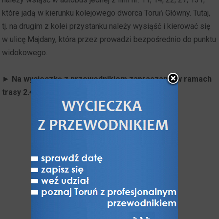
które jadą w kierunku kolejowego dworca Toruń Główny. Tutaj,
tj. na drugim z kolei przystanku należy wysiąść i kierować się
w ulicę Majdany, która przez prowadzi bezpośrednio do punktu
widokowego.
►
Na wycieczkę z przewodnikiem zapraszamy w ramach
trasy 2.4. "
Panorama Torunia i zamek Dybów
".
Panorama
Torunia
cudem