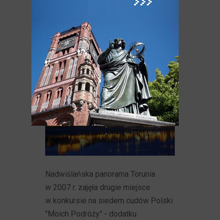
Polski
Nadwiślańska panorama Torunia
w 2007 r. zajęła drugie miejsce
w konkursie na siedem cudów Polski
"Moich Podróży" - dodatku