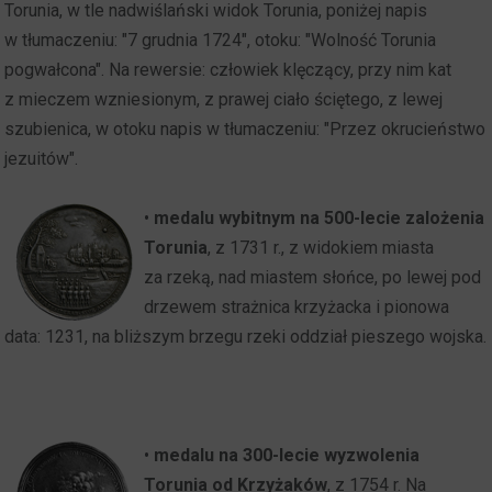
Torunia, w tle nadwiślański widok Torunia, poniżej napis
w tłumaczeniu: "7 grudnia 1724", otoku: "Wolność Torunia
pogwałcona". Na rewersie: człowiek klęczący, przy nim kat
z mieczem wzniesionym, z prawej ciało ściętego, z lewej
szubienica, w otoku napis w tłumaczeniu: "Przez okrucieństwo
jezuitów".
•
medalu wybitnym na 500-lecie zalożenia
Torunia
, z 1731 r., z widokiem miasta
za rzeką, nad miastem słońce, po lewej pod
drzewem strażnica krzyżacka i pionowa
data: 1231, na bliższym brzegu rzeki oddział pieszego wojska.
•
medalu na 300-lecie wyzwolenia
Torunia od Krzyżaków
, z 1754 r. Na