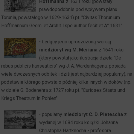
Hoffmanna
z 1631 roku (powstały
prawdopodobnie pod wpływem planu
Torunia, powstałego w 1629-1631) pt. "Civitas Thorunium
Hoffmannum Geom. et Archit. Ispe author fecit et A° 1631"
• będący jego uproszczoną wersją
miedzioryt wg M. Meriana
z 1641 roku
(który powstał jako ilustracja dzieła "De
rebus publicis hanseaticis" wg J. A. Wardenhagena, posiada
wiele ówczesnych odbitek i dziś jest najbardziej popularny), na
podstawie którego powstało później kilka innych widoków (np.
w dziele G. Bodenehra z 1727 roku pt. "Curioses Staats und
Kriegs Theatrum in Pohlen"
• popularny
miedzioryt C. D. Pietescha
z
wydanej w 1684 roku książki Johanna
Christopha Hartknocha - profesora