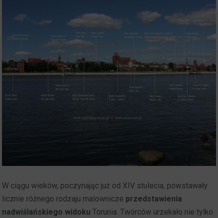
W ciągu wieków, poczynając już od XIV stulecia, powstawały
licznie różnego rodzaju malownicze
przedstawienia
nadwiślańskiego widoku
Torunia. Twórców urzekało nie tylko