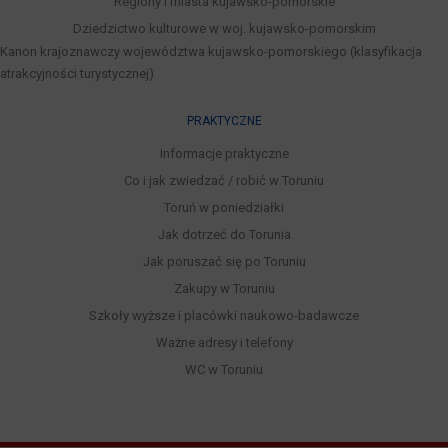
Regiony i miasta kujawsko-pomorskie
Dziedzictwo kulturowe w woj. kujawsko-pomorskim
Kanon krajoznawczy województwa kujawsko-pomorskiego (klasyfikacja
atrakcyjności turystycznej)
PRAKTYCZNE
Informacje praktyczne
Co i jak zwiedzać / robić w Toruniu
Toruń w poniedziałki
Jak dotrzeć do Torunia
Jak poruszać się po Toruniu
Zakupy w Toruniu
Szkoły wyższe i placówki naukowo-badawcze
Ważne adresy i telefony
WC w Toruniu