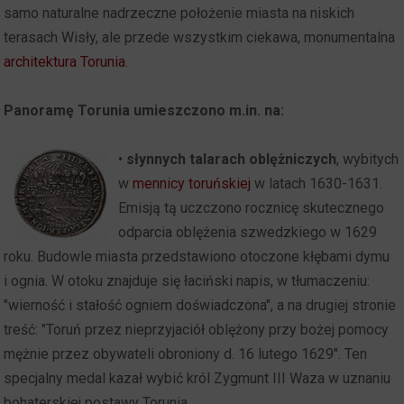
samo naturalne nadrzeczne położenie miasta na niskich
terasach Wisły, ale przede wszystkim ciekawa, monumentalna
architektura Torunia
.
Panoramę Torunia umieszczono m.in. na:
•
słynnych talarach oblężniczych
, wybitych
w
mennicy toruńskiej
w latach 1630-1631.
Emisją tą uczczono rocznicę skutecznego
odparcia oblężenia szwedzkiego w 1629
roku. Budowle miasta przedstawiono otoczone kłębami dymu
i ognia. W otoku znajduje się łaciński napis, w tłumaczeniu:
"wierność i stałość ogniem doświadczona", a na drugiej stronie
treść: "Toruń przez nieprzyjaciół oblężony przy bożej pomocy
mężnie przez obywateli obroniony d. 16 lutego 1629". Ten
specjalny medal kazał wybić król Zygmunt III Waza w uznaniu
bohaterskiej postawy Torunia.