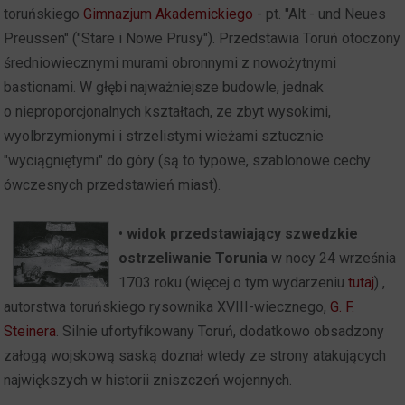
toruńskiego
Gimnazjum Akademickiego
- pt. "Alt - und Neues
Preussen" ("Stare i Nowe Prusy"). Przedstawia Toruń otoczony
średniowiecznymi murami obronnymi z nowożytnymi
bastionami. W głębi najważniejsze budowle, jednak
o nieproporcjonalnych kształtach, ze zbyt wysokimi,
wyolbrzymionymi i strzelistymi wieżami sztucznie
"wyciągniętymi" do góry (są to typowe, szablonowe cechy
ówczesnych przedstawień miast).
•
widok przedstawiający szwedzkie
ostrzeliwanie Torunia
w nocy 24 września
1703 roku (więcej o tym wydarzeniu
tutaj
) ,
autorstwa toruńskiego rysownika XVIII-wiecznego,
G. F.
Steinera
. Silnie ufortyfikowany Toruń, dodatkowo obsadzony
załogą wojskową saską doznał wtedy ze strony atakujących
największych w historii zniszczeń wojennych.