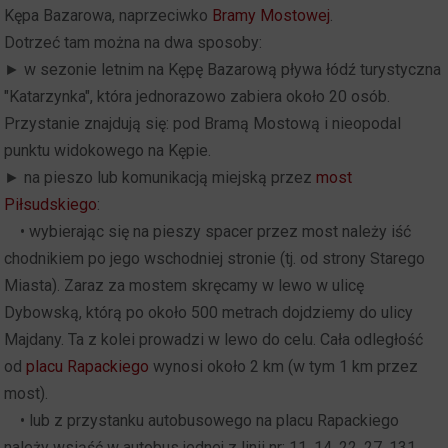
Kępa Bazarowa, naprzeciwko
Bramy Mostowej
.
Dotrzeć tam można na dwa sposoby:
► w sezonie letnim na Kępę Bazarową pływa łódź turystyczna
"Katarzynka", która jednorazowo zabiera około 20 osób.
Przystanie znajdują się: pod Bramą Mostową i nieopodal
punktu widokowego na Kępie.
► na pieszo lub komunikacją miejską przez
most
Piłsudskiego
:
• wybierając się na pieszy spacer przez most należy iść
chodnikiem po jego wschodniej stronie (tj. od strony Starego
Miasta). Zaraz za mostem skręcamy w lewo w ulicę
Dybowską, którą po około 500 metrach dojdziemy do ulicy
Majdany. Ta z kolei prowadzi w lewo do celu. Cała odległość
od
placu Rapackiego
wynosi około 2 km (w tym 1 km przez
most).
• lub z przystanku autobusowego na placu Rapackiego
należy wsiąść w autobus jednej z linii nr: 11, 14, 22, 27, 131,