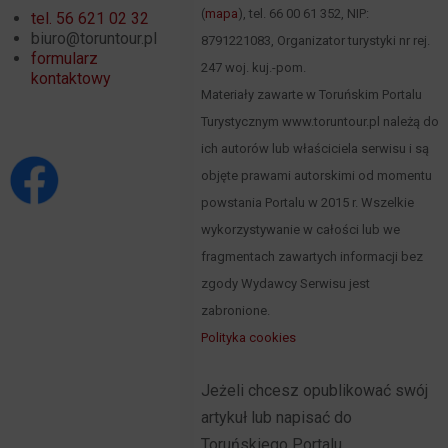
(
mapa
), tel. 66 00 61 352, NIP:
tel. 56 621 02 32
biuro@toruntour.pl
8791221083, Organizator turystyki nr rej.
formularz
247 woj. kuj.-pom.
kontaktowy
Materiały zawarte w Toruńskim Portalu
Turystycznym www.toruntour.pl należą do
ich autorów lub właściciela serwisu i są
objęte prawami autorskimi od momentu
powstania Portalu w 2015 r. Wszelkie
wykorzystywanie w całości lub we
fragmentach zawartych informacji bez
zgody Wydawcy Serwisu jest
zabronione.
Polityka cookies
Jeżeli chcesz opublikować swój
artykuł lub napisać do
Toruńskiego Portalu