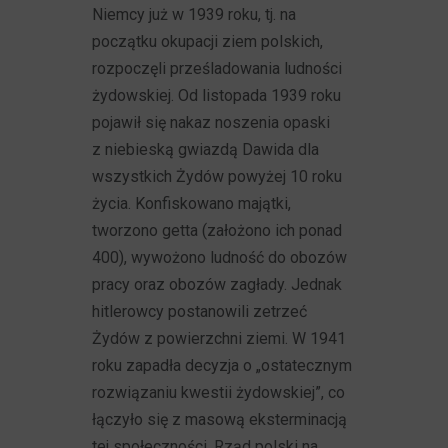
Niemcy już w 1939 roku, tj. na
początku okupacji ziem polskich,
rozpoczęli prześladowania ludności
żydowskiej. Od listopada 1939 roku
pojawił się nakaz noszenia opaski
z niebieską gwiazdą Dawida dla
wszystkich Żydów powyżej 10 roku
życia. Konfiskowano majątki,
tworzono getta (założono ich ponad
400), wywożono ludność do obozów
pracy oraz obozów zagłady. Jednak
hitlerowcy postanowili zetrzeć
Żydów z powierzchni ziemi. W 1941
roku zapadła decyzja o „ostatecznym
rozwiązaniu kwestii żydowskiej”, co
łączyło się z masową eksterminacją
tej społeczności. Rząd polski na