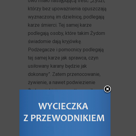
owo miało następującą treść: „Żydzi,
którzy bez upoważnienia opuszczają
wyznaczoną im dzielnicę, podlegają
karze śmierci. Tej samej karze
podlegają osoby, które takim Żydom
świadomie dają kryjówkę.
Podżegacze i pomocnicy podlegają
tej samej karze jak sprawca, czyn
usiłowany karany będzie jak
dokonany”. Zatem przenocowanie,
żywienie, a nawet podwiezienie
Żyda-uciekiniera z getta groziło
śmiercią. Najbardziej znanym
przykładem polskich bohaterów,
którzy zginęli z rąk okupanta
za pomoc Żydom jest rodzina Ulmów
ze wsi Markowa koło Łańcuta, którzy