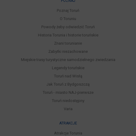
POZNAJ
Poznaj Toruń
O Toruniu
Powody żeby odwiedzić Toruń
Historia Torunia i historie toruńskie
Znani torunianie
Zabytki niezachowane
Miejskie trasy turystyczne samodzielnego zwiedzania
Legendy toruńskie
Toruń nad Wisłą
Jak Toruń z Bydgoszczą
Toruń - miasto NAJ-pierwsze
Toruń niedostępny
Varia
ATRAKCJE
Atrakcje Torunia