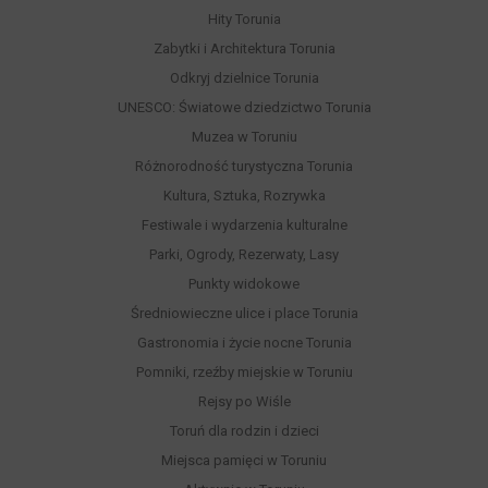
Hity Torunia
Zabytki i Architektura Torunia
Odkryj dzielnice Torunia
UNESCO: Światowe dziedzictwo Torunia
Muzea w Toruniu
Różnorodność turystyczna Torunia
Kultura, Sztuka, Rozrywka
Festiwale i wydarzenia kulturalne
Parki, Ogrody, Rezerwaty, Lasy
Punkty widokowe
Średniowieczne ulice i place Torunia
Gastronomia i życie nocne Torunia
Pomniki, rzeźby miejskie w Toruniu
Rejsy po Wiśle
Toruń dla rodzin i dzieci
Miejsca pamięci w Toruniu