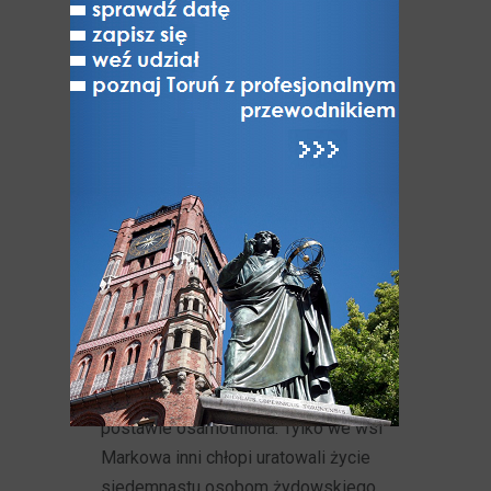
przechowywali u siebie ośmioro
Żydów: pięciu mężczyzn i trzy
kobiety. 24 marca 1944 roku
niemieccy żandarmi z Łańcuta
zamordowali Józefa Ulmę, jego żonę
Wiktorię będącą wówczas
w zaawansowanej ciąży, a także
szóstkę dzieci (najstarsze miało 8
lat), najmłodsze półtora roku. Zabito
też ośmioro ukrywających się Żydów.
W 2003 roku rozpoczął się w diecezji
przemyskiej proces beatyfikacyjny
rodziny Ulmów...
Rodzina Ulmów nie była w swej
postawie osamotniona. Tylko we wsi
Markowa inni chłopi uratowali życie
siedemnastu osobom żydowskiego