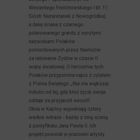
Wincentego Frelichowskiego i bł. 11
Sióstr Nazaretanek z Nowogródka),
a dalej ściana z czarnego
polerowanego granitu z wyrytymi
nazwiskami Polaków
pomordowanych przez Niemców
za ratowanie Żydów w czasie II
wojny światowej. O heroizmie tych
Polaków przypomina napis z cytatem
z Pisma Świętego: „Nie ma większej
miłości od tej, gdy ktoś życie swoje
oddaje za przyjaciół swoich".
Okna w Kaplicy wypełniają cztery
wielkie witraże - każdy z inną sceną
z pontyfikatu Jana Pawła II. Ich
projekt powstał w pracowni artysty