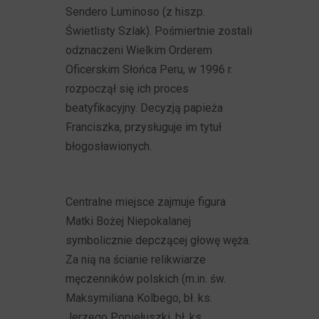
Sendero Luminoso (z hiszp.
Świetlisty Szlak). Pośmiertnie zostali
odznaczeni Wielkim Orderem
Oficerskim Słońca Peru, w 1996 r.
rozpoczął się ich proces
beatyfikacyjny. Decyzją papieża
Franciszka, przysługuje im tytuł
błogosławionych.
Centralne miejsce zajmuje figura
Matki Bożej Niepokalanej
symbolicznie depczącej głowę węża.
Za nią na ścianie relikwiarze
męczenników polskich (m.in. św.
Maksymiliana Kolbego, bł. ks.
Jerzego Popiełuszki, bł. ks.