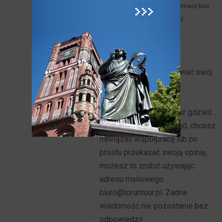
fragmentach zawartych informacji bez
zgody Wydawcy Serwisu jest
zabronione.
Polityka cookies
Jeżeli chcesz opublikować swój
artykuł lub napisać do
Toruńskiego Portalu
Turystycznego ponieważ gdzieś
do tekstu wkradł się błąd, chcesz
nawiązać współpracę lub po
prostu przekazać swoją opinię,
możesz to zrobić używając
adresu mailowego
biuro@toruntour.pl. Żadna
wiadomość nie pozostanie bez
odpowiedzi!