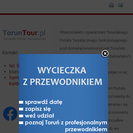
Właścicielem i operatorem Toruńskiego
Portalu Turystycznego funkcjonującego
pod domeną toruntour.pl jest Toruński
Kontakt
Serwis Turystyczny, Toruń, ul. Rabiańska 3
(
mapa
), tel. 66 00 61 352, NIP:
tel. 56 621 02 32
biuro@toruntour.pl
8791221083, Organizator turystyki nr rej.
formularz
247 woj. kuj.-pom.
kontaktowy
Materiały zawarte w Toruńskim Portalu
Turystycznym www.toruntour.pl należą do
ich autorów lub właściciela serwisu i są
objęte prawami autorskimi od momentu
powstania Portalu w 2015 r. Wszelkie
wykorzystywanie w całości lub we