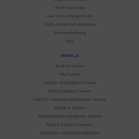
Toruń nad Wisłą
Jak Toruń z Bydgoszczą
Toruń - miasto NAJ-pierwsze
Toruń niedostępny
Varia
ATRAKCJE
Atrakcje Torunia
Hity Torunia
Zabytki i Architektura Torunia
Odkryj dzielnice Torunia
UNESCO: Światowe dziedzictwo Torunia
Muzea w Toruniu
Różnorodność turystyczna Torunia
Kultura, Sztuka, Rozrywka
Festiwale i wydarzenia kulturalne