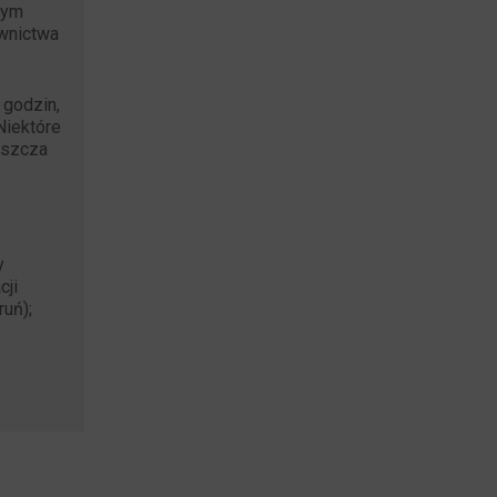
nym
ownictwa
 godzin,
Niektóre
aszcza
y
cji
ruń);