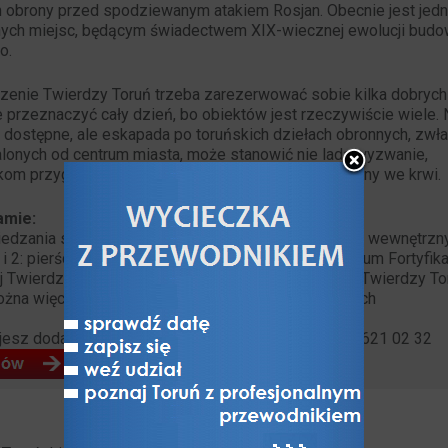
 obrony przed spodziewanym atakiem Rosjan. Obecnie jest jed
znych miejsc, będącym świadectwem XIX-wiecznej ewolucji bud
o.
zenie Twierdzy Toruń trzeba zarezerwować sobie kilka dobrych
 przeznaczyć cały dzień, bo obiektów jest rzeczywiście wiele. 
 dostępne, ale eskapada po toruńskich dziełach obronnych, zwł
alonych od centrum miasta, może stanowić nie lada wyzwanie,
ikom przygód znacznie podwyższyć poziom adrenaliny we krwi.
amie:
edzania składa się z 2 głównych części: 1: pierścień wewnętrzn
i 2: pierścień zewnętrzny Twierdzy (tutaj m.in. Muzeum Fortyfika
 Twierdzy Toruń, Fort I Twierdzy Toruń oraz Fort IV Twierdzy To
żna więc podzielić na 2 etapy lub wybrać jeden z nich
jesz dodatkowych wyjaśnień? Zapytaj:
email
, tel. 56 621 02 32