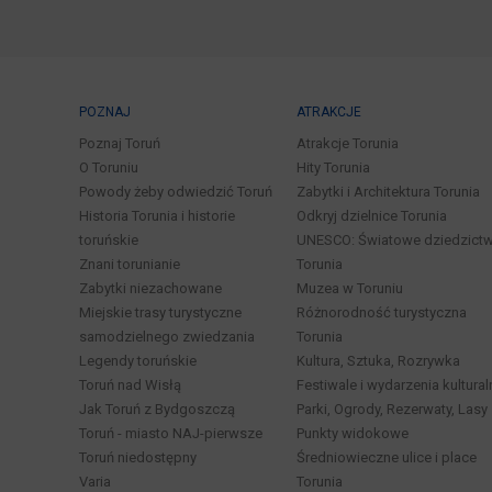
POZNAJ
ATRAKCJE
Poznaj Toruń
Atrakcje Torunia
O Toruniu
Hity Torunia
Powody żeby odwiedzić Toruń
Zabytki i Architektura Torunia
Historia Torunia i historie
Odkryj dzielnice Torunia
toruńskie
UNESCO: Światowe dziedzict
Znani torunianie
Torunia
Zabytki niezachowane
Muzea w Toruniu
Miejskie trasy turystyczne
Różnorodność turystyczna
samodzielnego zwiedzania
Torunia
Legendy toruńskie
Kultura, Sztuka, Rozrywka
Toruń nad Wisłą
Festiwale i wydarzenia kultural
Jak Toruń z Bydgoszczą
Parki, Ogrody, Rezerwaty, Lasy
Toruń - miasto NAJ-pierwsze
Punkty widokowe
Toruń niedostępny
Średniowieczne ulice i place
Varia
Torunia