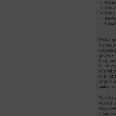
Wycie
Godzi
Czas 
zewnę
Cena 
Po kongr
Warszaws
rosyjska
utrzymani
Rozpoczą
etapy: w
później 
w skład k
Jest to j
najlepiej
Trudno dz
twierdz w
wojskowe
Zbudowan