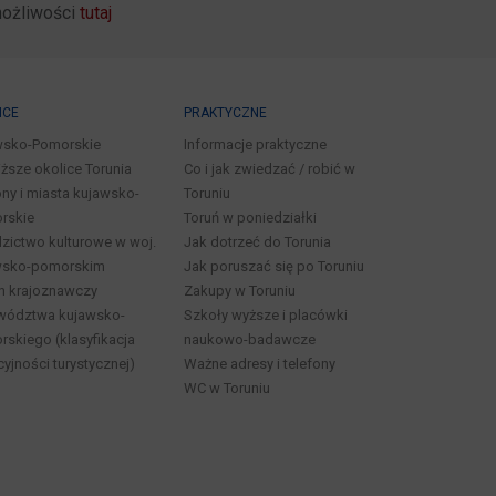
możliwości
tutaj
ICE
PRAKTYCZNE
wsko-Pomorskie
Informacje praktyczne
iższe okolice Torunia
Co i jak zwiedzać / robić w
ny i miasta kujawsko-
Toruniu
rskie
Toruń w poniedziałki
zictwo kulturowe w woj.
Jak dotrzeć do Torunia
wsko-pomorskim
Jak poruszać się po Toruniu
n krajoznawczy
Zakupy w Toruniu
wództwa kujawsko-
Szkoły wyższe i placówki
skiego (klasyfikacja
naukowo-badawcze
cyjności turystycznej)
Ważne adresy i telefony
WC w Toruniu