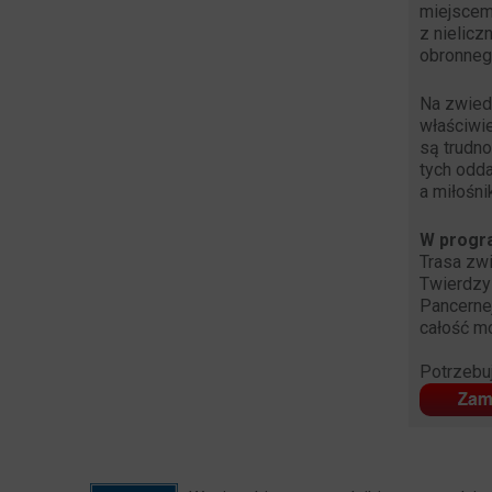
miejscem
z nielic
obronneg
Na zwied
właściwie
są trudno
tych odd
a miłośn
W progr
Trasa zwi
Twierdzy 
Pancernej
całość mo
Potrzebu