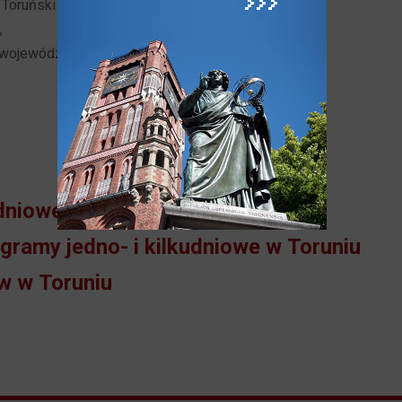
 Toruński Serwis Turystyczny
,
ka województwa kujawsko-pomorskiego w Toruniu.
udniowe w Toruniu
gramy jedno- i kilkudniowe w Toruniu
w w Toruniu