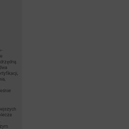
o-
że
adrzędną.
 dwa
rtyfikacji,
ia,
ześnie
iejszych
plecza
.
szym