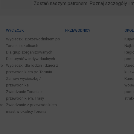
Zostań naszym patronem. Poznaj szczegóły i 
WYCIECZKI
PRZEWODNICY
OKOL
Wycieczki z przewodnikiem po
Kuja
Toruniu i okolicach
Najbl
Dla grup zorganizowanych
Regio
Dla turystów indywidualnych
pomo
wo
Wycieczki dla rodzin i dzieci z
Dzied
przewodnikiem po Toruniu
kuja
Zamów wycieczkę /
Kano
przewodnika
woje
Zwiedzanie Torunia z
pomor
przewodnikiem. Trasy
atrak
ne
Zwiedzanie z przewodnikiem
miast w okolicy Torunia