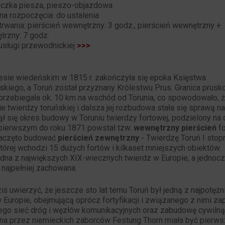
czka piesza, pieszo-objazdowa
na rozpoczęcia: do ustalenia
trwania: pierścień wewnętrzny: 3 godz., pierścień wewnętrzny +
trzny: 7 godz.
usługi przewodnickiej
>>>
esie wiedeńskim w 1815 r. zakończyła się epoka Księstwa
kiego, a Toruń został przyznany Królestwu Prus. Granica prusk
 przebiegała ok. 10 km na wschód od Torunia, co spowodowało, 
e twierdzy toruńskiej i dalsza jej rozbudowa stała się sprawą n
ł się okres budowy w Toruniu twierdzy fortowej, podzielony na
 pierwszym do roku 1871 powstał tzw.
wewnętrzny pierścień
fo
zaczęto budować
pierścień zewnętrzny
- Twierdzę Toruń I stopn
tórej wchodzi 15 dużych fortów i kilkaset mniejszych obiektów.
edna z największych XIX-wiecznych twierdz w Europie, a jednoc
 i najpełniej zachowana.
iś uwierzyć, że jeszcze sto lat temu Toruń był jedną z najpotężn
 Europie, obejmującą oprócz fortyfikacji i związanego z nimi za
go sieć dróg i węzłów komunikacyjnych oraz zabudowę cywilną
a przez niemieckich zaborców Festung Thorn miała być pierw