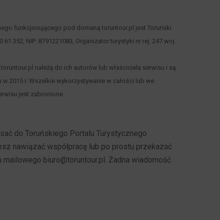
nego funkcjonującego pod domeną toruntour.pl jest Toruński
 00 61 352, NIP: 8791221083, Organizator turystyki nr rej. 247 woj.
runtour.pl należą do ich autorów lub właściciela serwisu i są
 w 2015 r. Wszelkie wykorzystywanie w całości lub we
rwisu jest zabronione.
pisać do Toruńskiego Portalu Turystycznego
cesz nawiązać współpracę lub po prostu przekazać
u mailowego biuro@toruntour.pl. Żadna wiadomość