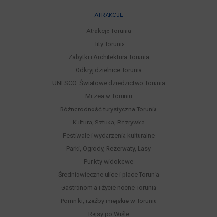
ATRAKCJE
Atrakcje Torunia
Hity Torunia
Zabytki i Architektura Torunia
Odkryj dzielnice Torunia
UNESCO: Światowe dziedzictwo Torunia
Muzea w Toruniu
Różnorodność turystyczna Torunia
Kultura, Sztuka, Rozrywka
Festiwale i wydarzenia kulturalne
Parki, Ogrody, Rezerwaty, Lasy
Punkty widokowe
Średniowieczne ulice i place Torunia
Gastronomia i życie nocne Torunia
Pomniki, rzeźby miejskie w Toruniu
Rejsy po Wiśle