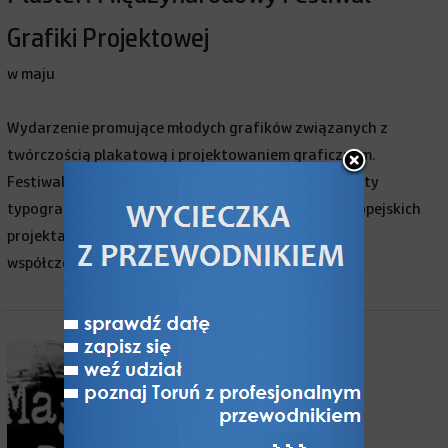
Grafiki Projektowej
w maju
Wydarzenie promujące młodych grafików związanych z
twórczością plakatową i projektowaniem graficznym.
Festiwalowi towarzyszy konkurs na plakat, warsztaty
typograficzne prowadzone przez znakomitych europejskich
projektantów, międzynarodowa wystawa plakatu
współczesnego na tarasie CSW.