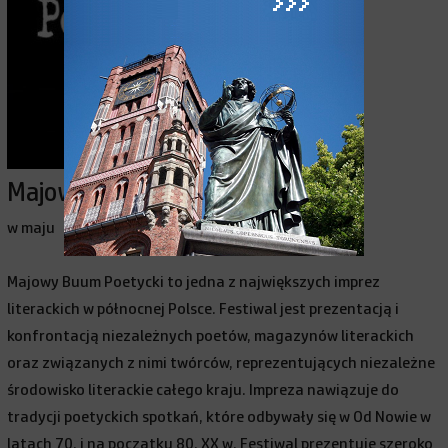
Majowy BUUM Poetycki
w maju
Majowy Buum Poetycki to jedna z największych imprez
literackich w północnej Polsce. Festiwal jest prezentacją i
konfrontacją niezależnych poetów, magazynów literackich
oraz związanych z nimi twórców, reprezentujących niezależne
środowisko literackie całego kraju. Impreza nawiązuje do
tradycji poetyckich spotkań, które odbywały się w Od Nowie w
latach 70. i na początku 80. XX w. Festiwal prezentuje szeroko