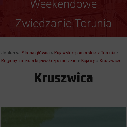
Autentyczny i
Weekendowe
Spektakularny. Toruń
Zwiedzanie Torunia
Jesteś w:
Strona główna
»
Kujawsko-pomorskie z Torunia
»
Regiony i miasta kujawsko-pomorskie
»
Kujawy
»
Kruszwica
Kruszwica