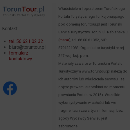
Właścicielem i operatorem Toruńskiego
Portalu Turystycznego funkcjonującego
pod domeną toruntour.pl jest Toruński
Kontakt
Serwis Turystyczny, Toruń, ul. Rabiańska 3
(
mapa
), tel. 66 00 61 352, NIP:
tel. 56 621 02 32
biuro@toruntour.pl
8791221083, Organizator turystyki nr rej.
formularz
247 woj. kuj.-pom.
kontaktowy
Materiały zawarte w Toruńskim Portalu
Turystycznym www.toruntour.pl należą do
ich autorów lub właściciela serwisu i są
objęte prawami autorskimi od momentu
powstania Portalu w 2015 r. Wszelkie
wykorzystywanie w całości lub we
fragmentach zawartych informacji bez
zgody Wydawcy Serwisu jest
zabronione.