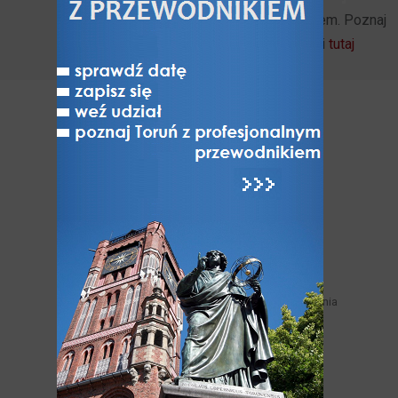
Zostań naszym patronem. Poznaj
szczegóły i możliwości
tutaj
POZNAJ
Poznaj Toruń
O Toruniu
Powody żeby odwiedzić Toruń
Historia Torunia i historie toruńskie
Znani torunianie
Zabytki niezachowane
Miejskie trasy turystyczne samodzielnego zwiedzania
Legendy toruńskie
Toruń nad Wisłą
Jak Toruń z Bydgoszczą
Toruń - miasto NAJ-pierwsze