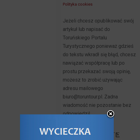
Polityka cookies
Jeżeli chcesz opublikować swój
artykuł lub napisać do
Toruńskiego Portalu
Turystycznego ponieważ gdzieś
do tekstu wkradł się błąd, chcesz
nawiązać współpracę lub po
prostu przekazać swoją opinię,
możesz to zrobić używając
adresu mailowego
biuro@toruntour.pl. Żadna
wiadomość nie pozostanie bez
odpowiedzi!