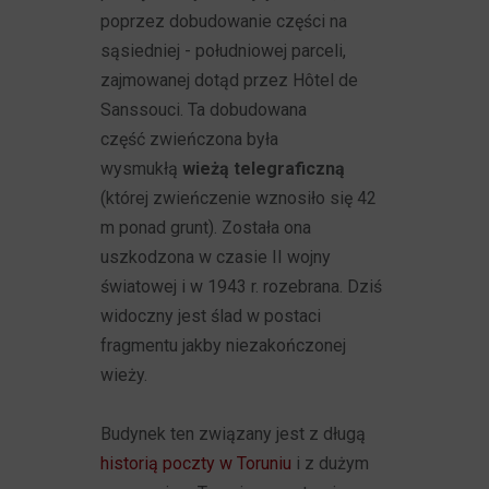
poprzez dobudowanie części na
sąsiedniej - południowej parceli,
zajmowanej dotąd przez Hôtel de
Sanssouci. Ta dobudowana
część zwieńczona była
wysmukłą
wieżą telegraficzną
(której zwieńczenie wznosiło się 42
m ponad grunt). Została ona
uszkodzona w czasie II wojny
światowej i w 1943 r. rozebrana. Dziś
widoczny jest ślad w postaci
fragmentu jakby niezakończonej
wieży.
Budynek ten związany jest z długą
historią poczty w Toruniu
i z dużym