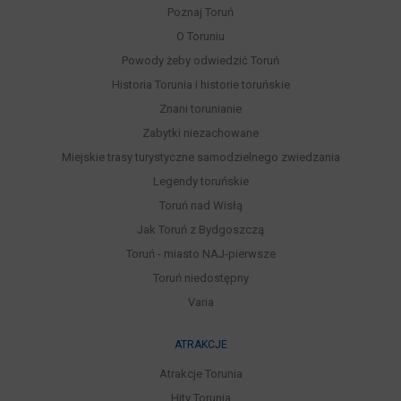
Poznaj Toruń
O Toruniu
Powody żeby odwiedzić Toruń
Historia Torunia i historie toruńskie
Znani torunianie
Zabytki niezachowane
Miejskie trasy turystyczne samodzielnego zwiedzania
Legendy toruńskie
Toruń nad Wisłą
Jak Toruń z Bydgoszczą
Toruń - miasto NAJ-pierwsze
Toruń niedostępny
Varia
ATRAKCJE
Atrakcje Torunia
Hity Torunia