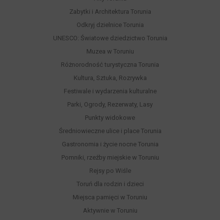
Zabytki i Architektura Torunia
Odkryj dzielnice Torunia
UNESCO: Światowe dziedzictwo Torunia
Muzea w Toruniu
Różnorodność turystyczna Torunia
Kultura, Sztuka, Rozrywka
Festiwale i wydarzenia kulturalne
Parki, Ogrody, Rezerwaty, Lasy
Punkty widokowe
Średniowieczne ulice i place Torunia
Gastronomia i życie nocne Torunia
Pomniki, rzeźby miejskie w Toruniu
Rejsy po Wiśle
Toruń dla rodzin i dzieci
Miejsca pamięci w Toruniu
Aktywnie w Toruniu