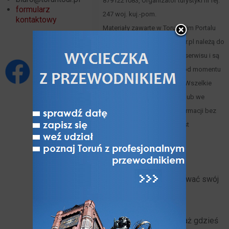
8791221083, Organizator turystyki nr rej.
formularz
247 woj. kuj.-pom.
kontaktowy
Materiały zawarte w Toruńskim Portalu
Turystycznym www.toruntour.pl należą do
ich autorów lub właściciela serwisu i są
objęte prawami autorskimi od momentu
powstania Portalu w 2015 r. Wszelkie
wykorzystywanie w całości lub we
fragmentach zawartych informacji bez
zgody Wydawcy Serwisu jest
zabronione.
Polityka cookies
Jeżeli chcesz opublikować swój
artykuł lub napisać do
Toruńskiego Portalu
Turystycznego ponieważ gdzieś