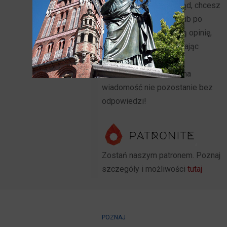
do tekstu wkradł się błąd, chcesz
nawiązać współpracę lub po
prostu przekazać swoją opinię,
możesz to zrobić używając
adresu mailowego
biuro@toruntour.pl. Żadna
wiadomość nie pozostanie bez
odpowiedzi!
Zostań naszym patronem. Poznaj
szczegóły i możliwości
tutaj
POZNAJ