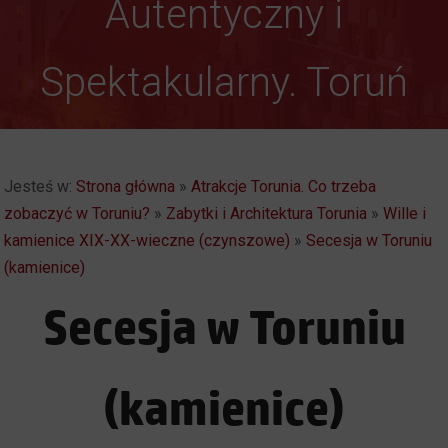
Autentyczny i
Weekendowe
Spektakularny. Toruń
Zwiedzanie Torunia
Jesteś w:
Strona główna
»
Atrakcje Torunia. Co trzeba
zobaczyć w Toruniu?
»
Zabytki i Architektura Torunia
»
Wille i
kamienice XIX-XX-wieczne (czynszowe)
»
Secesja w Toruniu
(kamienice)
Secesja w Toruniu
(kamienice)