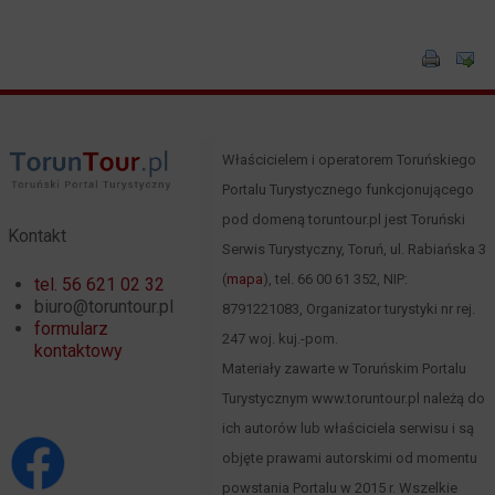
Właścicielem i operatorem Toruńskiego
Portalu Turystycznego funkcjonującego
pod domeną toruntour.pl jest Toruński
Kontakt
Serwis Turystyczny, Toruń, ul. Rabiańska 3
(
mapa
), tel. 66 00 61 352, NIP:
tel. 56 621 02 32
biuro@toruntour.pl
8791221083, Organizator turystyki nr rej.
formularz
247 woj. kuj.-pom.
kontaktowy
Materiały zawarte w Toruńskim Portalu
Turystycznym www.toruntour.pl należą do
ich autorów lub właściciela serwisu i są
objęte prawami autorskimi od momentu
powstania Portalu w 2015 r. Wszelkie