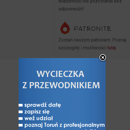
wiadomość nie pozostanie bez
odpowiedzi!
Zostań naszym patronem. Poznaj
szczegóły i możliwości
tutaj
POZNAJ
Poznaj Toruń
O Toruniu
Powody żeby odwiedzić Toruń
Historia Torunia i historie toruńskie
Znani torunianie
Zabytki niezachowane