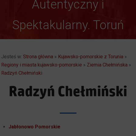
Autentyczny i
Weekendowe
Spektakularny. Toruń
Zwiedzanie Torunia
Jesteś w:
Strona główna
»
Kujawsko-pomorskie z Torunia
»
Regiony i miasta kujawsko-pomorskie
»
Ziemia Chełmińska
»
Radzyń Chełmiński
Radzyń Chełmiński
Jabłonowo Pomorskie