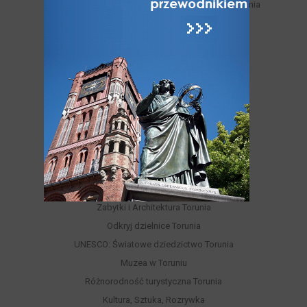
Miejskie trasy turystyczne samodzielnego zwiedzania
Legendy toruńskie
Toruń nad Wisłą
Jak Toruń z Bydgoszczą
Toruń - miasto NAJ-pierwsze
Toruń niedostępny
Varia
ATRAKCJE
Atrakcje Torunia
Hity Torunia
Zabytki i Architektura Torunia
Odkryj dzielnice Torunia
UNESCO: Światowe dziedzictwo Torunia
Muzea w Toruniu
Różnorodność turystyczna Torunia
Kultura, Sztuka, Rozrywka