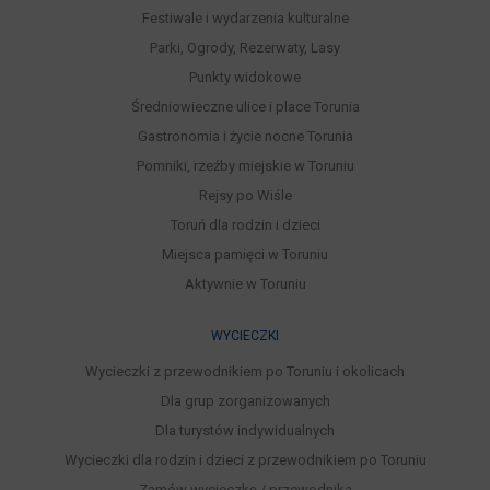
Festiwale i wydarzenia kulturalne
Parki, Ogrody, Rezerwaty, Lasy
Punkty widokowe
Średniowieczne ulice i place Torunia
Gastronomia i życie nocne Torunia
Pomniki, rzeźby miejskie w Toruniu
Rejsy po Wiśle
Toruń dla rodzin i dzieci
Miejsca pamięci w Toruniu
Aktywnie w Toruniu
WYCIECZKI
Wycieczki z przewodnikiem po Toruniu i okolicach
Dla grup zorganizowanych
Dla turystów indywidualnych
Wycieczki dla rodzin i dzieci z przewodnikiem po Toruniu
Zamów wycieczkę / przewodnika