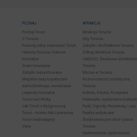
POZNAJ
ATRAKCJE
Poznaj Toruń
Atrakcje Torunia
O Toruniu
Hity Torunia
Powody żeby odwiedzić Toruń
Zabytki i Architektura Torunia
Historia Torunia i historie
Odkryj dzielnice Torunia
toruńskie
UNESCO: Światowe dziedzict
Znani torunianie
Torunia
Zabytki niezachowane
Muzea w Toruniu
Miejskie trasy turystyczne
Różnorodność turystyczna
samodzielnego zwiedzania
Torunia
Legendy toruńskie
Kultura, Sztuka, Rozrywka
Toruń nad Wisłą
Festiwale i wydarzenia kultural
Jak Toruń z Bydgoszczą
Parki, Ogrody, Rezerwaty, Lasy
Toruń - miasto NAJ-pierwsze
Punkty widokowe
Toruń niedostępny
Średniowieczne ulice i place
Varia
Torunia
Gastronomia i życie nocne