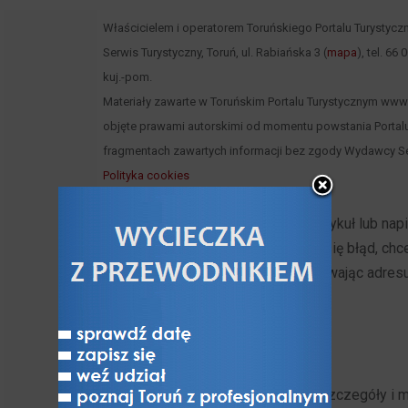
Właścicielem i operatorem Toruńskiego Portalu Turystycz
Serwis Turystyczny, Toruń, ul. Rabiańska 3 (
mapa
), tel. 66
kuj.-pom.
Materiały zawarte w Toruńskim Portalu Turystycznym www.to
objęte prawami autorskimi od momentu powstania Portalu
fragmentach zawartych informacji bez zgody Wydawcy Se
Polityka cookies
Jeżeli chcesz opublikować swój artykuł lub na
ponieważ gdzieś do tekstu wkradł się błąd, ch
swoją opinię, możesz to zrobić używając adres
nie pozostanie bez odpowiedzi!
Zostań naszym patronem. Poznaj szczegóły i 