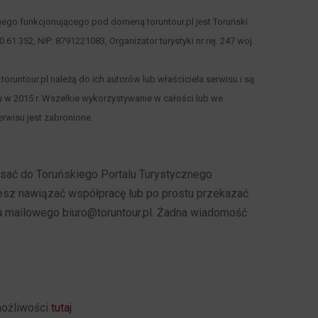
nego funkcjonującego pod domeną toruntour.pl jest Toruński
 00 61 352, NIP: 8791221083, Organizator turystyki nr rej. 247 woj.
runtour.pl należą do ich autorów lub właściciela serwisu i są
 w 2015 r. Wszelkie wykorzystywanie w całości lub we
rwisu jest zabronione.
pisać do Toruńskiego Portalu Turystycznego
cesz nawiązać współpracę lub po prostu przekazać
u mailowego biuro@toruntour.pl. Żadna wiadomość
możliwości
tutaj