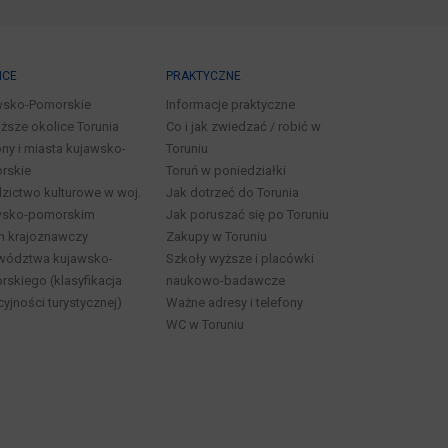
ICE
PRAKTYCZNE
wsko-Pomorskie
Informacje praktyczne
iższe okolice Torunia
Co i jak zwiedzać / robić w
ny i miasta kujawsko-
Toruniu
rskie
Toruń w poniedziałki
zictwo kulturowe w woj.
Jak dotrzeć do Torunia
wsko-pomorskim
Jak poruszać się po Toruniu
n krajoznawczy
Zakupy w Toruniu
wództwa kujawsko-
Szkoły wyższe i placówki
skiego (klasyfikacja
naukowo-badawcze
cyjności turystycznej)
Ważne adresy i telefony
WC w Toruniu