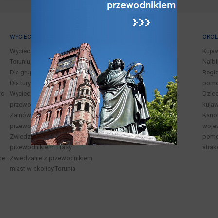
WYCIECZKI
PRZEWODNICY
OKOL
Wycieczki z przewodnikiem po
Kuja
Toruniu i okolicach
Najbl
Dla grup zorganizowanych
Regio
Dla turystów indywidualnych
pomo
wo
Wycieczki dla rodzin i dzieci z
Dzied
przewodnikiem po Toruniu
kuja
Zamów wycieczkę /
Kano
przewodnika
woje
Zwiedzanie Torunia z
pomor
przewodnikiem. Trasy
atrak
ne
Zwiedzanie z przewodnikiem
miast w okolicy Torunia