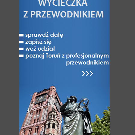
Toruń nad Wisłą
Jak Toruń z Bydgoszczą
Toruń - miasto NAJ-pierwsze
Toruń niedostępny
Varia
ATRAKCJE
Atrakcje Torunia
Hity Torunia
Zabytki i Architektura Torunia
Odkryj dzielnice Torunia
UNESCO: Światowe dziedzictwo Torunia
Muzea w Toruniu
Różnorodność turystyczna Torunia
Kultura, Sztuka, Rozrywka
Festiwale i wydarzenia kulturalne