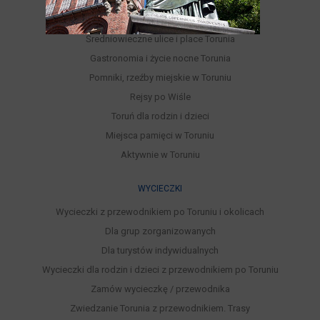
Parki, Ogrody, Rezerwaty, Lasy
Punkty widokowe
Średniowieczne ulice i place Torunia
Gastronomia i życie nocne Torunia
Pomniki, rzeźby miejskie w Toruniu
Rejsy po Wiśle
Toruń dla rodzin i dzieci
Miejsca pamięci w Toruniu
Aktywnie w Toruniu
WYCIECZKI
Wycieczki z przewodnikiem po Toruniu i okolicach
Dla grup zorganizowanych
Dla turystów indywidualnych
Wycieczki dla rodzin i dzieci z przewodnikiem po Toruniu
Zamów wycieczkę / przewodnika
Zwiedzanie Torunia z przewodnikiem. Trasy