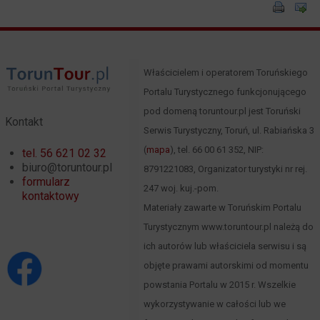
Właścicielem i operatorem Toruńskiego
Portalu Turystycznego funkcjonującego
pod domeną toruntour.pl jest Toruński
Kontakt
Serwis Turystyczny, Toruń, ul. Rabiańska 3
(
mapa
), tel. 66 00 61 352, NIP:
tel. 56 621 02 32
biuro@toruntour.pl
8791221083, Organizator turystyki nr rej.
formularz
247 woj. kuj.-pom.
kontaktowy
Materiały zawarte w Toruńskim Portalu
Turystycznym www.toruntour.pl należą do
ich autorów lub właściciela serwisu i są
objęte prawami autorskimi od momentu
powstania Portalu w 2015 r. Wszelkie
wykorzystywanie w całości lub we