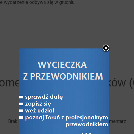
ie wydarzenie odbywa się w grudniu.
omentarze użytkowników (
Brak komentarzy. Bądź pierwszy - dodaj swój komentarz