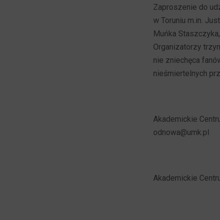
Zaproszenie do udz
w Toruniu m.in. Ju
Muńka Staszczyka, 
Organizatorzy trzy
nie zniechęca fanó
nieśmiertelnych pr
Akademickie Centru
odnowa@umk.pl
Akademickie Centru