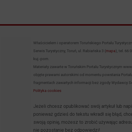
Właścicielem i operatorem Toruńskiego Portalu Turystycz
Serwis Turystyczny, Toruń, ul. Rabiańska 3 (
mapa
), tel. 66
kuj.-pom.
Materiały zawarte w Toruńskim Portalu Turystycznym www.to
objęte prawami autorskimi od momentu powstania Portalu
fragmentach zawartych informacji bez zgody Wydawcy Se
Polityka cookies
Jeżeli chcesz opublikować swój artykuł lub na
ponieważ gdzieś do tekstu wkradł się błąd, ch
swoją opinię, możesz to zrobić używając adres
nie pozostanie bez odpowiedzi!