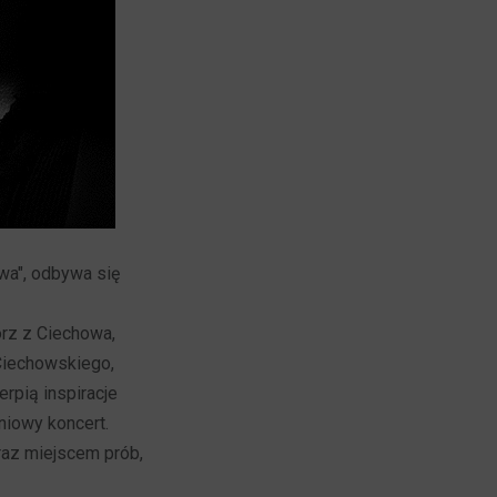
wa", odbywa się
orz z Ciechowa,
 Ciechowskiego,
erpią inspiracje
niowy koncert.
raz miejscem prób,