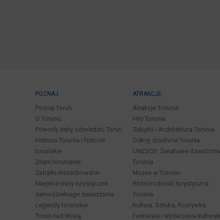
POZNAJ
ATRAKCJE
Poznaj Toruń
Atrakcje Torunia
O Toruniu
Hity Torunia
Powody żeby odwiedzić Toruń
Zabytki i Architektura Torunia
Historia Torunia i historie
Odkryj dzielnice Torunia
toruńskie
UNESCO: Światowe dziedzict
Znani torunianie
Torunia
Zabytki niezachowane
Muzea w Toruniu
Miejskie trasy turystyczne
Różnorodność turystyczna
samodzielnego zwiedzania
Torunia
Legendy toruńskie
Kultura, Sztuka, Rozrywka
Toruń nad Wisłą
Festiwale i wydarzenia kultural