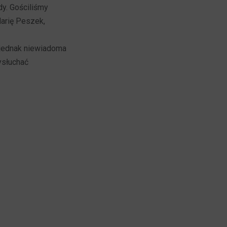
dy. Gościliśmy
Marię Peszek,
 jednak niewiadoma
ysłuchać