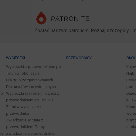
Zostań naszym patronem. Poznaj szczegóły i 
WYCIECZKI
PRZEWODNICY
OKOL
Wycieczki z przewodnikiem po
Kuja
Toruniu i okolicach
Najbl
Dla grup zorganizowanych
Regio
Dla turystów indywidualnych
pomo
wo
Wycieczki dla rodzin i dzieci z
Dzied
przewodnikiem po Toruniu
kuja
Zamów wycieczkę /
Kano
przewodnika
woje
Zwiedzanie Torunia z
pomor
przewodnikiem. Trasy
atrak
ne
Zwiedzanie z przewodnikiem