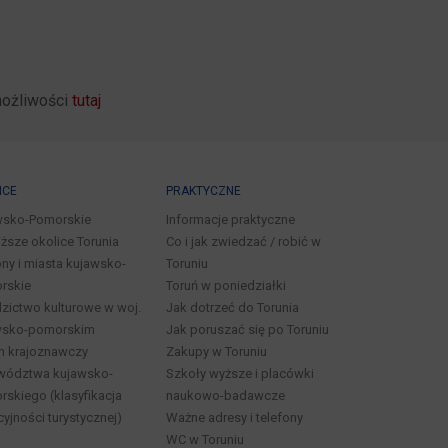
możliwości
tutaj
ICE
PRAKTYCZNE
wsko-Pomorskie
Informacje praktyczne
iższe okolice Torunia
Co i jak zwiedzać / robić w
ny i miasta kujawsko-
Toruniu
rskie
Toruń w poniedziałki
zictwo kulturowe w woj.
Jak dotrzeć do Torunia
wsko-pomorskim
Jak poruszać się po Toruniu
n krajoznawczy
Zakupy w Toruniu
wództwa kujawsko-
Szkoły wyższe i placówki
skiego (klasyfikacja
naukowo-badawcze
cyjności turystycznej)
Ważne adresy i telefony
WC w Toruniu