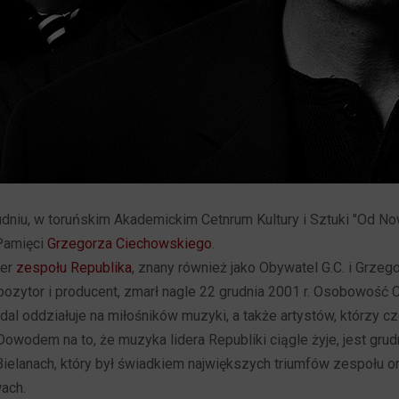
dniu, w toruńskim Akademickim Cetnrum Kultury i Sztuki "Od No
 Pamięci
Grzegorza Ciechowskiego
.
der
zespołu Republika
, znany również jako Obywatel G.C. i Grzeg
pozytor i producent, zmarł nagle 22 grudnia 2001 r. Osobowość
dal oddziałuje na miłośników muzyki, a także artystów, którzy cz
Dowodem na to, że muzyka lidera Republiki ciągle żyje, jest grud
Bielanach, który był świadkiem największych triumfów zespołu o
ach.