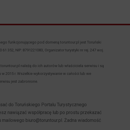
nego funkcjonującego pod domeną toruntour.pl jest Toruński
 00 61 352, NIP: 8791221083, Organizator turystyki nr rej. 247 woj.
runtour.pl należą do ich autorów lub właściciela serwisu i są
 w 2015 r. Wszelkie wykorzystywanie w całości lub we
rwisu jest zabronione.
pisać do Toruńskiego Portalu Turystycznego
cesz nawiązać współpracę lub po prostu przekazać
u mailowego biuro@toruntour.pl. Żadna wiadomość