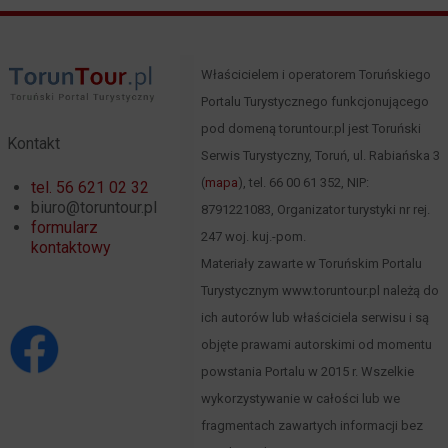
Właścicielem i operatorem Toruńskiego
Portalu Turystycznego funkcjonującego
pod domeną toruntour.pl jest Toruński
Kontakt
Serwis Turystyczny, Toruń, ul. Rabiańska 3
(
mapa
), tel. 66 00 61 352, NIP:
tel. 56 621 02 32
biuro@toruntour.pl
8791221083, Organizator turystyki nr rej.
formularz
247 woj. kuj.-pom.
kontaktowy
Materiały zawarte w Toruńskim Portalu
Turystycznym www.toruntour.pl należą do
ich autorów lub właściciela serwisu i są
objęte prawami autorskimi od momentu
powstania Portalu w 2015 r. Wszelkie
wykorzystywanie w całości lub we
fragmentach zawartych informacji bez