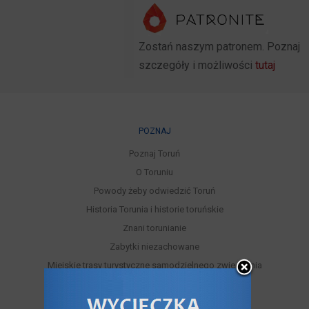
Zostań naszym patronem. Poznaj
szczegóły i możliwości
tutaj
POZNAJ
Poznaj Toruń
O Toruniu
Powody żeby odwiedzić Toruń
Historia Torunia i historie toruńskie
Znani torunianie
Zabytki niezachowane
Miejskie trasy turystyczne samodzielnego zwiedzania
Legendy toruńskie
Toruń nad Wisłą