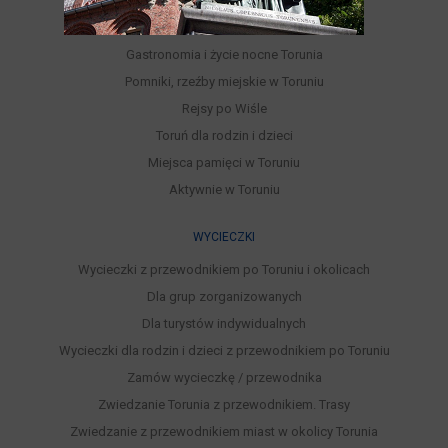
Punkty widokowe
Średniowieczne ulice i place Torunia
Gastronomia i życie nocne Torunia
Pomniki, rzeźby miejskie w Toruniu
Rejsy po Wiśle
Toruń dla rodzin i dzieci
Miejsca pamięci w Toruniu
Aktywnie w Toruniu
WYCIECZKI
Wycieczki z przewodnikiem po Toruniu i okolicach
Dla grup zorganizowanych
Dla turystów indywidualnych
Wycieczki dla rodzin i dzieci z przewodnikiem po Toruniu
Zamów wycieczkę / przewodnika
Zwiedzanie Torunia z przewodnikiem. Trasy
Zwiedzanie z przewodnikiem miast w okolicy Torunia