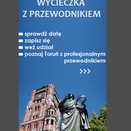
Toruń nad Wisłą
Jak Toruń z Bydgoszczą
Toruń - miasto NAJ-pierwsze
Toruń niedostępny
Varia
ATRAKCJE
Atrakcje Torunia
Hity Torunia
Zabytki i Architektura Torunia
Odkryj dzielnice Torunia
UNESCO: Światowe dziedzictwo Torunia
Muzea w Toruniu
Różnorodność turystyczna Torunia
Kultura, Sztuka, Rozrywka
Festiwale i wydarzenia kulturalne