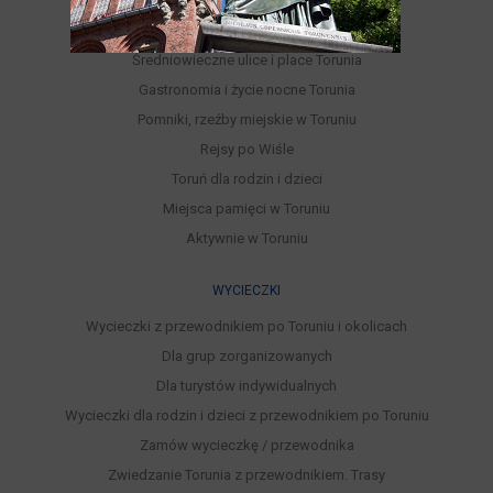
Parki, Ogrody, Rezerwaty, Lasy
Punkty widokowe
Średniowieczne ulice i place Torunia
Gastronomia i życie nocne Torunia
Pomniki, rzeźby miejskie w Toruniu
Rejsy po Wiśle
Toruń dla rodzin i dzieci
Miejsca pamięci w Toruniu
Aktywnie w Toruniu
WYCIECZKI
Wycieczki z przewodnikiem po Toruniu i okolicach
Dla grup zorganizowanych
Dla turystów indywidualnych
Wycieczki dla rodzin i dzieci z przewodnikiem po Toruniu
Zamów wycieczkę / przewodnika
Zwiedzanie Torunia z przewodnikiem. Trasy