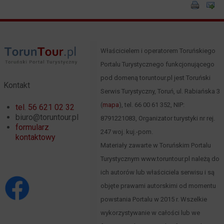
Właścicielem i operatorem Toruńskiego
Portalu Turystycznego funkcjonującego
pod domeną toruntour.pl jest Toruński
Kontakt
Serwis Turystyczny, Toruń, ul. Rabiańska 3
(
mapa
), tel. 66 00 61 352, NIP:
tel. 56 621 02 32
biuro@toruntour.pl
8791221083, Organizator turystyki nr rej.
formularz
247 woj. kuj.-pom.
kontaktowy
Materiały zawarte w Toruńskim Portalu
Turystycznym www.toruntour.pl należą do
ich autorów lub właściciela serwisu i są
objęte prawami autorskimi od momentu
powstania Portalu w 2015 r. Wszelkie
wykorzystywanie w całości lub we