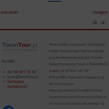
poprzedni
następny
Właścicielem i operatorem Toruńskiego
Portalu Turystycznego funkcjonującego
pod domeną toruntour.pl jest Toruński
Kontakt
Serwis Turystyczny, Toruń, ul. Rabiańska 3
(
mapa
), tel. 66 00 61 352, NIP:
tel. 56 621 02 32
biuro@toruntour.pl
8791221083, Organizator turystyki nr rej.
formularz
247 woj. kuj.-pom.
kontaktowy
Materiały zawarte w Toruńskim Portalu
Turystycznym www.toruntour.pl należą do
ich autorów lub właściciela serwisu i są