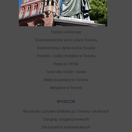
Różnorodność turystyczna Torunia
Kultura, Sztuka, Rozrywka
Festiwale i wydarzenia kulturalne
Parki, Ogrody, Rezerwaty, Lasy
Punkty widokowe
Średniowieczne ulice i place Torunia
Gastronomia i życie nocne Torunia
Pomniki, rzeźby miejskie w Toruniu
Rejsy po Wiśle
Toruń dla rodzin i dzieci
Miejsca pamięci w Toruniu
Aktywnie w Toruniu
WYCIECZKI
Wycieczki z przewodnikiem po Toruniu i okolicach
Dla grup zorganizowanych
Dla turystów indywidualnych