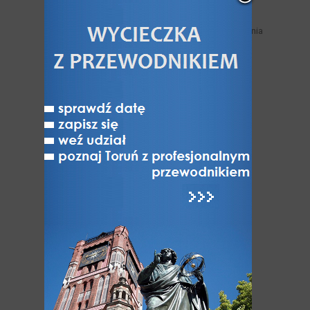
Zabytki niezachowane
Miejskie trasy turystyczne samodzielnego zwiedzania
Legendy toruńskie
Toruń nad Wisłą
Jak Toruń z Bydgoszczą
Toruń - miasto NAJ-pierwsze
Toruń niedostępny
Varia
ATRAKCJE
Atrakcje Torunia
Hity Torunia
Zabytki i Architektura Torunia
Odkryj dzielnice Torunia
UNESCO: Światowe dziedzictwo Torunia
Muzea w Toruniu