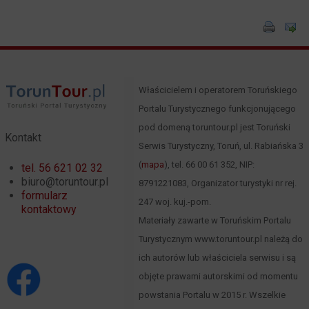
Właścicielem i operatorem Toruńskiego
Portalu Turystycznego funkcjonującego
pod domeną toruntour.pl jest Toruński
Kontakt
Serwis Turystyczny, Toruń, ul. Rabiańska 3
(
mapa
), tel. 66 00 61 352, NIP:
tel. 56 621 02 32
biuro@toruntour.pl
8791221083, Organizator turystyki nr rej.
formularz
247 woj. kuj.-pom.
kontaktowy
Materiały zawarte w Toruńskim Portalu
Turystycznym www.toruntour.pl należą do
ich autorów lub właściciela serwisu i są
objęte prawami autorskimi od momentu
powstania Portalu w 2015 r. Wszelkie