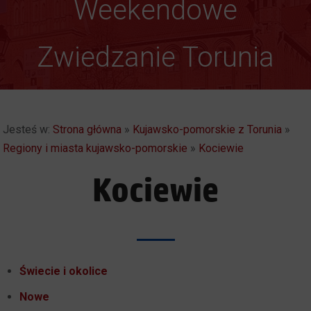
Autentyczny i
Weekendowe
Spektakularny. Toruń
Zwiedzanie Torunia
Jesteś w:
Strona główna
»
Kujawsko-pomorskie z Torunia
»
Regiony i miasta kujawsko-pomorskie
»
Kociewie
Kociewie
Świecie i okolice
Nowe