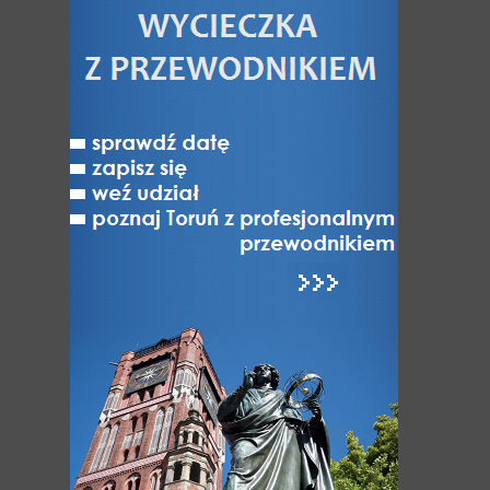
Legendy toruńskie
Toruń nad Wisłą
Jak Toruń z Bydgoszczą
Toruń - miasto NAJ-pierwsze
Toruń niedostępny
Varia
ATRAKCJE
Atrakcje Torunia
Hity Torunia
Zabytki i Architektura Torunia
Odkryj dzielnice Torunia
UNESCO: Światowe dziedzictwo Torunia
Muzea w Toruniu
Różnorodność turystyczna Torunia
Kultura, Sztuka, Rozrywka