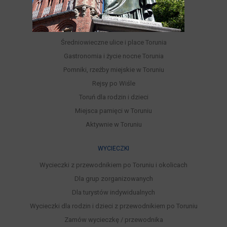
Festiwale i wydarzenia kulturalne
Parki, Ogrody, Rezerwaty, Lasy
Punkty widokowe
Średniowieczne ulice i place Torunia
Gastronomia i życie nocne Torunia
Pomniki, rzeźby miejskie w Toruniu
Rejsy po Wiśle
Toruń dla rodzin i dzieci
Miejsca pamięci w Toruniu
Aktywnie w Toruniu
WYCIECZKI
Wycieczki z przewodnikiem po Toruniu i okolicach
Dla grup zorganizowanych
Dla turystów indywidualnych
Wycieczki dla rodzin i dzieci z przewodnikiem po Toruniu
Zamów wycieczkę / przewodnika