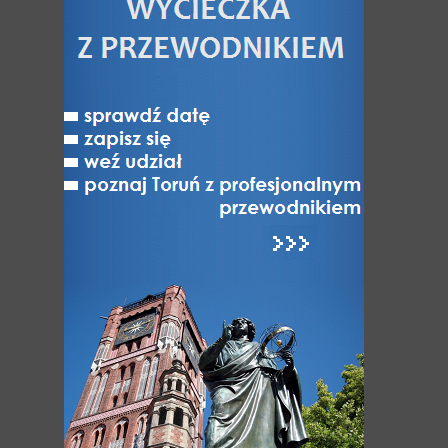
Toruń nad Wisłą
Jak Toruń z Bydgoszczą
Toruń - miasto NAJ-pierwsze
Toruń niedostępny
Varia
ATRAKCJE
Atrakcje Torunia
Hity Torunia
Zabytki i Architektura Torunia
Odkryj dzielnice Torunia
UNESCO: Światowe dziedzictwo Torunia
Muzea w Toruniu
Różnorodność turystyczna Torunia
Kultura, Sztuka, Rozrywka
Festiwale i wydarzenia kulturalne