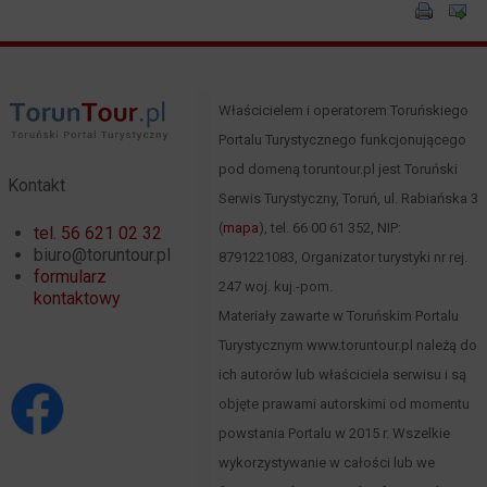
Właścicielem i operatorem Toruńskiego
Portalu Turystycznego funkcjonującego
pod domeną toruntour.pl jest Toruński
Kontakt
Serwis Turystyczny, Toruń, ul. Rabiańska 3
(
mapa
), tel. 66 00 61 352, NIP:
tel. 56 621 02 32
biuro@toruntour.pl
8791221083, Organizator turystyki nr rej.
formularz
247 woj. kuj.-pom.
kontaktowy
Materiały zawarte w Toruńskim Portalu
Turystycznym www.toruntour.pl należą do
ich autorów lub właściciela serwisu i są
objęte prawami autorskimi od momentu
powstania Portalu w 2015 r. Wszelkie
wykorzystywanie w całości lub we