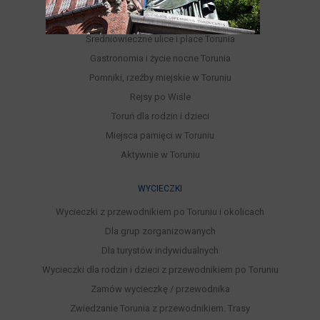
Parki, Ogrody, Rezerwaty, Lasy
Punkty widokowe
Średniowieczne ulice i place Torunia
Gastronomia i życie nocne Torunia
Pomniki, rzeźby miejskie w Toruniu
Rejsy po Wiśle
Toruń dla rodzin i dzieci
Miejsca pamięci w Toruniu
Aktywnie w Toruniu
WYCIECZKI
Wycieczki z przewodnikiem po Toruniu i okolicach
Dla grup zorganizowanych
Dla turystów indywidualnych
Wycieczki dla rodzin i dzieci z przewodnikiem po Toruniu
Zamów wycieczkę / przewodnika
Zwiedzanie Torunia z przewodnikiem. Trasy