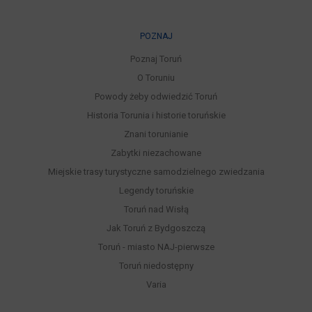
POZNAJ
Poznaj Toruń
O Toruniu
Powody żeby odwiedzić Toruń
Historia Torunia i historie toruńskie
Znani torunianie
Zabytki niezachowane
Miejskie trasy turystyczne samodzielnego zwiedzania
Legendy toruńskie
Toruń nad Wisłą
Jak Toruń z Bydgoszczą
Toruń - miasto NAJ-pierwsze
Toruń niedostępny
Varia