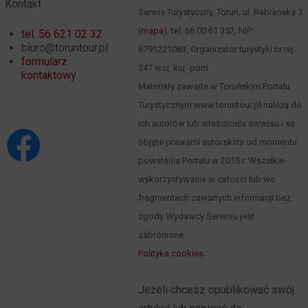
Kontakt
Serwis Turystyczny, Toruń, ul. Rabiańska 3
(
mapa
), tel. 66 00 61 352, NIP:
tel. 56 621 02 32
biuro@toruntour.pl
8791221083, Organizator turystyki nr rej.
formularz
247 woj. kuj.-pom.
kontaktowy
Materiały zawarte w Toruńskim Portalu
Turystycznym www.toruntour.pl należą do
ich autorów lub właściciela serwisu i są
objęte prawami autorskimi od momentu
powstania Portalu w 2015 r. Wszelkie
wykorzystywanie w całości lub we
fragmentach zawartych informacji bez
zgody Wydawcy Serwisu jest
zabronione.
Polityka cookies
Jeżeli chcesz opublikować swój