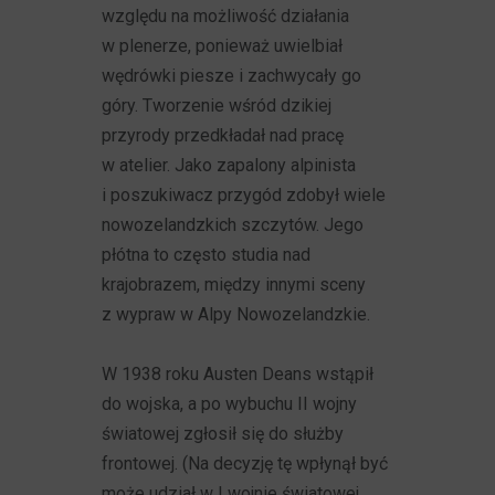
względu na możliwość działania
w plenerze, ponieważ uwielbiał
wędrówki piesze i zachwycały go
góry. Tworzenie wśród dzikiej
przyrody przedkładał nad pracę
w atelier. Jako zapalony alpinista
i poszukiwacz przygód zdobył wiele
nowozelandzkich szczytów. Jego
płótna to często studia nad
krajobrazem, między innymi sceny
z wypraw w Alpy Nowozelandzkie.
W 1938 roku Austen Deans wstąpił
do wojska, a po wybuchu II wojny
światowej zgłosił się do służby
frontowej. (Na decyzję tę wpłynął być
może udział w I wojnie światowej