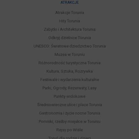
ATRAKCJE
Atrakcje Torunia
Hity Torunia
Zabytki i Architektura Torunia
Odkryj dzielnice Torunia
UNESCO: Światowe dziedzictwo Torunia
Muzea w Toruniu
Różnorodność turystyczna Torunia
Kultura, Sztuka, Rozrywka
Festiwale i wydarzenia kulturalne
Parki, Ogrody, Rezerwaty, Lasy
Punkty widokowe
Średniowieczne ulice i place Torunia
Gastronomia i życie nocne Torunia
Pomniki, rzeźby miejskie w Toruniu
Rejsy po Wiśle
Toruń dla rodzin i dzieci