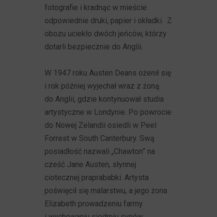
fotografie i kradnąc w mieście
odpowiednie druki, papier i okładki. Z
obozu uciekło dwóch jeńców, którzy
dotarli bezpiecznie do Anglii.
W 1947 roku Austen Deans ożenił się
i rok później wyjechał wraz z żoną
do Anglii, gdzie kontynuował studia
artystyczne w Londynie. Po powrocie
do Nowej Zelandii osiedli w Peel
Forrest w South Canterbury. Swą
posiadłość nazwali „Chawton” na
cześć Jane Austen, słynnej
ciotecznej praprababki. Artysta
poświęcił się malarstwu, a jego żona
Elizabeth prowadzeniu farmy
i wychowaniu siedmiu synów.