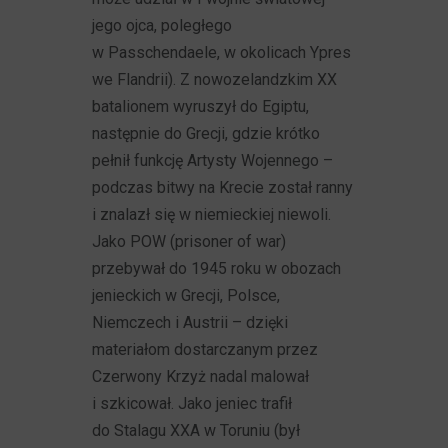
jego ojca, poległego
w Passchendaele, w okolicach Ypres
we Flandrii). Z nowozelandzkim XX
batalionem wyruszył do Egiptu,
następnie do Grecji, gdzie krótko
pełnił funkcję Artysty Wojennego –
podczas bitwy na Krecie został ranny
i znalazł się w niemieckiej niewoli.
Jako POW (prisoner of war)
przebywał do 1945 roku w obozach
jenieckich w Grecji, Polsce,
Niemczech i Austrii – dzięki
materiałom dostarczanym przez
Czerwony Krzyż nadal malował
i szkicował. Jako jeniec trafił
do Stalagu XXA w Toruniu (był