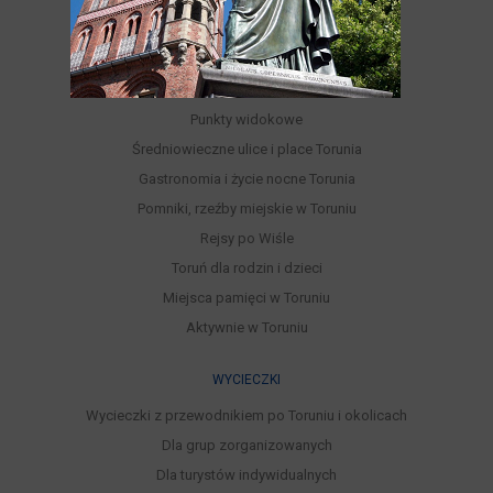
Różnorodność turystyczna Torunia
Kultura, Sztuka, Rozrywka
Festiwale i wydarzenia kulturalne
Parki, Ogrody, Rezerwaty, Lasy
Punkty widokowe
Średniowieczne ulice i place Torunia
Gastronomia i życie nocne Torunia
Pomniki, rzeźby miejskie w Toruniu
Rejsy po Wiśle
Toruń dla rodzin i dzieci
Miejsca pamięci w Toruniu
Aktywnie w Toruniu
WYCIECZKI
Wycieczki z przewodnikiem po Toruniu i okolicach
Dla grup zorganizowanych
Dla turystów indywidualnych