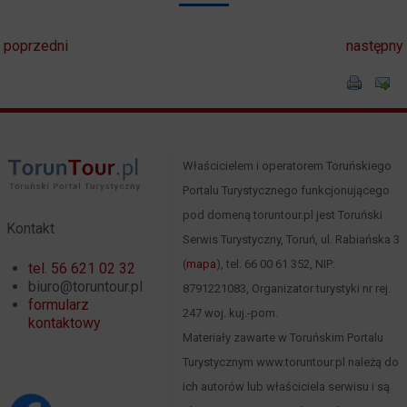
poprzedni
następny
Właścicielem i operatorem Toruńskiego
Portalu Turystycznego funkcjonującego
pod domeną toruntour.pl jest Toruński
Kontakt
Serwis Turystyczny, Toruń, ul. Rabiańska 3
(
mapa
), tel. 66 00 61 352, NIP:
tel. 56 621 02 32
biuro@toruntour.pl
8791221083, Organizator turystyki nr rej.
formularz
247 woj. kuj.-pom.
kontaktowy
Materiały zawarte w Toruńskim Portalu
Turystycznym www.toruntour.pl należą do
ich autorów lub właściciela serwisu i są