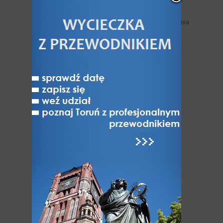
Zabytki niezachowane
Miejskie trasy turystyczne samodzielnego zwiedzania
Legendy toruńskie
Toruń nad Wisłą
Jak Toruń z Bydgoszczą
Toruń - miasto NAJ-pierwsze
Toruń niedostępny
Varia
ATRAKCJE
Atrakcje Torunia
Hity Torunia
Zabytki i Architektura Torunia
Odkryj dzielnice Torunia
UNESCO: Światowe dziedzictwo Torunia
Muzea w Toruniu