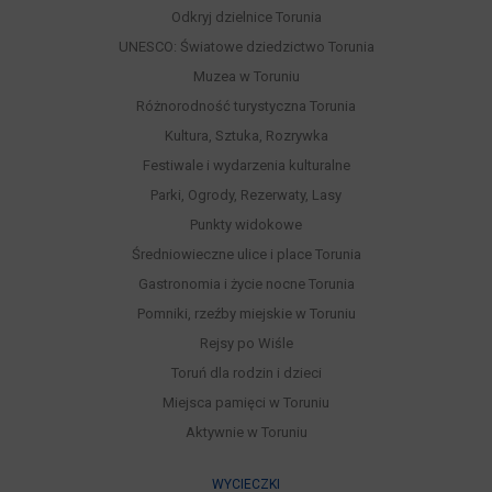
Odkryj dzielnice Torunia
UNESCO: Światowe dziedzictwo Torunia
Muzea w Toruniu
Różnorodność turystyczna Torunia
Kultura, Sztuka, Rozrywka
Festiwale i wydarzenia kulturalne
Parki, Ogrody, Rezerwaty, Lasy
Punkty widokowe
Średniowieczne ulice i place Torunia
Gastronomia i życie nocne Torunia
Pomniki, rzeźby miejskie w Toruniu
Rejsy po Wiśle
Toruń dla rodzin i dzieci
Miejsca pamięci w Toruniu
Aktywnie w Toruniu
WYCIECZKI