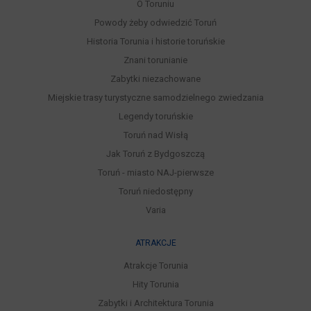
O Toruniu
Powody żeby odwiedzić Toruń
Historia Torunia i historie toruńskie
Znani torunianie
Zabytki niezachowane
Miejskie trasy turystyczne samodzielnego zwiedzania
Legendy toruńskie
Toruń nad Wisłą
Jak Toruń z Bydgoszczą
Toruń - miasto NAJ-pierwsze
Toruń niedostępny
Varia
ATRAKCJE
Atrakcje Torunia
Hity Torunia
Zabytki i Architektura Torunia