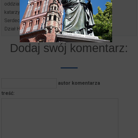
oddziale Muzeum Okręgowego w Toruniu. Zdjęcie
katarzynki wykonał Krzysztof Deczyński.
Serdecznie pozdrawiamy
Dział Historii Toruńskiego Piernikarstwa
Dodaj swój komentarz:
autor komentarza
treść: