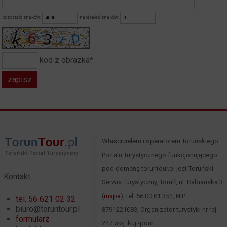
pozostało znaków:
napisałeś znaków:
kod z obrazka*
Właścicielem i operatorem Toruńskiego
Portalu Turystycznego funkcjonującego
pod domeną toruntour.pl jest Toruński
Kontakt
Serwis Turystyczny, Toruń, ul. Rabiańska 3
(
mapa
), tel. 66 00 61 352, NIP:
tel. 56 621 02 32
biuro@toruntour.pl
8791221083, Organizator turystyki nr rej.
formularz
247 woj. kuj.-pom.