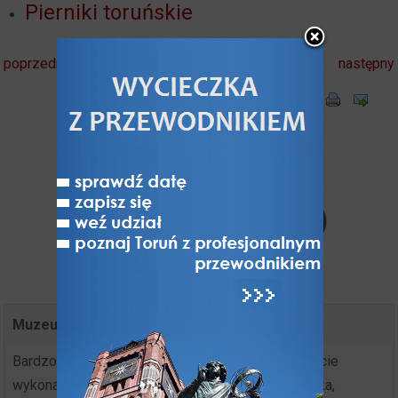
Pierniki toruńskie
poprzedni
następny
Komentarze
użytkowników (1)
Muzeum Toruńskiego P
,
2019-11-25 10:10:10
Bardzo ciekawy artykuł. Warto tutaj dodać, że zdjęcie
wykonane zostało w Muzeum Toruńskiego Piernika,