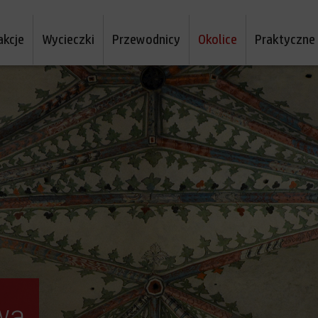
akcje
Wycieczki
Przewodnicy
Okolice
Praktyczne
wą
ektakularny. Toruń