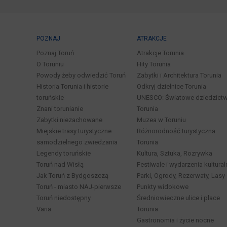
POZNAJ
ATRAKCJE
Poznaj Toruń
Atrakcje Torunia
O Toruniu
Hity Torunia
Powody żeby odwiedzić Toruń
Zabytki i Architektura Torunia
Historia Torunia i historie
Odkryj dzielnice Torunia
toruńskie
UNESCO: Światowe dziedzict
Znani torunianie
Torunia
Zabytki niezachowane
Muzea w Toruniu
Miejskie trasy turystyczne
Różnorodność turystyczna
samodzielnego zwiedzania
Torunia
Legendy toruńskie
Kultura, Sztuka, Rozrywka
Toruń nad Wisłą
Festiwale i wydarzenia kultural
Jak Toruń z Bydgoszczą
Parki, Ogrody, Rezerwaty, Lasy
Toruń - miasto NAJ-pierwsze
Punkty widokowe
Toruń niedostępny
Średniowieczne ulice i place
Varia
Torunia
Gastronomia i życie nocne