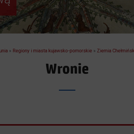
unia
»
Regiony i miasta kujawsko-pomorskie
»
Ziemia Chełmińs
Wronie