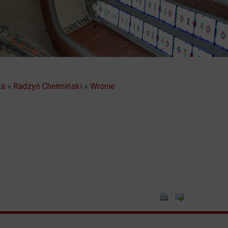
ka
»
Radzyń Chełmiński
»
Wronie