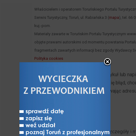
Właścicielem i operatorem Toruńskiego Portalu Turystycz
Serwis Turystyczny, Toruń, ul. Rabiańska 3 (
mapa
), tel. 66
kuj.-pom.
Materiały zawarte w Toruńskim Portalu Turystycznym www.to
objęte prawami autorskimi od momentu powstania Portalu
fragmentach zawartych informacji bez zgody Wydawcy Se
Polityka cookies
Jeżeli chcesz opublikować swój artykuł lub na
ponieważ gdzieś do tekstu wkradł się błąd, ch
swoją opinię, możesz to zrobić używając adres
nie pozostanie bez odpowiedzi!
Zostań naszym patronem. Poznaj szczegóły i 