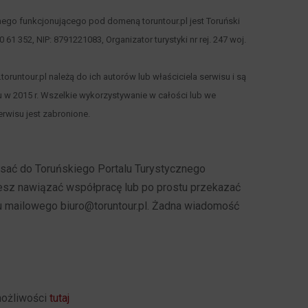
nego funkcjonującego pod domeną toruntour.pl jest Toruński
 00 61 352, NIP: 8791221083, Organizator turystyki nr rej. 247 woj.
runtour.pl należą do ich autorów lub właściciela serwisu i są
 w 2015 r. Wszelkie wykorzystywanie w całości lub we
rwisu jest zabronione.
pisać do Toruńskiego Portalu Turystycznego
cesz nawiązać współpracę lub po prostu przekazać
u mailowego biuro@toruntour.pl. Żadna wiadomość
możliwości
tutaj