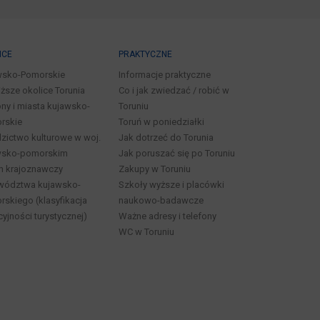
ICE
PRAKTYCZNE
wsko-Pomorskie
Informacje praktyczne
iższe okolice Torunia
Co i jak zwiedzać / robić w
ny i miasta kujawsko-
Toruniu
rskie
Toruń w poniedziałki
zictwo kulturowe w woj.
Jak dotrzeć do Torunia
wsko-pomorskim
Jak poruszać się po Toruniu
n krajoznawczy
Zakupy w Toruniu
wództwa kujawsko-
Szkoły wyższe i placówki
skiego (klasyfikacja
naukowo-badawcze
cyjności turystycznej)
Ważne adresy i telefony
WC w Toruniu