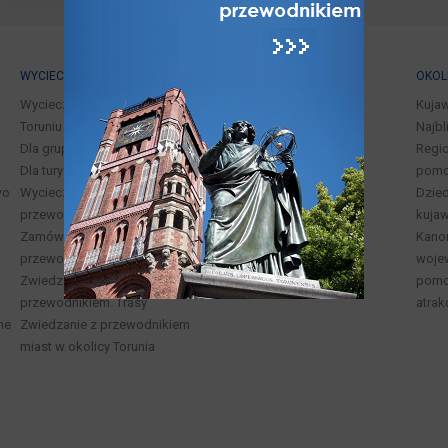
WYCIECZKI
PRZEWODNICY
OKOL
Wycieczki z przewodnikiem po
Kuja
Toruniu i okolicach
Najbl
Dla grup zorganizowanych
Regio
Dla turystów indywidualnych
pomo
wo
Wycieczki dla rodzin i dzieci z
Dzied
przewodnikiem po Toruniu
kuja
Zamów wycieczkę /
Kano
przewodnika
woje
Zwiedzanie Torunia z
pomor
przewodnikiem. Trasy
atrak
ne
Zwiedzanie z przewodnikiem
miast w okolicy Torunia