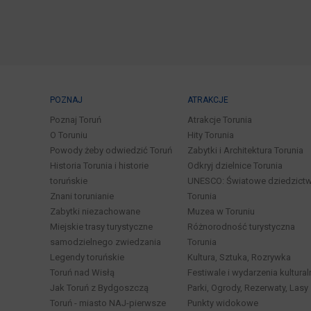
POZNAJ
ATRAKCJE
Poznaj Toruń
Atrakcje Torunia
O Toruniu
Hity Torunia
Powody żeby odwiedzić Toruń
Zabytki i Architektura Torunia
Historia Torunia i historie
Odkryj dzielnice Torunia
toruńskie
UNESCO: Światowe dziedzict
Znani torunianie
Torunia
Zabytki niezachowane
Muzea w Toruniu
Miejskie trasy turystyczne
Różnorodność turystyczna
samodzielnego zwiedzania
Torunia
Legendy toruńskie
Kultura, Sztuka, Rozrywka
Toruń nad Wisłą
Festiwale i wydarzenia kultural
Jak Toruń z Bydgoszczą
Parki, Ogrody, Rezerwaty, Lasy
Toruń - miasto NAJ-pierwsze
Punkty widokowe