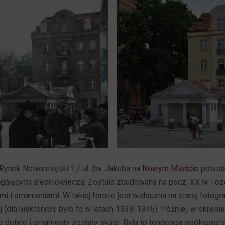
Rynek Nowomiejski 1 / ul. św. Jakuba na
Nowym Mieście
powsta
gających średniowiecza. Została zbudowana na pocz. XX w. i o
i i ornamentami. W takiej formie jest widoczna na starej fotogra
j (dla niektórych: było to w latach 1939-1945). Później, w okresi
te detale i ornamenty zostały skute. Była to tendencja ogólnopol