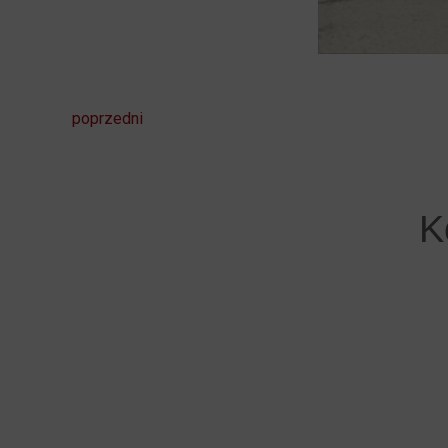
poprzedni
K