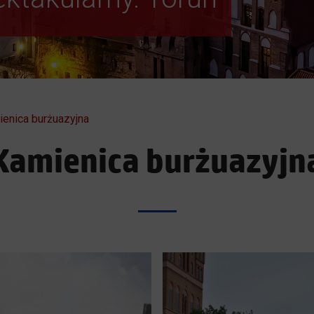
enica burżuazyjna
Kamienica burżuazyjn