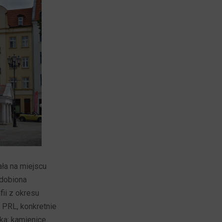
ła na miejscu
zdobiona
fii z okresu
e PRL, konkretnie
ska: kamienice