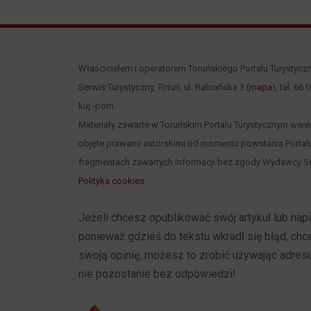
Właścicielem i operatorem Toruńskiego Portalu Turystycz
Serwis Turystyczny, Toruń, ul. Rabiańska 3 (
mapa
), tel. 66
kuj.-pom.
Materiały zawarte w Toruńskim Portalu Turystycznym www.to
objęte prawami autorskimi od momentu powstania Portalu
fragmentach zawartych informacji bez zgody Wydawcy Se
Polityka cookies
Jeżeli chcesz opublikować swój artykuł lub na
ponieważ gdzieś do tekstu wkradł się błąd, ch
swoją opinię, możesz to zrobić używając adres
nie pozostanie bez odpowiedzi!