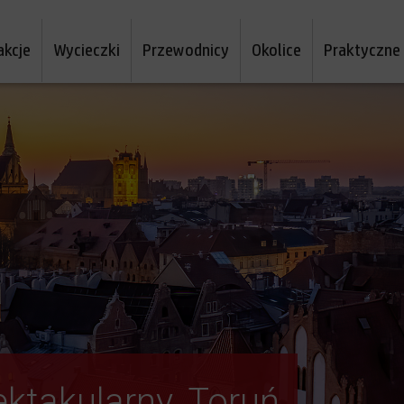
akcje
Wycieczki
Przewodnicy
Okolice
Praktyczne
ektakularny. Toruń
wą