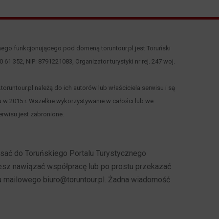
nego funkcjonującego pod domeną toruntour.pl jest Toruński
 00 61 352, NIP: 8791221083, Organizator turystyki nr rej. 247 woj.
runtour.pl należą do ich autorów lub właściciela serwisu i są
 w 2015 r. Wszelkie wykorzystywanie w całości lub we
rwisu jest zabronione.
pisać do Toruńskiego Portalu Turystycznego
cesz nawiązać współpracę lub po prostu przekazać
u mailowego biuro@toruntour.pl. Żadna wiadomość