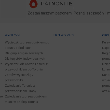
Zostań naszym patronem. Poznaj szczegóły i 
WYCIECZKI
PRZEWODNICY
OKOL
Wycieczki z przewodnikiem po
Kuja
Toruniu i okolicach
Najbl
Dla grup zorganizowanych
Regio
Dla turystów indywidualnych
pomo
wo
Wycieczki dla rodzin i dzieci z
Dzied
przewodnikiem po Toruniu
kuja
Zamów wycieczkę /
Kano
przewodnika
woje
Zwiedzanie Torunia z
pomor
przewodnikiem. Trasy
atrak
ne
Zwiedzanie z przewodnikiem
miast w okolicy Torunia