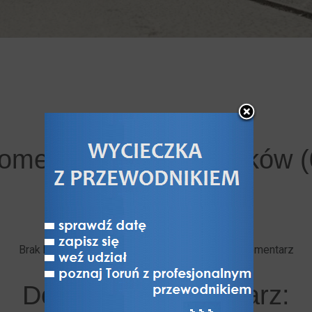
omentarze użytkowników (
Brak komentarzy. Bądź pierwszy - dodaj swój komentarz
Dodaj swój komentarz: