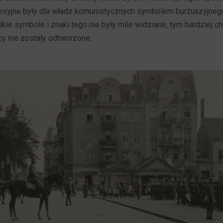
esyjne były dla władz komunistycznych symbolem burżuazyjneg
lkie symbole i znaki tego nie były mile widziane, tym bardziej c
cy nie zostały odtworzone.