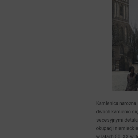
Kamienica narożna 
dwóch kamienic się
secesyjnymi detalam
okupacji niemieckie
w latach 50. XX w. 