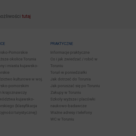
możliwości
tutaj
ICE
PRAKTYCZNE
wsko-Pomorskie
Informacje praktyczne
iższe okolice Torunia
Co i jak zwiedzać / robić w
ny i miasta kujawsko-
Toruniu
rskie
Toruń w poniedziałki
zictwo kulturowe w woj.
Jak dotrzeć do Torunia
wsko-pomorskim
Jak poruszać się po Toruniu
n krajoznawczy
Zakupy w Toruniu
wództwa kujawsko-
Szkoły wyższe i placówki
skiego (klasyfikacja
naukowo-badawcze
cyjności turystycznej)
Ważne adresy i telefony
WC w Toruniu