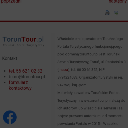
poprzedni
następny
Właścicielem i operatorem Toruńskiego
Portalu Turystycznego funkcjonującego
pod domeną toruntour.pl jest Toruński
Kontakt
Serwis Turystyczny, Toruń, ul. Rabiańska 3
(
mapa
), tel. 66 00 61 352, NIP:
tel. 56 621 02 32
biuro@toruntour.pl
8791221083, Organizator turystyki nr rej.
formularz
247 woj. kuj.-pom.
kontaktowy
Materiały zawarte w Toruńskim Portalu
Turystycznym www.toruntour.pl należą do
ich autorów lub właściciela serwisu i są
objęte prawami autorskimi od momentu
powstania Portalu w 2015 r. Wszelkie