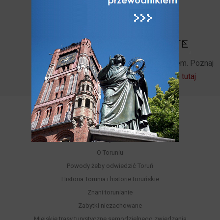
odpowiedzi!
Zostań naszym patronem. Poznaj
szczegóły i możliwości
tutaj
POZNAJ
Poznaj Toruń
O Toruniu
Powody żeby odwiedzić Toruń
Historia Torunia i historie toruńskie
Znani torunianie
Zabytki niezachowane
Miejskie trasy turystyczne samodzielnego zwiedzania