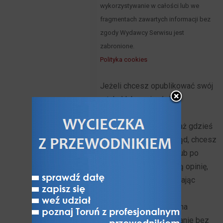
wykorzystywanie w całości lub we
fragmentach zawartych informacji bez
zgody Wydawcy Serwisu jest
zabronione.
Polityka cookies
Jeżeli chcesz opublikować swój
artykuł lub napisać do
Toruńskiego Portalu
Turystycznego ponieważ gdzieś
do tekstu wkradł się błąd, chcesz
nawiązać współpracę lub po
prostu przekazać swoją opinię,
możesz to zrobić używając
adresu mailowego
biuro@toruntour.pl. Żadna
wiadomość nie pozostanie bez