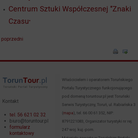
Centrum Sztuki Współczesnej "Znaki
Czasu
"
poprzedni
Właścicielem i operatorem Toruńskiego
Portalu Turystycznego funkcjonującego
pod domeną toruntour.pl jest Toruński
Kontakt
Serwis Turystyczny, Toruń, ul. Rabiańska 3
(
mapa
), tel. 66 00 61 352, NIP:
tel. 56 621 02 32
biuro@toruntour.pl
8791221083, Organizator turystyki nr rej.
formularz
247 woj. kuj.-pom.
kontaktowy
Materiały zawarte w Toruńskim Portalu