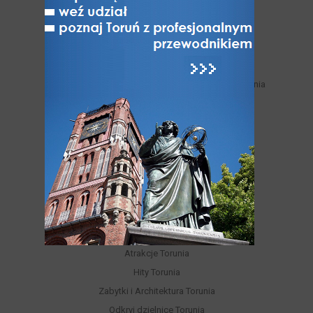
Powody żeby odwiedzić Toruń
Historia Torunia i historie toruńskie
Znani torunianie
Zabytki niezachowane
Miejskie trasy turystyczne samodzielnego zwiedzania
Legendy toruńskie
Toruń nad Wisłą
Jak Toruń z Bydgoszczą
Toruń - miasto NAJ-pierwsze
Toruń niedostępny
Varia
ATRAKCJE
Atrakcje Torunia
Hity Torunia
Zabytki i Architektura Torunia
Odkryj dzielnice Torunia