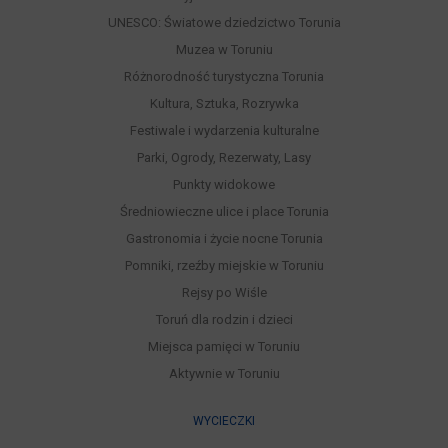
UNESCO: Światowe dziedzictwo Torunia
Muzea w Toruniu
Różnorodność turystyczna Torunia
Kultura, Sztuka, Rozrywka
Festiwale i wydarzenia kulturalne
Parki, Ogrody, Rezerwaty, Lasy
Punkty widokowe
Średniowieczne ulice i place Torunia
Gastronomia i życie nocne Torunia
Pomniki, rzeźby miejskie w Toruniu
Rejsy po Wiśle
Toruń dla rodzin i dzieci
Miejsca pamięci w Toruniu
Aktywnie w Toruniu
WYCIECZKI