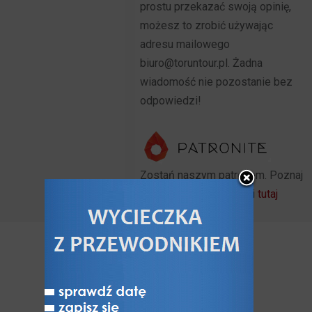
prostu przekazać swoją opinię,
możesz to zrobić używając
adresu mailowego
biuro@toruntour.pl. Żadna
wiadomość nie pozostanie bez
odpowiedzi!
Zostań naszym patronem. Poznaj
szczegóły i możliwości
tutaj
POZNAJ
Poznaj Toruń
O Toruniu