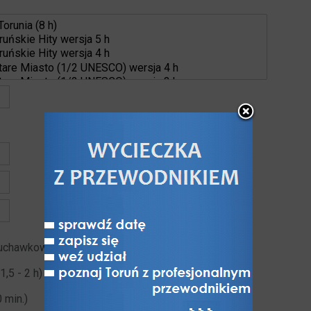
łuchawkowy
1,5 - 2 h)
 min.)