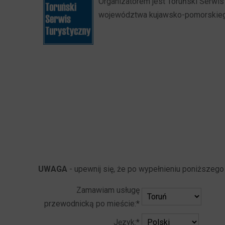
Organizatorem jest Toruński Serwis 
województwa kujawsko-pomorskieg
UWAGA
- upewnij się, że po wypełnieniu poniższego
Zamawiam usługę
przewodnicką po mieście:*
Język:*