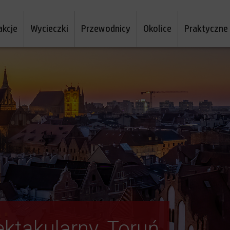
akcje
Wycieczki
Przewodnicy
Okolice
Praktyczne
ektakularny. Toruń
wą