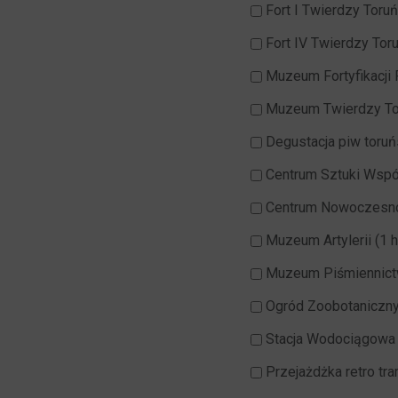
Fort I Twierdzy Toruń
Fort IV Twierdzy Toru
Muzeum Fortyfikacji 
Muzeum Twierdzy To
Degustacja piw toruń
Centrum Sztuki Współ
Centrum Nowoczesnoś
Muzeum Artylerii (1 h
Muzeum Piśmiennictwa
Ogród Zoobotaniczny
Stacja Wodociągowa "
Przejażdżka retro tr