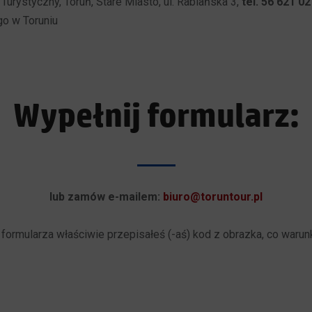
Turystyczny, Toruń, Stare Miasto, ul. Rabiańska 3,
tel. 56 621 02
o w Toruniu
Wypełnij formularz:
lub zamów e-mailem:
biuro@toruntour.pl
 formularza właściwie przepisałeś (-aś) kod z obrazka, co waru