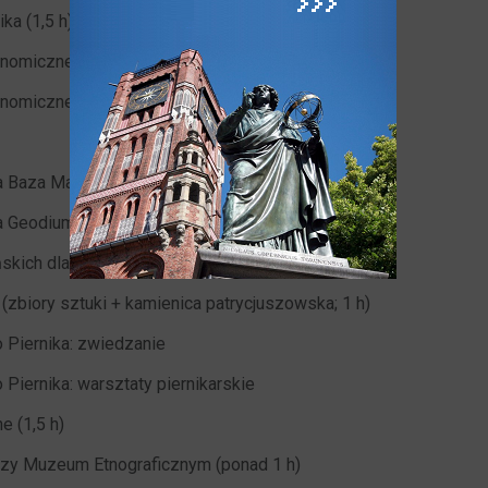
ka (1,5 h)
onomiczne UMK (2h)
onomiczne UMK (1h)
a Baza Mars #17 (45 min.)
 Geodium (45 min.)
ńskich dla każdego uczestnika
zbiory sztuki + kamienica patrycjuszowska; 1 h)
Piernika: zwiedzanie
iernika: warsztaty piernikarskie
 (1,5 h)
przy Muzeum Etnograficznym (ponad 1 h)