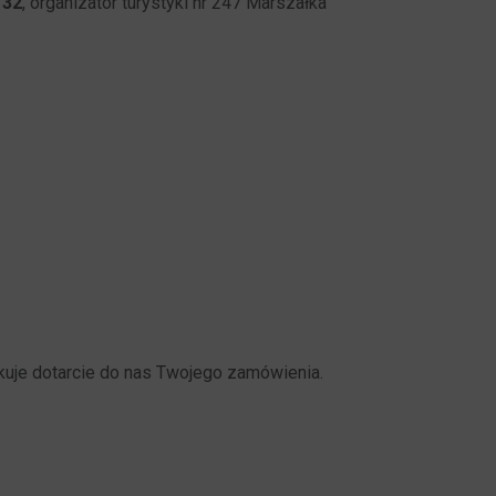
 32
, organizator turystyki nr 247 Marszałka
nkuje dotarcie do nas Twojego zamówienia.