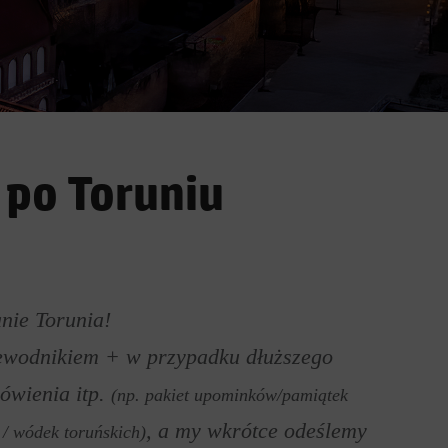
po Toruniu
anie Torunia!
rzewodnikiem + w przypadku dłuższego
ówienia itp.
(np. pakiet upominków/pamiątek
, a my wkrótce odeślemy
 / wódek toruńskich)