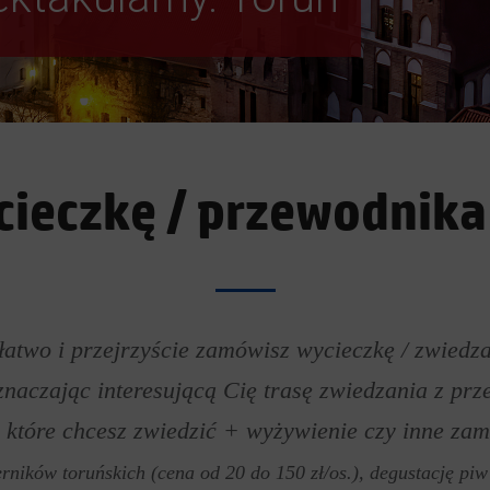
eczkę / przewodnika 
łatwo i przejrzyście zamówisz wycieczkę / zwiedz
aznaczając interesującą Cię trasę zwiedzania z p
, które chcesz zwiedzić + wyżywienie czy inne zam
erników toruńskich (cena od 20 do 150 zł/os.), degustację piw