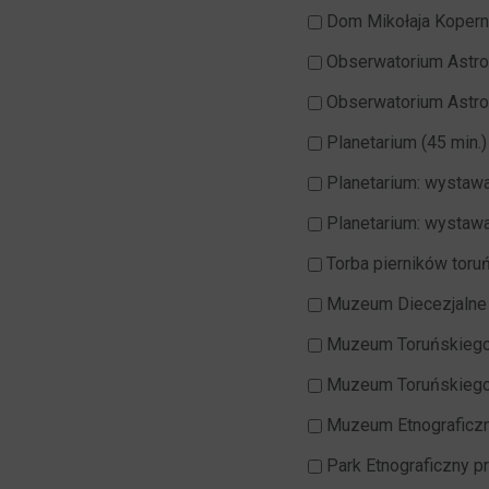
Dom Mikołaja Koperni
Obserwatorium Astr
Obserwatorium Astr
Planetarium (45 min.)
Planetarium: wystaw
Planetarium: wystawa
Torba pierników toru
Muzeum Diecezjalne (
Muzeum Toruńskiego 
Muzeum Toruńskiego P
Muzeum Etnograficzne
Park Etnograficzny 