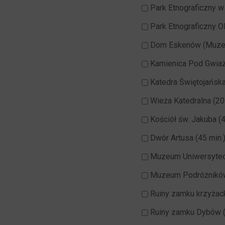
Park Etnograficzny w
Park Etnograficzny Ol
Dom Eskenów (Muzeum 
Kamienica Pod Gwiaz
Katedra Świętojańska
Wieża Katedralna (20
Kościół św. Jakuba (4
Dwór Artusa (45 min.
Muzeum Uniwersyteck
Muzeum Podróżników i
Ruiny zamku krzyżack
Ruiny zamku Dybów (