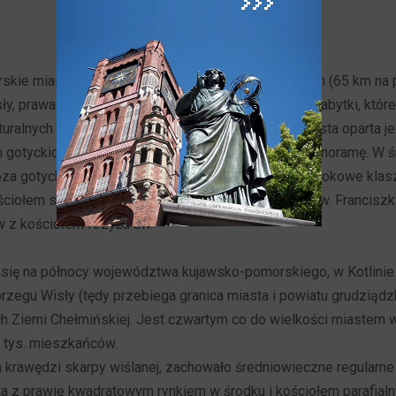
skie miasto położone między Toruniem i Gdańskiem (65 km na płn
, prawa miejskie optrzymało w 1291 r. Obfituje w zabytki, które
uralnych i artystycznych. sredniowieczna część miasta oparta j
gotyckich spichrzy, co tworzy wyjątkowo piękną panoramę. W 
poza gotyckimi zabytkami wkomponowane są trzy barokowe klasz
ciołem się Ducha, kolegium jezuickie z kościołem św. Francisz
w z kościołem Krzyża św.
 się na północy województwa kujawsko-pomorskiego, w Kotlinie 
zegu Wisły (tędy przebiega granica miasta i powiatu grudziądzk
h Ziemi Chełmińskiej. Jest czwartym co do wielkości miastem
 tys. mieszkańców.
 krawędzi skarpy wiślanej, zachowało średniowieczne regularn
ta z prawie kwadratowym rynkiem w środku i kościołem parafialn