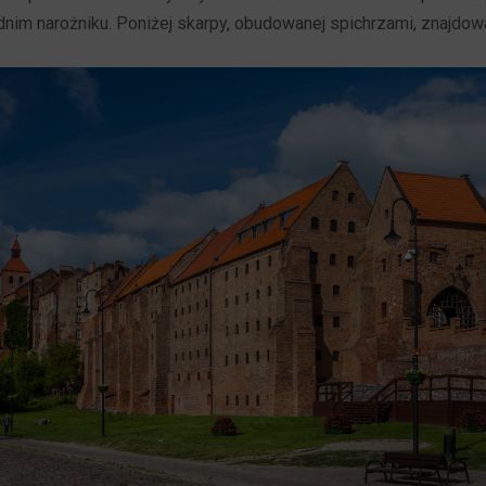
im narożniku. Poniżej skarpy, obudowanej spichrzami, znajdował