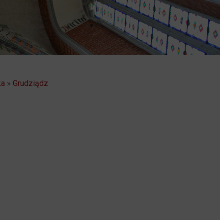
ka
»
Grudziądz