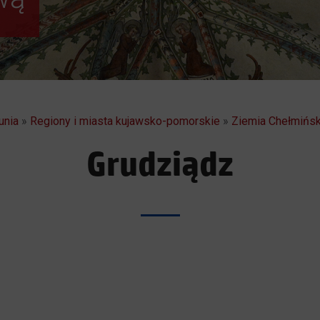
unia
»
Regiony i miasta kujawsko-pomorskie
»
Ziemia Chełmińs
Grudziądz