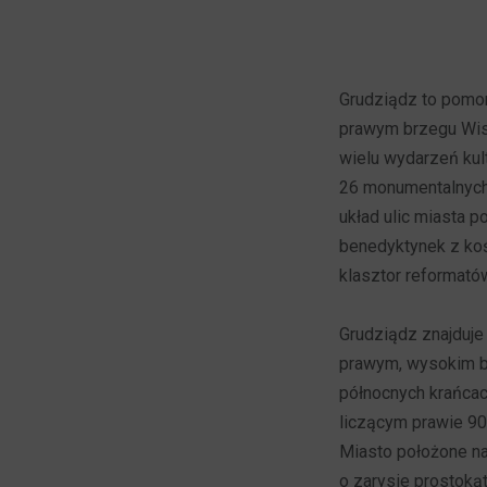
Grudziądz to pomor
prawym brzegu Wisły
wielu wydarzeń kult
26 monumentalnych 
układ ulic miasta 
benedyktynek z koś
klasztor reformató
Grudziądz znajduje
prawym, wysokim br
północnych krańcac
liczącym prawie 90
Miasto położone na
o zarysie prostoką