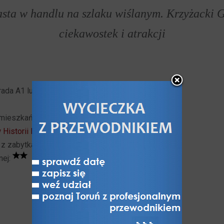
sta w handlu na szlaku wiślanym. Krzyżacki 
ciekawostek i atrakcji
rada A1 lub droga krajowa 91 i 55)
>>>
8 mieszkańców (31-12-2023 GUS)
 Historii RP
o z zabytkami i efektowną panoramą nadwiślańską,
nej:
O Grudziądzu