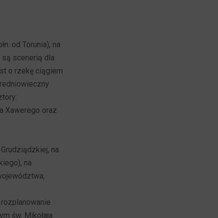
. od Torunia), na
 są scenerią dla
est o rzekę ciągiem
średniowieczny
tory:
ka Xawerego oraz
Grudziądzkiej, na
iego), na
 województwa,
e rozplanowanie
ym św. Mikołaja