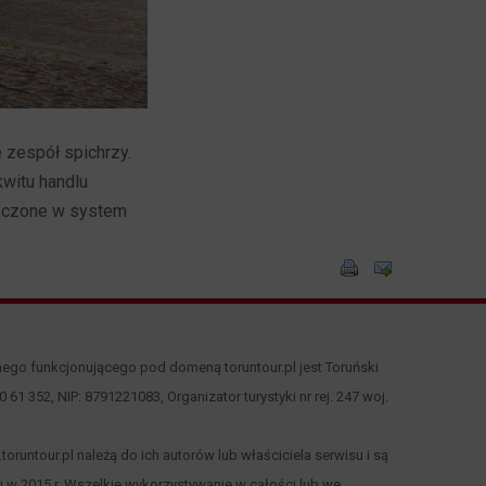
 zespół spichrzy.
witu handlu
łączone w system
nego funkcjonującego pod domeną toruntour.pl jest Toruński
 00 61 352, NIP: 8791221083, Organizator turystyki nr rej. 247 woj.
runtour.pl należą do ich autorów lub właściciela serwisu i są
 w 2015 r. Wszelkie wykorzystywanie w całości lub we