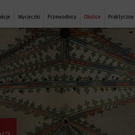
akcje
Wycieczki
Przewodnicy
Okolice
Praktyczne
wą
dzanie Torunia