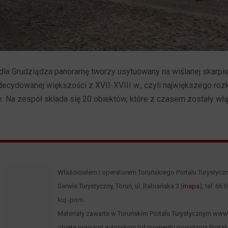
dla Grudziądza panoramę tworzy usytuowany na wiślanej skarpie
cydowanej większości z XVII-XVIII w., czyli największego rozk
. Na zespół składa się 20 obiektów, które z czasem zostały w
Właścicielem i operatorem Toruńskiego Portalu Turystycz
Serwis Turystyczny, Toruń, ul. Rabiańska 3 (
mapa
), tel. 66
kuj.-pom.
Materiały zawarte w Toruńskim Portalu Turystycznym www.to
objęte prawami autorskimi od momentu powstania Portalu