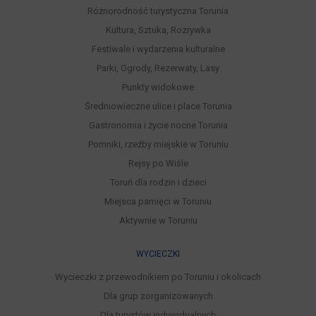
Różnorodność turystyczna Torunia
Kultura, Sztuka, Rozrywka
Festiwale i wydarzenia kulturalne
Parki, Ogrody, Rezerwaty, Lasy
Punkty widokowe
Średniowieczne ulice i place Torunia
Gastronomia i życie nocne Torunia
Pomniki, rzeźby miejskie w Toruniu
Rejsy po Wiśle
Toruń dla rodzin i dzieci
Miejsca pamięci w Toruniu
Aktywnie w Toruniu
WYCIECZKI
Wycieczki z przewodnikiem po Toruniu i okolicach
Dla grup zorganizowanych
Dla turystów indywidualnych