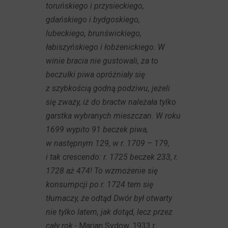
toruńskiego i przysieckiego,
gdańskiego i bydgoskiego,
lubeckiego, brunświckiego,
łabiszyńskiego i łobżenickiego. W
winie bracia nie gustowali, za to
beczułki piwa opróżniały się
z szybkością godną podziwu, jeżeli
się zważy, iż do bractw należała tylko
garstka wybranych mieszczan. W roku
1699 wypito 91 beczek piwa,
w następnym 129, w r. 1709 – 179,
i tak crescendo: r. 1725 beczek 233, r.
1728 aż 474! To wzmożenie się
konsumpcji po r. 1724 tem się
tłumaczy, że odtąd Dwór był otwarty
nie tylko latem, jak dotąd, lecz przez
cały rok -
Marian Sydow, 1933 r.