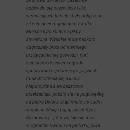
ze strzelb do tarczy. Strzelanie
odbywało się oczywiście tylko
w miesiącach letnich i było połączone
z krzepiącem popijaniem z kufla.
Miejsce było ku temu jakby
stworzone. Wysokie mury naokoło
odgradzały braci od niemiłego
przyglądania się gawiedzi; pod
cienistemi drzewami ogrodu
spoczywało się dobrze po „ciężkich
trudach” strzelania, a kiedy
niepomyślna aura deszczem
przekrapiała, poszło się na pogawędkę
na piętro Dworu, skąd miało się cudny
widok na Wisłę i bujną zieleń Kępy
Bazarowej (...) A piwa lała się moc
w ogrodzie Dworu i na pięterku, piwa