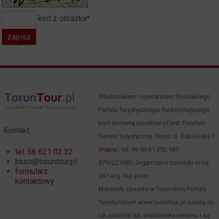
kod z obrazka*
Właścicielem i operatorem Toruńskiego
Portalu Turystycznego funkcjonującego
pod domeną toruntour.pl jest Toruński
Kontakt
Serwis Turystyczny, Toruń, ul. Rabiańska 3
(
mapa
), tel. 66 00 61 352, NIP:
tel. 56 621 02 32
biuro@toruntour.pl
8791221083, Organizator turystyki nr rej.
formularz
247 woj. kuj.-pom.
kontaktowy
Materiały zawarte w Toruńskim Portalu
Turystycznym www.toruntour.pl należą do
ich autorów lub właściciela serwisu i są