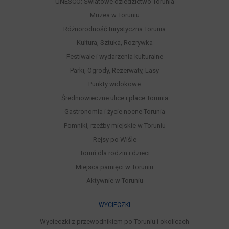
UNESCO: Światowe dziedzictwo Torunia
Muzea w Toruniu
Różnorodność turystyczna Torunia
Kultura, Sztuka, Rozrywka
Festiwale i wydarzenia kulturalne
Parki, Ogrody, Rezerwaty, Lasy
Punkty widokowe
Średniowieczne ulice i place Torunia
Gastronomia i życie nocne Torunia
Pomniki, rzeźby miejskie w Toruniu
Rejsy po Wiśle
Toruń dla rodzin i dzieci
Miejsca pamięci w Toruniu
Aktywnie w Toruniu
WYCIECZKI
Wycieczki z przewodnikiem po Toruniu i okolicach