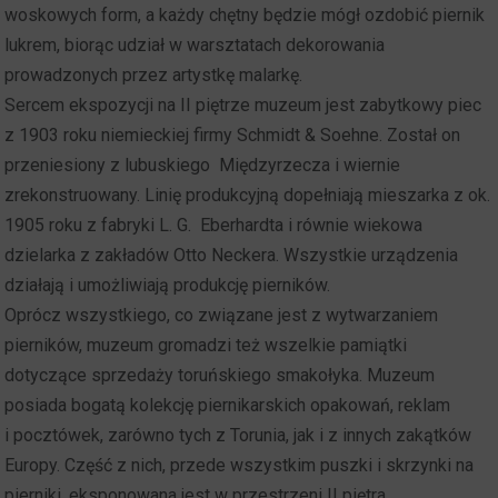
woskowych form, a każdy chętny będzie mógł ozdobić piernik
lukrem, biorąc udział w warsztatach dekorowania
prowadzonych przez artystkę malarkę.
Sercem ekspozycji na II piętrze muzeum jest zabytkowy piec
z 1903 roku niemieckiej firmy Schmidt & Soehne. Został on
przeniesiony z lubuskiego Międzyrzecza i wiernie
zrekonstruowany. Linię produkcyjną dopełniają mieszarka z ok.
1905 roku z fabryki L. G. Eberhardta i równie wiekowa
dzielarka z zakładów Otto Neckera. Wszystkie urządzenia
działają i umożliwiają produkcję pierników.
Oprócz wszystkiego, co związane jest z wytwarzaniem
pierników, muzeum gromadzi też wszelkie pamiątki
dotyczące sprzedaży toruńskiego smakołyka. Muzeum
posiada bogatą kolekcję piernikarskich opakowań, reklam
i pocztówek, zarówno tych z Torunia, jak i z innych zakątków
Europy. Część z nich, przede wszystkim puszki i skrzynki na
pierniki, eksponowana jest w przestrzeni II piętra.