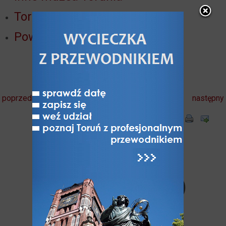
Toruńskie pierniki
Powody żeby odwiedzić Toruń
poprzedni
następny
Komentarze
użytkowników (0)