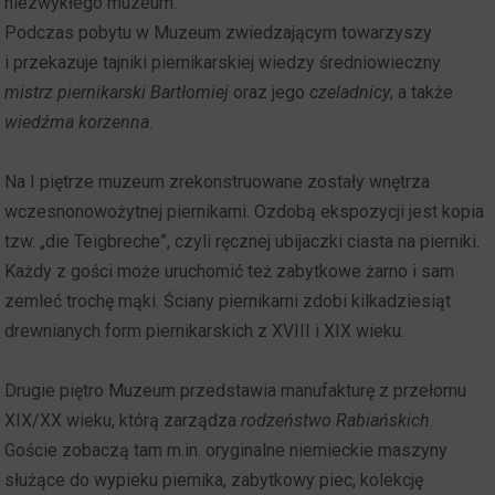
niezwykłego muzeum.
Podczas pobytu w Muzeum zwiedzającym towarzyszy
i przekazuje tajniki piernikarskiej wiedzy średniowieczny
mistrz piernikarski Bartłomiej
oraz jego
czeladnicy
, a także
wiedźma korzenna
.
Na I piętrze muzeum zrekonstruowane zostały wnętrza
wczesnonowożytnej piernikarni. Ozdobą ekspozycji jest kopia
tzw. „die Teigbreche”, czyli ręcznej ubijaczki ciasta na pierniki.
Każdy z gości może uruchomić też zabytkowe żarno i sam
zemleć trochę mąki. Ściany piernikarni zdobi kilkadziesiąt
drewnianych form piernikarskich z XVIII i XIX wieku.
Drugie piętro Muzeum przedstawia manufakturę z przełomu
XIX/XX wieku, którą zarządza
rodzeństwo Rabiańskich
.
Goście zobaczą tam m.in. oryginalne niemieckie maszyny
służące do wypieku piernika, zabytkowy piec, kolekcję