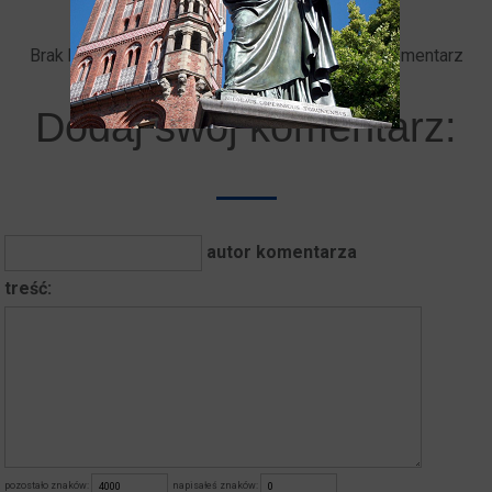
Brak komentarzy. Bądź pierwszy - dodaj swój komentarz
Dodaj swój komentarz:
autor komentarza
treść:
pozostało znaków:
napisałeś znaków: