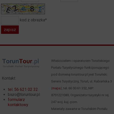
kod z obrazka*
Właścicielem i operatorem Toruńskiego
Portalu Turystycznego funkcjonującego
pod domeną toruntour.pl jest Toruński
Kontakt
Serwis Turystyczny, Toruń, ul. Rabiańska 3
(
mapa
), tel. 66 00 61 352, NIP:
tel. 56 621 02 32
biuro@toruntour.pl
8791221083, Organizator turystyki nr rej.
formularz
247 woj. kuj.-pom.
kontaktowy
Materiały zawarte w Toruńskim Portalu