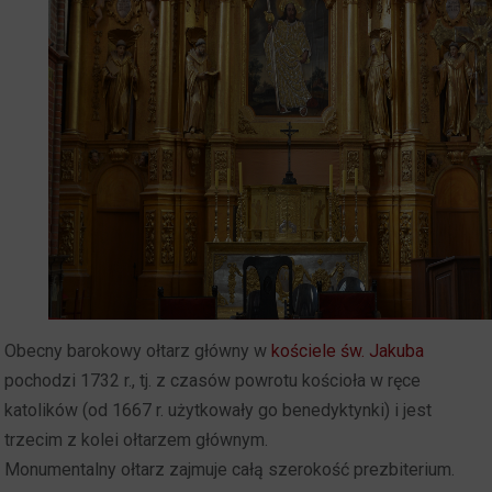
Obecny barokowy ołtarz główny w
kościele św. Jakuba
pochodzi 1732 r., tj. z czasów powrotu kościoła w ręce
katolików (od 1667 r. użytkowały go benedyktynki) i jest
trzecim z kolei ołtarzem głównym.
Monumentalny ołtarz zajmuje całą szerokość prezbiterium.