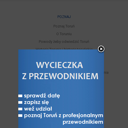
POZNAJ
Poznaj Toruń
O Toruniu
Powody żeby odwiedzić Toruń
Historia Torunia i historie toruńskie
Znani torunianie
Zabytki niezachowane
Miejskie trasy turystyczne samodzielnego zwiedzania
Legendy toruńskie
Toruń nad Wisłą
Jak Toruń z Bydgoszczą
Toruń - miasto NAJ-pierwsze
Toruń niedostępny
Varia