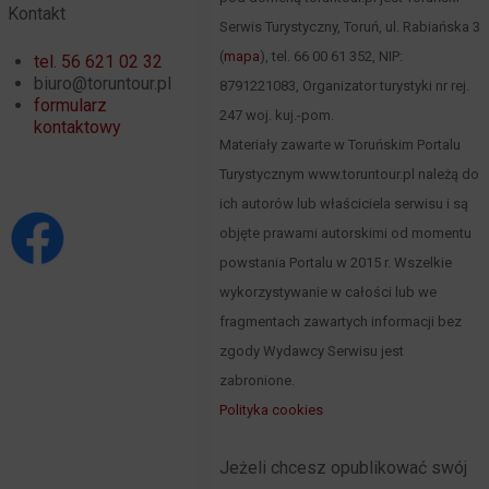
Kontakt
Serwis Turystyczny, Toruń, ul. Rabiańska 3
(
mapa
), tel. 66 00 61 352, NIP:
tel. 56 621 02 32
biuro@toruntour.pl
8791221083, Organizator turystyki nr rej.
formularz
247 woj. kuj.-pom.
kontaktowy
Materiały zawarte w Toruńskim Portalu
Turystycznym www.toruntour.pl należą do
ich autorów lub właściciela serwisu i są
objęte prawami autorskimi od momentu
powstania Portalu w 2015 r. Wszelkie
wykorzystywanie w całości lub we
fragmentach zawartych informacji bez
zgody Wydawcy Serwisu jest
zabronione.
Polityka cookies
Jeżeli chcesz opublikować swój