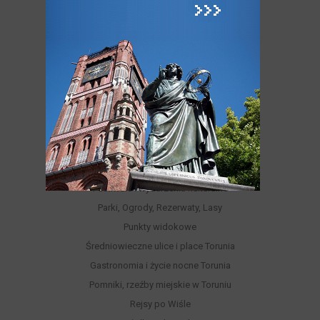
ATRAKCJE
Atrakcje Torunia
Hity Torunia
Zabytki i Architektura Torunia
Odkryj dzielnice Torunia
UNESCO: Światowe dziedzictwo Torunia
Muzea w Toruniu
Różnorodność turystyczna Torunia
Kultura, Sztuka, Rozrywka
Festiwale i wydarzenia kulturalne
Parki, Ogrody, Rezerwaty, Lasy
Punkty widokowe
Średniowieczne ulice i place Torunia
Gastronomia i życie nocne Torunia
Pomniki, rzeźby miejskie w Toruniu
Rejsy po Wiśle