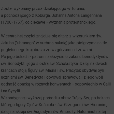
Został wykonany przez działającego w Toruniu,
a pochodzącego z Koburga, Johanna Antona Langenhana
(1700-1757), co ciekawe - wyznania protestanckiego.
W centralnej części znajduje się ołtarz z wizerunkiem św.
Jakuba ("ubranego" w srebrną suknię) jako pielgrzyma na tle
pogłębionego krajobrazu ze wzgórzami i drzewami.
Po jego bokach - patroni i założyciele zakonu benedyktynów:
św. Benedykt i jego siostra św. Scholastyka. Dalej, na dwóch
krańcach stoją figury św. Maura i św. Placyda; obydwaj byli
uczniami św. Benedykta i obydwaj sprawowali z jego woli
godność opacką w różnych konwentach - odpowiednio w Galii
i na Sycylii.
W kondygnacji wyższej pośrodku obraz Trójcy Św., po bokach
którego figury Ojców Kościoła - św. Grzegorz i św. Hieronim,
dalej na skraju św. Augustyn i św. Ambroży. Natomiast na tej