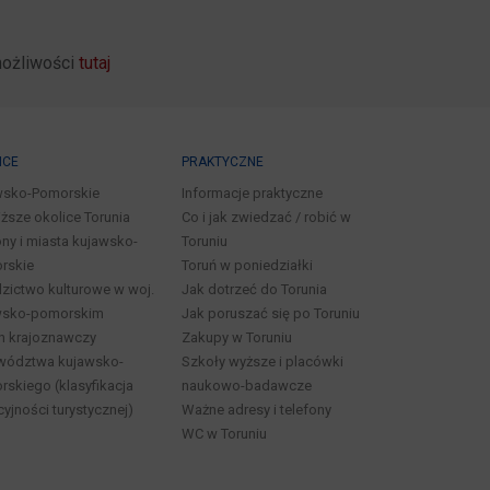
możliwości
tutaj
ICE
PRAKTYCZNE
wsko-Pomorskie
Informacje praktyczne
iższe okolice Torunia
Co i jak zwiedzać / robić w
ny i miasta kujawsko-
Toruniu
rskie
Toruń w poniedziałki
zictwo kulturowe w woj.
Jak dotrzeć do Torunia
wsko-pomorskim
Jak poruszać się po Toruniu
n krajoznawczy
Zakupy w Toruniu
wództwa kujawsko-
Szkoły wyższe i placówki
skiego (klasyfikacja
naukowo-badawcze
cyjności turystycznej)
Ważne adresy i telefony
WC w Toruniu