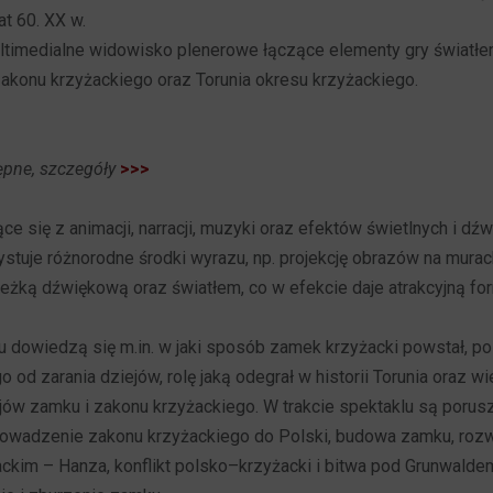
at 60. XX w.
timedialne widowisko plenerowe łączące elementy gry światłe
zakonu krzyżackiego oraz Torunia okresu krzyżackiego.
pne, szczegóły
>>>
e się z animacji, narracji, muzyki oraz efektów świetlnych i dź
stuje różnorodne środki wyrazu, np. projekcję obrazów na mur
eżką dźwiękową oraz światłem, co w efekcie daje atrakcyjną f
 dowiedzą się m.in. w jaki sposób zamek krzyżacki powstał, po
 od zarania dziejów, rolę jaką odegrał w historii Torunia oraz w
ów zamku i zakonu krzyżackiego. W trakcie spektaklu są porusz
prowadzenie zakonu krzyżackiego do Polski, budowa zamku, roz
kim – Hanza, konflikt polsko–krzyżacki i bitwa pod Grunwalde