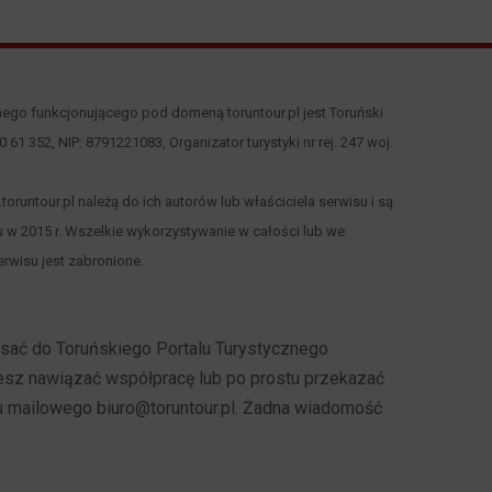
nego funkcjonującego pod domeną toruntour.pl jest Toruński
 00 61 352, NIP: 8791221083, Organizator turystyki nr rej. 247 woj.
runtour.pl należą do ich autorów lub właściciela serwisu i są
 w 2015 r. Wszelkie wykorzystywanie w całości lub we
rwisu jest zabronione.
pisać do Toruńskiego Portalu Turystycznego
cesz nawiązać współpracę lub po prostu przekazać
u mailowego biuro@toruntour.pl. Żadna wiadomość