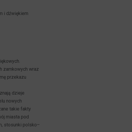
m i dźwiękiem
więkowych.
ach zamkowych wraz
ormę przekazu
znają dzieje
ielu nowych
ane takie fakty
wój miasta pod
m, stosunki polsko–