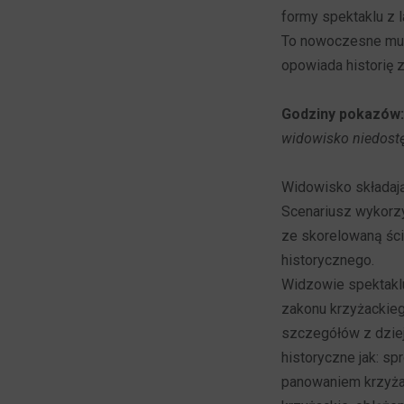
formy spektaklu z l
To nowoczesne mul
opowiada historię 
Godziny pokazów:
widowisko niedostę
Widowisko składając
Scenariusz wykorzy
ze skorelowaną ści
historycznego.
Widzowie spektaklu
zakonu krzyżackiego
szczegółów z dziej
historyczne jak: s
panowaniem krzyżac