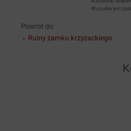
krzyżackie, oblężen
Wszystko jest poda
Powrót do:
Ruiny zamku krzyżackiego
K