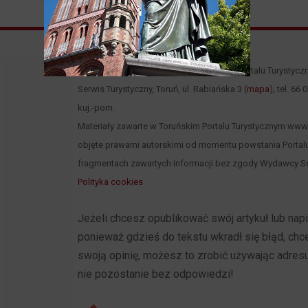
Właścicielem i operatorem Toruńskiego Portalu Turystycz
Serwis Turystyczny, Toruń, ul. Rabiańska 3 (
mapa
), tel. 66
kuj.-pom.
Materiały zawarte w Toruńskim Portalu Turystycznym www.to
objęte prawami autorskimi od momentu powstania Portalu
fragmentach zawartych informacji bez zgody Wydawcy Se
Polityka cookies
Jeżeli chcesz opublikować swój artykuł lub na
ponieważ gdzieś do tekstu wkradł się błąd, ch
swoją opinię, możesz to zrobić używając adres
nie pozostanie bez odpowiedzi!