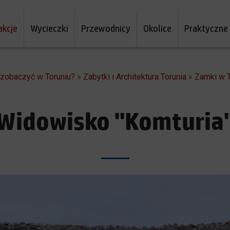
akcje
Wycieczki
Przewodnicy
Okolice
Praktyczne
a zobaczyć w Toruniu?
»
Zabytki i Architektura Torunia
»
Zamki w T
Widowisko "Komturia