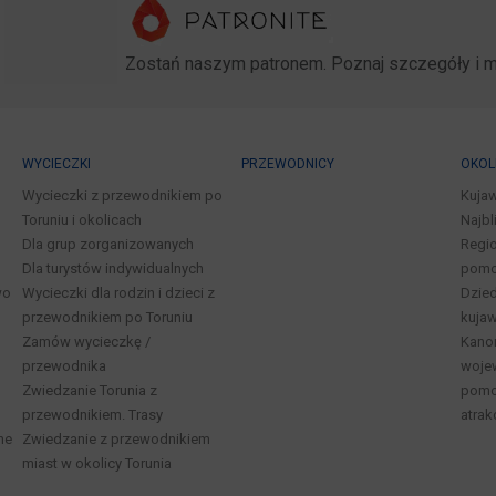
Zostań naszym patronem. Poznaj szczegóły i 
WYCIECZKI
PRZEWODNICY
OKOL
Wycieczki z przewodnikiem po
Kuja
Toruniu i okolicach
Najbl
Dla grup zorganizowanych
Regio
Dla turystów indywidualnych
pomo
wo
Wycieczki dla rodzin i dzieci z
Dzied
przewodnikiem po Toruniu
kuja
Zamów wycieczkę /
Kano
przewodnika
woje
Zwiedzanie Torunia z
pomor
przewodnikiem. Trasy
atrak
ne
Zwiedzanie z przewodnikiem
miast w okolicy Torunia