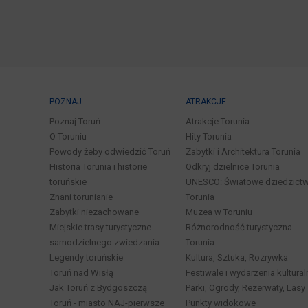
POZNAJ
ATRAKCJE
Poznaj Toruń
Atrakcje Torunia
O Toruniu
Hity Torunia
Powody żeby odwiedzić Toruń
Zabytki i Architektura Torunia
Historia Torunia i historie
Odkryj dzielnice Torunia
toruńskie
UNESCO: Światowe dziedzict
Znani torunianie
Torunia
Zabytki niezachowane
Muzea w Toruniu
Miejskie trasy turystyczne
Różnorodność turystyczna
samodzielnego zwiedzania
Torunia
Legendy toruńskie
Kultura, Sztuka, Rozrywka
Toruń nad Wisłą
Festiwale i wydarzenia kultural
Jak Toruń z Bydgoszczą
Parki, Ogrody, Rezerwaty, Lasy
Toruń - miasto NAJ-pierwsze
Punkty widokowe