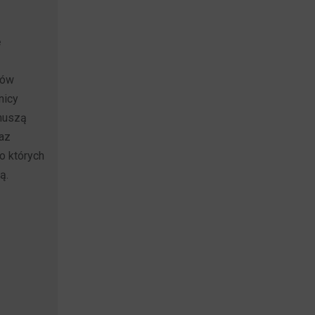
ę
ków
nicy
 muszą
raz
o których
ą.