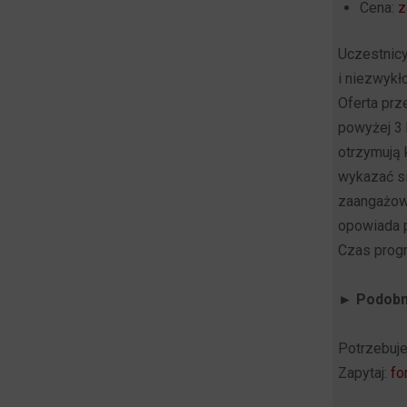
Cena:
z
Uczestnicy
i niezwykł
Oferta prz
powyżej 3
otrzymują 
wykazać si
zaangażowa
opowiada p
Czas progr
► Podobn
Potrzebuj
Zapytaj:
fo