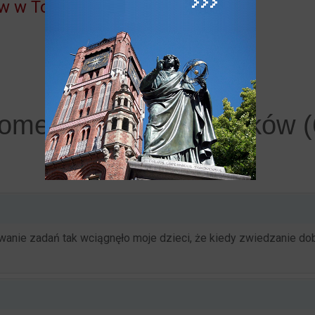
ów w Toruniu
omentarze użytkowników (
anie zadań tak wciągnęło moje dzieci, że kiedy zwiedzanie dobi