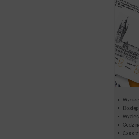
Wyciec
Dostępn
Wyciec
Godzina
Czas tr