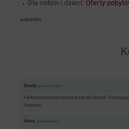
Dla rodzin i dzieci:
Oferty pobyt
poprzedni
K
Beata
,
2018-05-04 11:46:03
Fantastyczna piernikowa trasa dla dzieci! Rozwiązyw
Polecam
Anna
,
2018-05-14 10:44:15