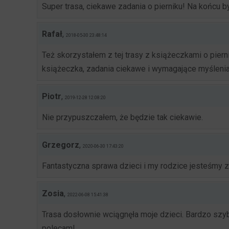
Super trasa, ciekawe zadania o pierniku! Na końcu by
Rafał
,
2018-05-30 23:48:14
Też skorzystałem z tej trasy z książeczkami o pier
książeczka, zadania ciekawe i wymagające myśleni
Piotr
,
2019-12-28 12:08:20
Nie przypuszczałem, że będzie tak ciekawie.
Grzegorz
,
2020-06-30 17:43:20
Fantastyczna sprawa dzieci i my rodzice jesteśmy
Zosia
,
2022-06-08 15:41:38
Trasa dosłownie wciągnęła moje dzieci. Bardzo szyb
polecam!