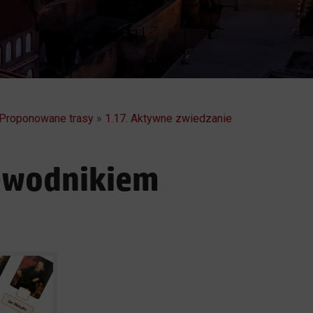
 Proponowane trasy
»
1.17. Aktywne zwiedzanie
zewodnikiem