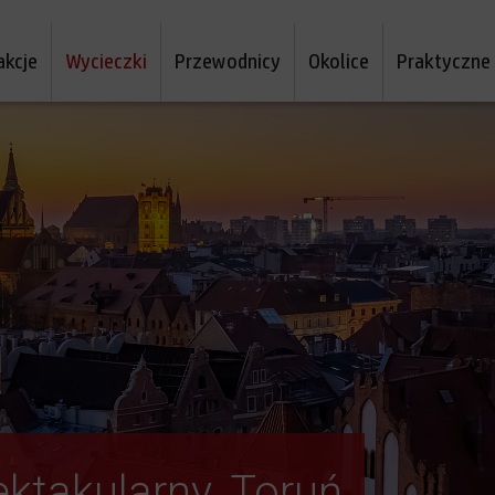
akcje
Wycieczki
Przewodnicy
Okolice
Praktyczne
ektakularny. Toruń
wą