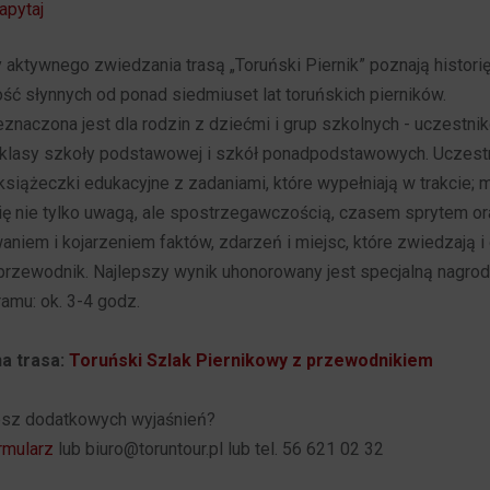
apytaj
 aktywnego zwiedzania trasą „Toruński Piernik” poznają histori
ość słynnych od ponad siedmiuset lat toruńskich pierników.
eznaczona jest dla rodzin z dziećmi i grup szkolnych - uczestni
 klasy szkoły podstawowej i szkół ponadpodstawowych. Uczest
książeczki edukacyjne z zadaniami, które wypełniają w trakcie;
ę nie tylko uwagą, ale spostrzegawczością, czasem sprytem o
niem i kojarzeniem faktów, zdarzeń i miejsc, które zwiedzają i 
rzewodnik. Najlepszy wynik uhonorowany jest specjalną nagrod
amu: ok. 3-4 godz.
a trasa:
Toruński Szlak Piernikowy z przewodnikiem
esz dodatkowych wyjaśnień?
rmularz
lub biuro@toruntour.pl lub tel. 56 621 02 32