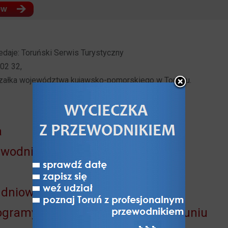
daje: Toruński Serwis Turystyczny
 02 32,
rszałka województwa kujawsko-pomorskiego w Toruniu.
a
zewodnikiem
kudniowe w Toruniu
ogramy jedno- i kilkudniowe w Toruniu