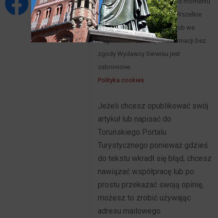
objęte prawami autorskimi od momentu
powstania Portalu w 2015 r. Wszelkie
wykorzystywanie w całości lub we
fragmentach zawartych informacji bez
zgody Wydawcy Serwisu jest
zabronione.
Polityka cookies
Jeżeli chcesz opublikować swój
artykuł lub napisać do
Toruńskiego Portalu
Turystycznego ponieważ gdzieś
do tekstu wkradł się błąd, chcesz
nawiązać współpracę lub po
prostu przekazać swoją opinię,
możesz to zrobić używając
adresu mailowego