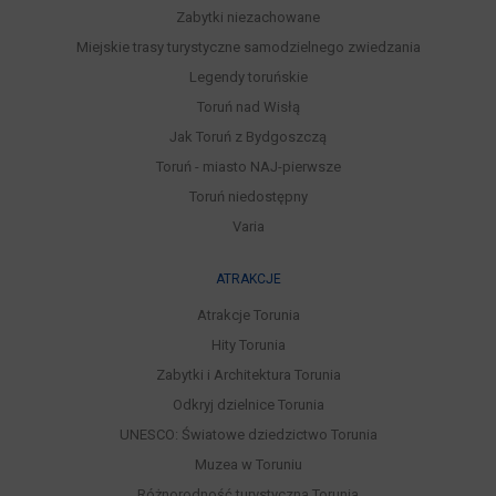
Zabytki niezachowane
Miejskie trasy turystyczne samodzielnego zwiedzania
Legendy toruńskie
Toruń nad Wisłą
Jak Toruń z Bydgoszczą
Toruń - miasto NAJ-pierwsze
Toruń niedostępny
Varia
ATRAKCJE
Atrakcje Torunia
Hity Torunia
Zabytki i Architektura Torunia
Odkryj dzielnice Torunia
UNESCO: Światowe dziedzictwo Torunia
Muzea w Toruniu
Różnorodność turystyczna Torunia