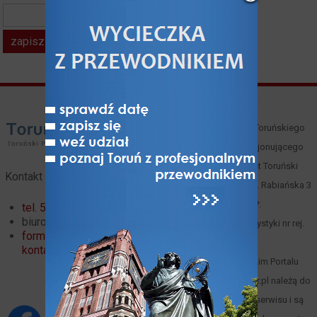
kod z obrazka*
Właścicielem i operatorem Toruńskiego
Portalu Turystycznego funkcjonującego
pod domeną toruntour.pl jest Toruński
Kontakt
Serwis Turystyczny, Toruń, ul. Rabiańska 3
(
mapa
), tel. 66 00 61 352, NIP:
tel. 56 621 02 32
biuro@toruntour.pl
8791221083, Organizator turystyki nr rej.
formularz
247 woj. kuj.-pom.
kontaktowy
Materiały zawarte w Toruńskim Portalu
Turystycznym www.toruntour.pl należą do
ich autorów lub właściciela serwisu i są