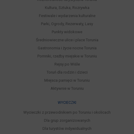
Kultura, Sztuka, Rozrywka
Festiwale i wydarzenia kulturalne
Parki, Ogrody, Rezerwaty, Lasy
Punkty widokowe
Średniowieczne ulice i place Torunia
Gastronomia i życie nocne Torunia
Pomniki, rzeźby miejskie w Toruniu
Rejsy po Wiśle
Toruń dla rodzin i dzieci
Miejsca pamięci w Toruniu
Aktywnie w Toruniu
WYCIECZKI
Wycieczki z przewodnikiem po Toruniu i okolicach
Dla grup zorganizowanych
Dla turystów indywidualnych