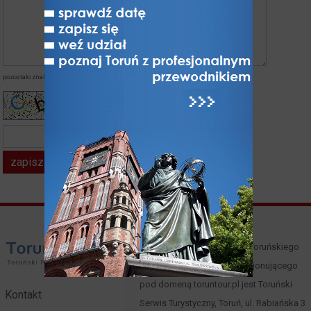
pozostało znaków:
napisałeś znaków:
kod z obrazka*
Właścicielem i operatorem Toruńskiego
Portalu Turystycznego funkcjonującego
pod domeną toruntour.pl jest Toruński
Kontakt
Serwis Turystyczny, Toruń, ul. Rabiańska 3