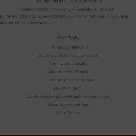
Regiony i miasta kujawsko-pomorskie
Dziedzictwo kulturowe w woj. kujawsko-pomorskim
Kanon krajoznawczy województwa kujawsko-pomorskiego (klasyfikacja
atrakcyjności turystycznej)
PRAKTYCZNE
Informacje praktyczne
Co i jak zwiedzać / robić w Toruniu
Toruń w poniedziałki
Jak dotrzeć do Torunia
Jak poruszać się po Toruniu
Zakupy w Toruniu
Szkoły wyższe i placówki naukowo-badawcze
Ważne adresy i telefony
WC w Toruniu