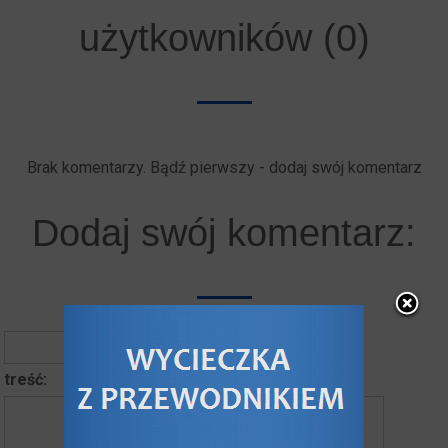
użytkowników (0)
Brak komentarzy. Bądź pierwszy - dodaj swój komentarz
Dodaj swój komentarz:
autor komentarza
treść: