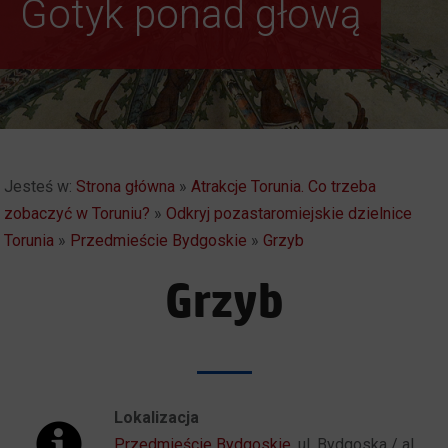
Gotyk ponad głową
Weekendowe
Zwiedzanie Torunia
Jesteś w:
Strona główna
»
Atrakcje Torunia. Co trzeba
zobaczyć w Toruniu?
»
Odkryj pozastaromiejskie dzielnice
Torunia
»
Przedmieście Bydgoskie
»
Grzyb
Grzyb
Lokalizacja
Przedmieście Bydgoskie
, ul. Bydgoska / al.