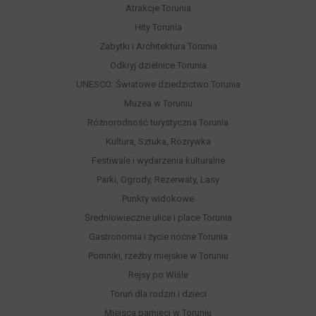
Atrakcje Torunia
Hity Torunia
Zabytki i Architektura Torunia
Odkryj dzielnice Torunia
UNESCO: Światowe dziedzictwo Torunia
Muzea w Toruniu
Różnorodność turystyczna Torunia
Kultura, Sztuka, Rozrywka
Festiwale i wydarzenia kulturalne
Parki, Ogrody, Rezerwaty, Lasy
Punkty widokowe
Średniowieczne ulice i place Torunia
Gastronomia i życie nocne Torunia
Pomniki, rzeźby miejskie w Toruniu
Rejsy po Wiśle
Toruń dla rodzin i dzieci
Miejsca pamięci w Toruniu