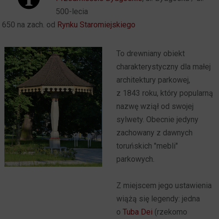
500-lecia
650 na zach. od
Rynku Staromiejskiego
To drewniany obiekt
charakterystyczny dla małej
architektury parkowej,
z 1843 roku, który popularną
nazwę wziął od swojej
sylwety. Obecnie jedyny
zachowany z dawnych
toruńskich "mebli"
parkowych.
Z miejscem jego ustawienia
wiążą się legendy: jedna
o
Tuba Dei
(rzekomo