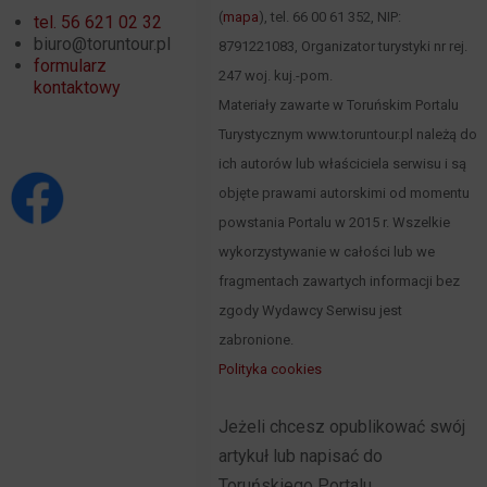
(
mapa
), tel. 66 00 61 352, NIP:
tel. 56 621 02 32
biuro@toruntour.pl
8791221083, Organizator turystyki nr rej.
formularz
247 woj. kuj.-pom.
kontaktowy
Materiały zawarte w Toruńskim Portalu
Turystycznym www.toruntour.pl należą do
ich autorów lub właściciela serwisu i są
objęte prawami autorskimi od momentu
powstania Portalu w 2015 r. Wszelkie
wykorzystywanie w całości lub we
fragmentach zawartych informacji bez
zgody Wydawcy Serwisu jest
zabronione.
Polityka cookies
Jeżeli chcesz opublikować swój
artykuł lub napisać do
Toruńskiego Portalu