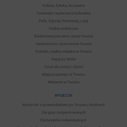
Kultura, Sztuka, Rozrywka
Festiwale i wydarzenia kulturalne
Parki, Ogrody, Rezerwaty, Lasy
Punkty widokowe
Średniowieczne ulice i place Torunia
Gastronomia i życie nocne Torunia
Pomniki, rzeźby miejskie w Toruniu
Rejsy po Wiśle
Toruń dla rodzin i dzieci
Miejsca pamięci w Toruniu
Aktywnie w Toruniu
WYCIECZKI
Wycieczki z przewodnikiem po Toruniu i okolicach
Dla grup zorganizowanych
Dla turystów indywidualnych