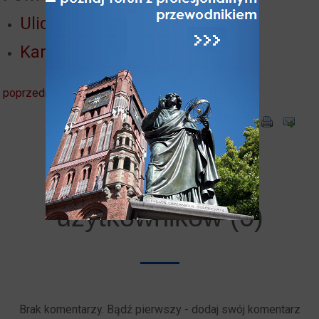
Ulica Żeglarska
Kamienice nieistniejące
poprzedni
Komentarze
użytkowników (0)
Brak komentarzy. Bądź pierwszy - dodaj swój komentarz