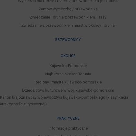
Wycieczki dla rodzin i dzieci z przewodnikiem po Toruniu
Zamów wycieczkę / przewodnika
Zwiedzanie Torunia z przewodnikiem. Trasy
Zwiedzanie z przewodnikiem miast w okolicy Torunia
PRZEWODNICY
OKOLICE
Kujawsko-Pomorskie
Najbliższe okolice Torunia
Regiony i miasta kujawsko-pomorskie
Dziedzictwo kulturowe w woj. kujawsko-pomorskim
Kanon krajoznawczy województwa kujawsko-pomorskiego (klasyfikacja
atrakcyjności turystycznej)
PRAKTYCZNE
Informacje praktyczne