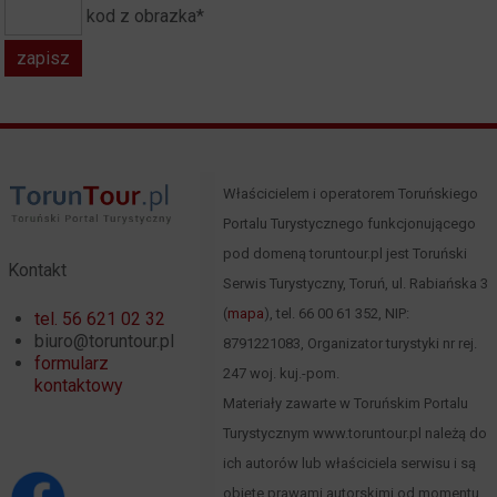
kod z obrazka*
Właścicielem i operatorem Toruńskiego
Portalu Turystycznego funkcjonującego
pod domeną toruntour.pl jest Toruński
Kontakt
Serwis Turystyczny, Toruń, ul. Rabiańska 3
(
mapa
), tel. 66 00 61 352, NIP:
tel. 56 621 02 32
biuro@toruntour.pl
8791221083, Organizator turystyki nr rej.
formularz
247 woj. kuj.-pom.
kontaktowy
Materiały zawarte w Toruńskim Portalu
Turystycznym www.toruntour.pl należą do
ich autorów lub właściciela serwisu i są
objęte prawami autorskimi od momentu