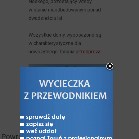
Noskego, pozostający wtedy
w stanie nieodbudowanym ponad
dwadzieścia lat.
Wszystkie domy wyposazone są
w charakterystyczne dla
nowożytnego Torunia
przedproża
.
Powrót do: