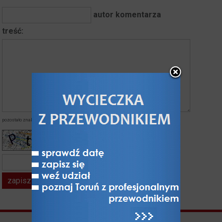
autor komentarza
treść:
pozostało znaków:
napisałeś znaków:
kod z obrazka*