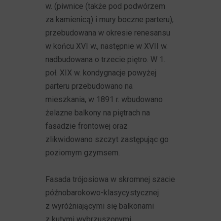
w. (piwnice (także pod podwórzem
za kamienicą) i mury boczne parteru),
przebudowana w okresie renesansu
w końcu XVI w., następnie w XVII w.
nadbudowana o trzecie piętro. W 1.
poł. XIX w. kondygnacje powyżej
parteru przebudowano na
mieszkania, w 1891 r. wbudowano
żelazne balkony na piętrach na
fasadzie frontowej oraz
zlikwidowano szczyt zastępując go
poziomym gzymsem.
Fasada trójosiowa w skromnej szacie
późnobarokowo-klasycystycznej
z wyróżniającymi się balkonami
z kutymi wybrzuszonymi