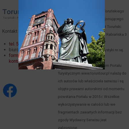
Właścicielem i operatorem Toruńskiego
Portalu Turystycznego funkcjonującego
pod domeną toruntour.pl jest Toruński
Kontakt
Serwis Turystyczny, Toruń, ul. Rabiańska 3
(
mapa
), tel. 66 00 61 352, NIP:
tel. 56 621 02 32
biuro@toruntour.pl
8791221083, Organizator turystyki nr rej.
formularz
247 woj. kuj.-pom.
kontaktowy
Materiały zawarte w Toruńskim Portalu
Turystycznym www.toruntour.pl należą do
ich autorów lub właściciela serwisu i są
objęte prawami autorskimi od momentu
powstania Portalu w 2015 r. Wszelkie
wykorzystywanie w całości lub we
fragmentach zawartych informacji bez
zgody Wydawcy Serwisu jest
zabronione.