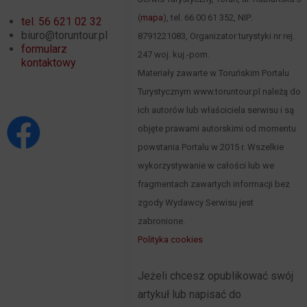
(
mapa
), tel. 66 00 61 352, NIP:
tel. 56 621 02 32
biuro@toruntour.pl
8791221083, Organizator turystyki nr rej.
formularz
247 woj. kuj.-pom.
kontaktowy
Materiały zawarte w Toruńskim Portalu
Turystycznym www.toruntour.pl należą do
ich autorów lub właściciela serwisu i są
objęte prawami autorskimi od momentu
powstania Portalu w 2015 r. Wszelkie
wykorzystywanie w całości lub we
fragmentach zawartych informacji bez
zgody Wydawcy Serwisu jest
zabronione.
Polityka cookies
Jeżeli chcesz opublikować swój
artykuł lub napisać do