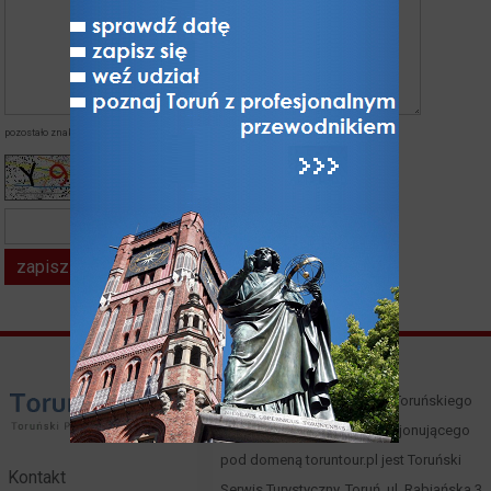
pozostało znaków:
napisałeś znaków:
kod z obrazka*
Właścicielem i operatorem Toruńskiego
Portalu Turystycznego funkcjonującego
pod domeną toruntour.pl jest Toruński
Kontakt
Serwis Turystyczny, Toruń, ul. Rabiańska 3