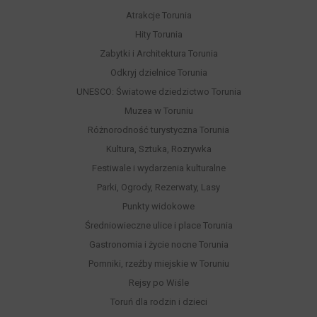
Atrakcje Torunia
Hity Torunia
Zabytki i Architektura Torunia
Odkryj dzielnice Torunia
UNESCO: Światowe dziedzictwo Torunia
Muzea w Toruniu
Różnorodność turystyczna Torunia
Kultura, Sztuka, Rozrywka
Festiwale i wydarzenia kulturalne
Parki, Ogrody, Rezerwaty, Lasy
Punkty widokowe
Średniowieczne ulice i place Torunia
Gastronomia i życie nocne Torunia
Pomniki, rzeźby miejskie w Toruniu
Rejsy po Wiśle
Toruń dla rodzin i dzieci