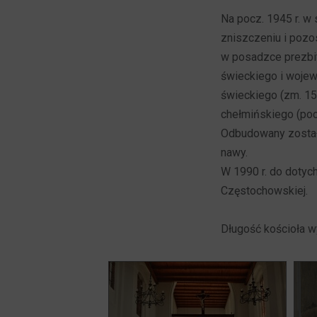
Na pocz. 1945 r. w
zniszczeniu i pozo
w posadzce prezbit
świeckiego i wojewo
świeckiego (zm. 156
chełmińskiego (p
Odbudowany został
nawy.
W 1990 r. do dotyc
Częstochowskiej.
Długość kościoła w