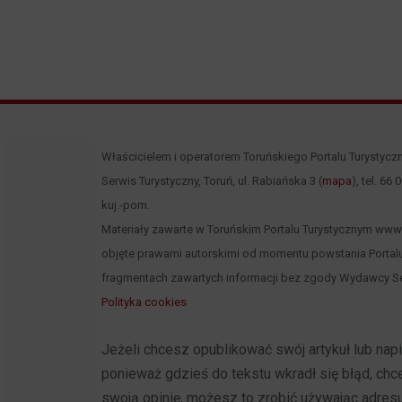
Właścicielem i operatorem Toruńskiego Portalu Turystycz
Serwis Turystyczny, Toruń, ul. Rabiańska 3 (
mapa
), tel. 66
kuj.-pom.
Materiały zawarte w Toruńskim Portalu Turystycznym www.to
objęte prawami autorskimi od momentu powstania Portalu
fragmentach zawartych informacji bez zgody Wydawcy Se
Polityka cookies
Jeżeli chcesz opublikować swój artykuł lub na
ponieważ gdzieś do tekstu wkradł się błąd, ch
swoją opinię, możesz to zrobić używając adres