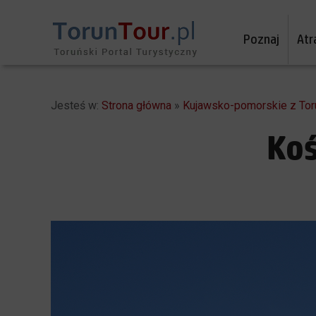
Poznaj
Atr
Jesteś w:
Strona główna
»
Kujawsko-pomorskie z Tor
Koś