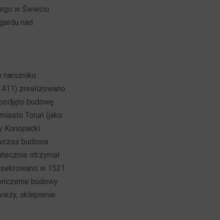
cego w Świeciu
gardu nad
 narożniku
1411) zrealizowano
 podjęto budowę
iasto Toruń (jako
y Konopacki.
wówczas budowa
atecznie otrzymał
onsekrowano w 1521
kończenie budowy
eży, sklepienie