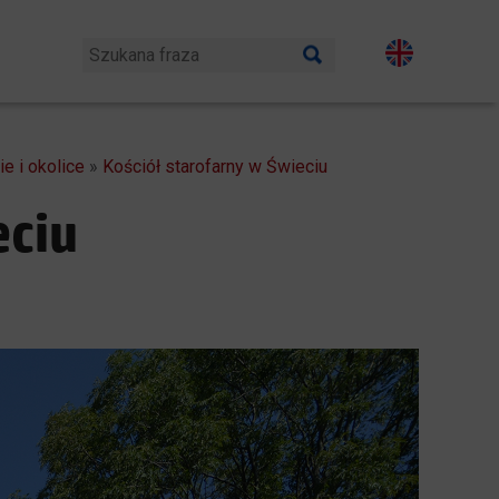
e i okolice
»
Kościół starofarny w Świeciu
eciu