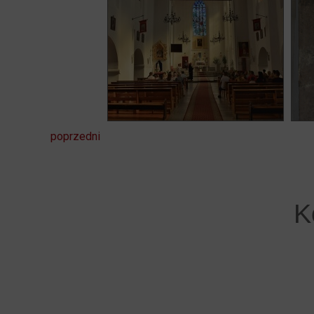
poprzedni
K