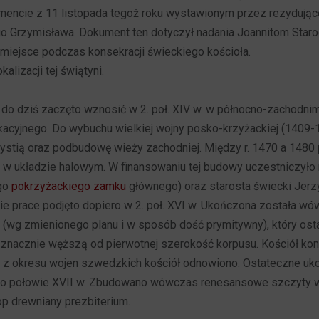
mencie z 11 listopada tegoż roku wystawionym przez rezydują
o Grzymisława. Dokument ten dotyczył nadania Joannitom Staro
 miejsce podczas konsekracji świeckiego kościoła.
alizacji tej świątyni.
do dziś zaczęto wznosić w 2. poł. XIV w. w północno-zachodnim
acyjnego. Do wybuchu wielkiej wojny posko-krzyżackiej (1409-
rystią oraz podbudowę wieży zachodniej. Między r. 1470 a 1480
 układzie halowym. W finansowaniu tej budowy uczestniczyło m
ego
pokrzyżackiego zamku
głównego) oraz starosta świecki Jerz
ie prace podjęto dopiero w 2. poł. XVI w. Ukończona została 
wg zmienionego planu i w sposób dość prymitywny), który ost
 znacznie węższą od pierwotnej szerokość korpusu. Kościół k
h z okresu wojen szwedzkich kościół odnowiono. Ostateczne u
 po połowie XVII w. Zbudowano wówczas renesansowe szczyty wi
op drewniany prezbiterium.