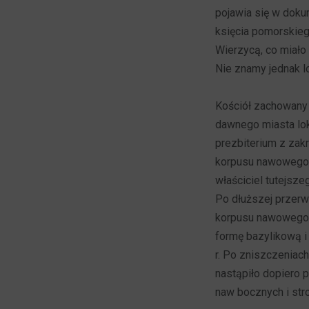
pojawia się w doku
księcia pomorskieg
Wierzycą, co miało
Nie znamy jednak lok
Kościół zachowany 
dawnego miasta lok
prezbiterium z zak
korpusu nawowego w
właściciel tutejsz
Po dłuższej przerw
korpusu nawowego (
formę bazylikową i
r. Po zniszczeniac
nastąpiło dopiero
naw bocznych i str