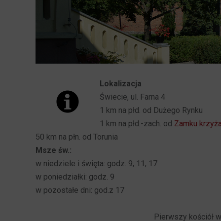
Lokalizacja
Świecie, ul. Farna 4
1 km na płd. od Dużego Rynku
1 km na płd.-zach. od
Zamku krzyż
50 km na płn. od Torunia
Msze św.:
w niedziele i święta: godz. 9, 11, 17
w poniedziałki: godz. 9
w pozostałe dni: god.z 17
Pierwszy kościół w