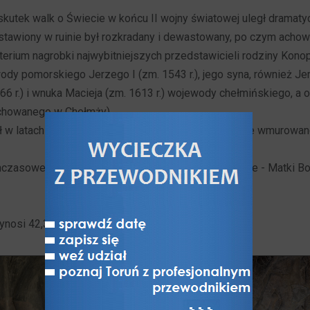
 skutek walk o Świecie w końcu II wojny światowej uległ dramat
stawiony w ruinie był rozkradany i dewastowany, po czym achowa
erium nagrobki najwybitniejszych przedstawicieli rodziny Konop
dy pomorskiego Jerzego I (zm. 1543 r.), jego syna, również Jer
6 r.) i wnuka Macieja (zm. 1613 r.) wojewody chełmińskiego, a o
ochowanego w Chełmży).
 w latach 1983-1988 r., wówczas ww. płyty nagrobne wmurowano
hczasowego (św. Stanisława) dodano nowe wezwnaie - Matki Bo
ynosi 42,3 m, a szerokość 17 m.