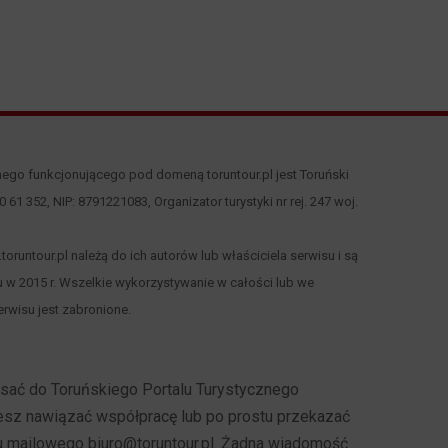
nego funkcjonującego pod domeną toruntour.pl jest Toruński
 00 61 352, NIP: 8791221083, Organizator turystyki nr rej. 247 woj.
runtour.pl należą do ich autorów lub właściciela serwisu i są
 w 2015 r. Wszelkie wykorzystywanie w całości lub we
rwisu jest zabronione.
pisać do Toruńskiego Portalu Turystycznego
cesz nawiązać współpracę lub po prostu przekazać
u mailowego biuro@toruntour.pl. Żadna wiadomość