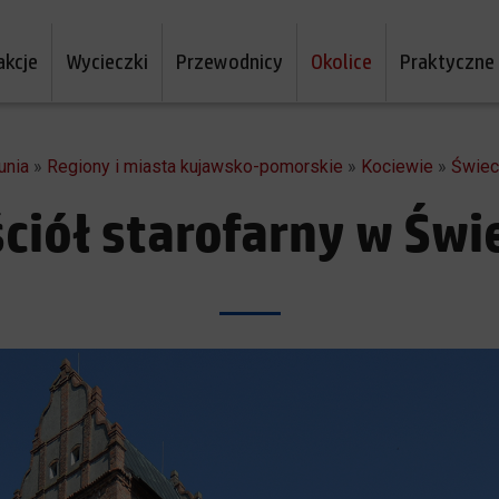
akcje
Wycieczki
Przewodnicy
Okolice
Praktyczne
unia
»
Regiony i miasta kujawsko-pomorskie
»
Kociewie
»
Świeci
ciół starofarny w Świ