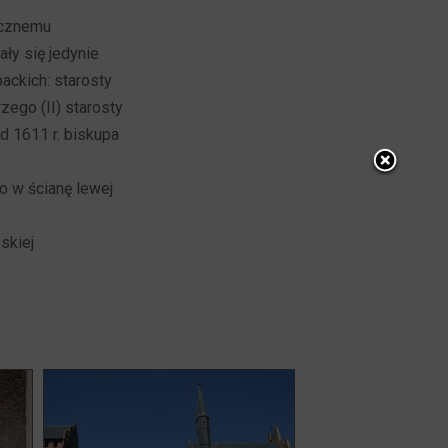
ycznemu
ły się jedynie
ackich: starosty
zego (II) starosty
d 1611 r. biskupa
 w ścianę lewej
skiej