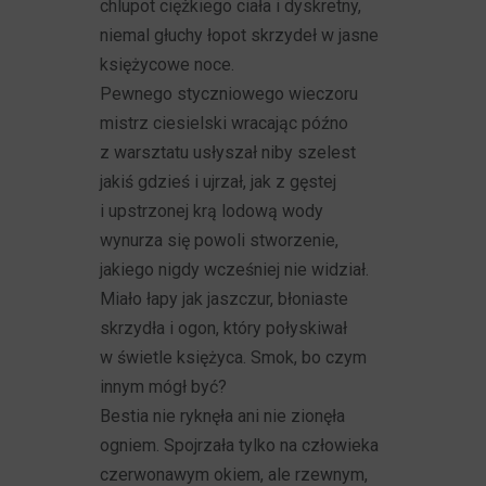
chlupot ciężkiego ciała i dyskretny,
niemal głuchy łopot skrzydeł w jasne
księżycowe noce.
Pewnego styczniowego wieczoru
mistrz ciesielski wracając późno
z warsztatu usłyszał niby szelest
jakiś gdzieś i ujrzał, jak z gęstej
i upstrzonej krą lodową wody
wynurza się powoli stworzenie,
jakiego nigdy wcześniej nie widział.
Miało łapy jak jaszczur, błoniaste
skrzydła i ogon, który połyskiwał
w świetle księżyca. Smok, bo czym
innym mógł być?
Bestia nie ryknęła ani nie zionęła
ogniem. Spojrzała tylko na człowieka
czerwonawym okiem, ale rzewnym,