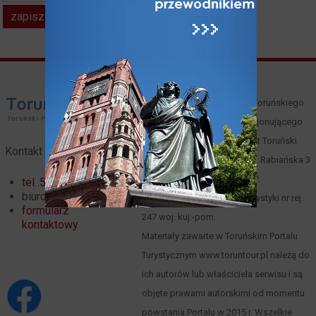
Właścicielem i operatorem Toruńskiego
Portalu Turystycznego funkcjonującego
pod domeną toruntour.pl jest Toruński
Kontakt
Serwis Turystyczny, Toruń, ul. Rabiańska 3
(
mapa
), tel. 66 00 61 352, NIP:
tel. 56 621 02 32
biuro@toruntour.pl
8791221083, Organizator turystyki nr rej.
formularz
247 woj. kuj.-pom.
kontaktowy
Materiały zawarte w Toruńskim Portalu
Turystycznym www.toruntour.pl należą do
ich autorów lub właściciela serwisu i są
objęte prawami autorskimi od momentu
powstania Portalu w 2015 r. Wszelkie