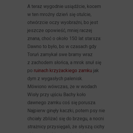
A teraz wygodnie usiądźcie, kocem
w ten mroźny dzień się otulcie,
otwórzcie oczy wyobraźni, bo jest
jeszcze opowieść, mniej raczej
znana, choć o około 150 lat starsza:
Dawno to było, bo w czasach gdy
Toruń zamykał swe bramy wraz
z zachodem słońca, a mrok snuł się
po
ruinach krzyżackiego zamku
jak
dym z wygasłych palenisk.
Mówiono wówczas, że w wodach
Wisły przy ujściu Bachy koło
dawnego zamku coś się porusza.
Najpierw ginęły kaczki, potem psy nie
chciały zbliżać się do brzegu, a nocni
strażnicy przysięgali, że słyszą cichy