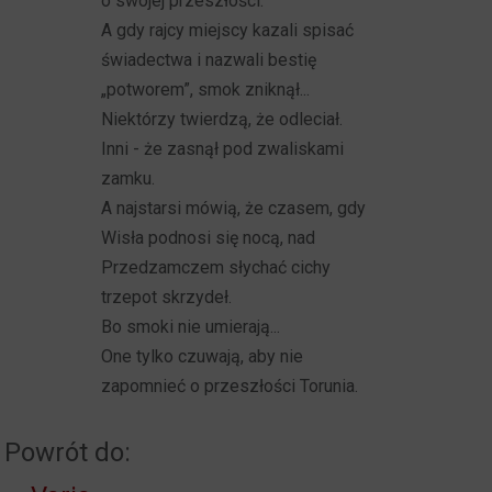
o swojej przeszłości.
A gdy rajcy miejscy kazali spisać
świadectwa i nazwali bestię
„potworem”, smok zniknął...
Niektórzy twierdzą, że odleciał.
Inni - że zasnął pod zwaliskami
zamku.
A najstarsi mówią, że czasem, gdy
Wisła podnosi się nocą, nad
Przedzamczem słychać cichy
trzepot skrzydeł.
Bo smoki nie umierają...
One tylko czuwają, aby nie
zapomnieć o przeszłości Torunia.
Powrót do: