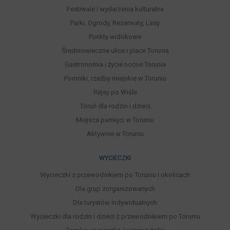
Festiwale i wydarzenia kulturalne
Parki, Ogrody, Rezerwaty, Lasy
Punkty widokowe
Średniowieczne ulice i place Torunia
Gastronomia i życie nocne Torunia
Pomniki, rzeźby miejskie w Toruniu
Rejsy po Wiśle
Toruń dla rodzin i dzieci
Miejsca pamięci w Toruniu
Aktywnie w Toruniu
WYCIECZKI
Wycieczki z przewodnikiem po Toruniu i okolicach
Dla grup zorganizowanych
Dla turystów indywidualnych
Wycieczki dla rodzin i dzieci z przewodnikiem po Toruniu