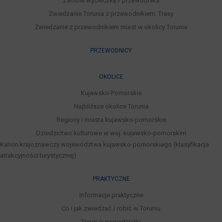
Zamów wycieczkę / przewodnika
Zwiedzanie Torunia z przewodnikiem. Trasy
Zwiedzanie z przewodnikiem miast w okolicy Torunia
PRZEWODNICY
OKOLICE
Kujawsko-Pomorskie
Najbliższe okolice Torunia
Regiony i miasta kujawsko-pomorskie
Dziedzictwo kulturowe w woj. kujawsko-pomorskim
Kanon krajoznawczy województwa kujawsko-pomorskiego (klasyfikacja
atrakcyjności turystycznej)
PRAKTYCZNE
Informacje praktyczne
Co i jak zwiedzać / robić w Toruniu
Toruń w poniedziałki