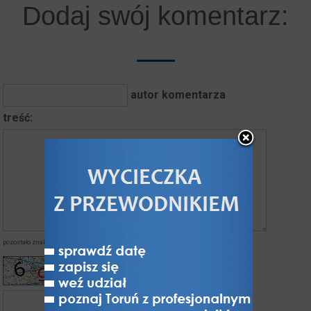
Dodaj swój komentarz:
autor komentarza
treść:
pozostało znaków:
napisałeś znaków:
kod z obrazka*