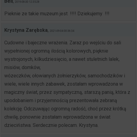
Bell
,
2019-08-30 12:35:28
Pieknie ze takie muzeum jest
!!!! Dziekujemy
!!!
Krystyna Zarębska
,
2021-09-04 00:36:34
Cudowne i bajeczne wrażenia. Zaraz po wejściu do sali
wypełnionej ogromną ilością kolorowych, pięknie
wystrojonych, kilkudziesięcio, a nawet stuletnich lalek,
misiów, domków,
wózeczków, ołowianych żołnierzyków, samochodzików i
wiele, wiele innych zabawek, zostałam wprowadzona w
magiczny świat, przez sympatyczną, starszą panią, która z
upodobaniem i przyjemnością prezentowała zebraną
kolekcję. Odczuwając ogromną radość, choć przez krótką
chwilę, ponownie zostałam wprowadzona w świat
dzieciństwa. Serdecznie polecam. Krystyna.