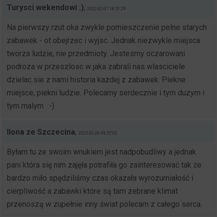
Turysci wekendowi :)
,
2022-02-07 18:51:29
Na pierwszy rzut oka zwykle pomieszczenie pelne starych
zabawek - ot obejrzec i wyjsc. Jednak niezwykle miejsca
tworza ludzie, nie przedmioty. Jestesmy oczarowani
podroza w przeszlosc w jaka zabrali nas wlasciciele
dzielac sie z nami historia kazdej z zabawek. Piekne
miejsce, piekni ludzie. Polecamy serdecznie i tym duzym i
tym malym
:-)
Ilona ze Szczecina
,
2023-02-26 09:57:03
Byłam tu ze swoim wnukiem jest nadpobudliwy a jednak
pani która się nim zajęła potrafiła go zainteresować tak że
bardzo miło spędziliśmy czas okazała wyrozumiałość i
cierpliwość a zabawki które są tam zebrane klimat
przenoszą w zupełnie inny świat polecam z całego serca.