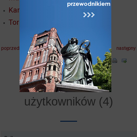
Kamienice ul. M. Kopernika 21
Toruń dla rodzin i dzieci
poprzedni
następny
Komentarze
użytkowników (4)