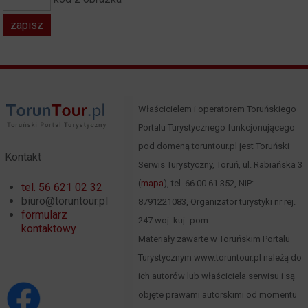
Właścicielem i operatorem Toruńskiego
Portalu Turystycznego funkcjonującego
pod domeną toruntour.pl jest Toruński
Kontakt
Serwis Turystyczny, Toruń, ul. Rabiańska 3
(
mapa
), tel. 66 00 61 352, NIP:
tel. 56 621 02 32
biuro@toruntour.pl
8791221083, Organizator turystyki nr rej.
formularz
247 woj. kuj.-pom.
kontaktowy
Materiały zawarte w Toruńskim Portalu
Turystycznym www.toruntour.pl należą do
ich autorów lub właściciela serwisu i są
objęte prawami autorskimi od momentu