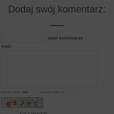
Dodaj swój komentarz:
autor komentarza
treść:
pozostało znaków:
napisałeś znaków:
kod z obrazka*