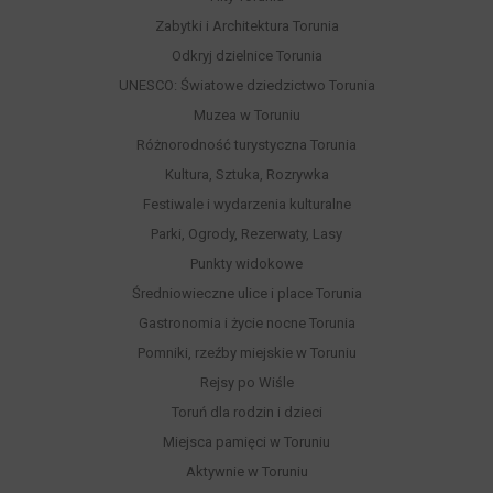
Zabytki i Architektura Torunia
Odkryj dzielnice Torunia
UNESCO: Światowe dziedzictwo Torunia
Muzea w Toruniu
Różnorodność turystyczna Torunia
Kultura, Sztuka, Rozrywka
Festiwale i wydarzenia kulturalne
Parki, Ogrody, Rezerwaty, Lasy
Punkty widokowe
Średniowieczne ulice i place Torunia
Gastronomia i życie nocne Torunia
Pomniki, rzeźby miejskie w Toruniu
Rejsy po Wiśle
Toruń dla rodzin i dzieci
Miejsca pamięci w Toruniu
Aktywnie w Toruniu