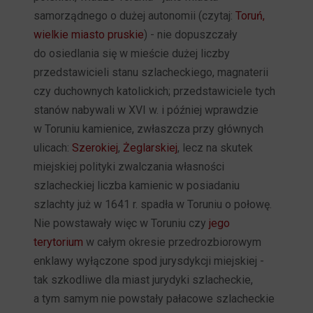
samorządnego o dużej autonomii (czytaj:
Toruń,
wielkie miasto pruskie
) - nie dopuszczały
do osiedlania się w mieście dużej liczby
przedstawicieli stanu szlacheckiego, magnaterii
czy duchownych katolickich; przedstawiciele tych
stanów nabywali w XVI w. i później wprawdzie
w Toruniu kamienice, zwłaszcza przy głównych
ulicach:
Szerokiej
,
Żeglarskiej
, lecz na skutek
miejskiej polityki zwalczania własności
szlacheckiej liczba kamienic w posiadaniu
szlachty już w 1641 r. spadła w Toruniu o połowę.
Nie powstawały więc w Toruniu czy
jego
terytorium
w całym okresie przedrozbiorowym
enklawy wyłączone spod jurysdykcji miejskiej -
tak szkodliwe dla miast jurydyki szlacheckie,
a tym samym nie powstały pałacowe szlacheckie