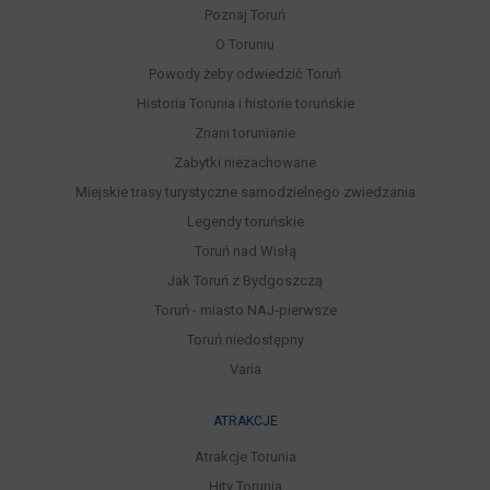
Poznaj Toruń
O Toruniu
Powody żeby odwiedzić Toruń
Historia Torunia i historie toruńskie
Znani torunianie
Zabytki niezachowane
Miejskie trasy turystyczne samodzielnego zwiedzania
Legendy toruńskie
Toruń nad Wisłą
Jak Toruń z Bydgoszczą
Toruń - miasto NAJ-pierwsze
Toruń niedostępny
Varia
ATRAKCJE
Atrakcje Torunia
Hity Torunia