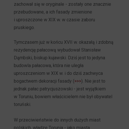
zachował się w oryginale - zostały one znacznie
przebudowane, a ich fasady zmienione
i uproszczone w XIX w. w czasie zaboru
pruskiego.
Tymczasem już w końcu XVII w. okazałą i zdobną
rezydencję pałacową wybudował Stanisław
Dąmbski, biskup kujawski. Dziś jest to jedyna
budowla pałacowa, która nie uległa
uproszczeniom w XIX w. i do dziś zachwyca
bogactwem dekoracji fasady (
>>>
). Nie jest to
jednak pałac patrycjuszowski - jest wyjątkiem
w Toruniu, bowiem właścicielem nie był obywatel
toruński.
W przeciwieństwie do innych dużych miast
polskich, władze Torunia - jako miasta