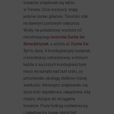
towarów znajdował się także
w Toruniu. Dziś wszyscy znają
jedynie żuraw gdański. Toruński stał
na dawnym portowym nabrzeżu
Wisły, na południowy-wschód od
nieistniejącego
kościoła Ducha św.
Benedyktynek
, u wylotu
ul. Ducha Św.
Był to duży, 4-kondygnacyjny budynek
o konstrukcji szkieletowej, w którym
każda z wyższych kondygnacji była
nieco wysunięta nad nurt rzeki, co
umożliwiało obsługę statków różnej
wielkości. Wewnątrz znajdowało się
duże koło deptakowe, napędzane siłą
mięśni, służące do wciągania
towarów. Poza funkcją rozładowczą
i załadowczą żuraw służył też