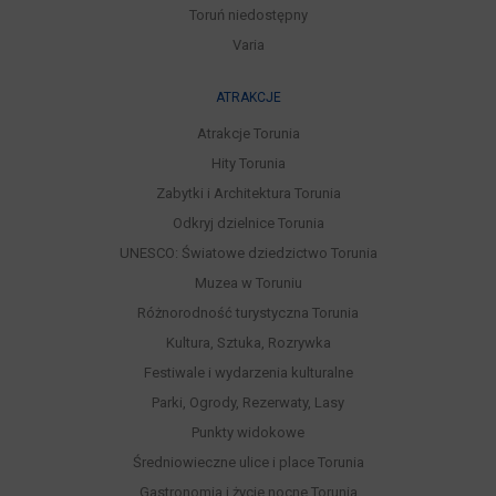
Toruń niedostępny
Varia
ATRAKCJE
Atrakcje Torunia
Hity Torunia
Zabytki i Architektura Torunia
Odkryj dzielnice Torunia
UNESCO: Światowe dziedzictwo Torunia
Muzea w Toruniu
Różnorodność turystyczna Torunia
Kultura, Sztuka, Rozrywka
Festiwale i wydarzenia kulturalne
Parki, Ogrody, Rezerwaty, Lasy
Punkty widokowe
Średniowieczne ulice i place Torunia
Gastronomia i życie nocne Torunia