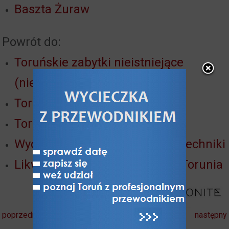
Baszta Żuraw
Powrót do:
Toruńskie zabytki nieistniejące
(niezachowane)
Toruński port wiślany
Toruń nad Wisłą
Wycieczka: Szlak Przemysłu i Techniki
Likwidacja portu - degradacja Torunia
poprzedni
następny