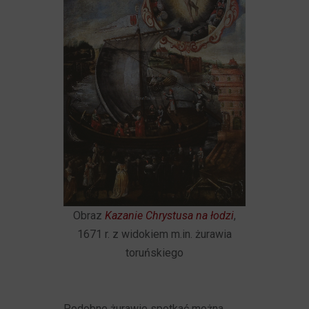
Obraz
Kazanie Chrystusa na łodzi
,
1671 r. z widokiem m.in. żurawia
toruńskiego
Podobne żurawie spotkać można