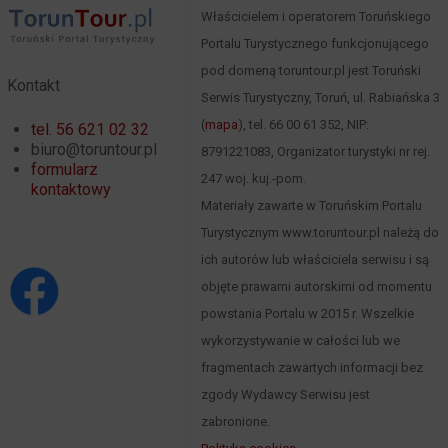
Właścicielem i operatorem Toruńskiego
Portalu Turystycznego funkcjonującego
pod domeną toruntour.pl jest Toruński
Kontakt
Serwis Turystyczny, Toruń, ul. Rabiańska 3
(
mapa
), tel. 66 00 61 352, NIP:
tel. 56 621 02 32
biuro@toruntour.pl
8791221083, Organizator turystyki nr rej.
formularz
247 woj. kuj.-pom.
kontaktowy
Materiały zawarte w Toruńskim Portalu
Turystycznym www.toruntour.pl należą do
ich autorów lub właściciela serwisu i są
objęte prawami autorskimi od momentu
powstania Portalu w 2015 r. Wszelkie
wykorzystywanie w całości lub we
fragmentach zawartych informacji bez
zgody Wydawcy Serwisu jest
zabronione.