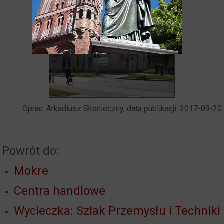
Oprac. Arkadiusz Skonieczny, data publikacji: 2017-09-20
Powrót do:
Mokre
Centra handlowe
Wycieczka: Szlak Przemysłu i Techniki