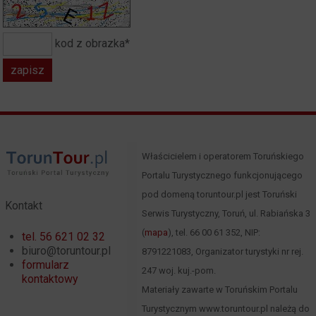
kod z obrazka*
Właścicielem i operatorem Toruńskiego
Portalu Turystycznego funkcjonującego
pod domeną toruntour.pl jest Toruński
Kontakt
Serwis Turystyczny, Toruń, ul. Rabiańska 3
(
mapa
), tel. 66 00 61 352, NIP:
tel. 56 621 02 32
biuro@toruntour.pl
8791221083, Organizator turystyki nr rej.
formularz
247 woj. kuj.-pom.
kontaktowy
Materiały zawarte w Toruńskim Portalu
Turystycznym www.toruntour.pl należą do