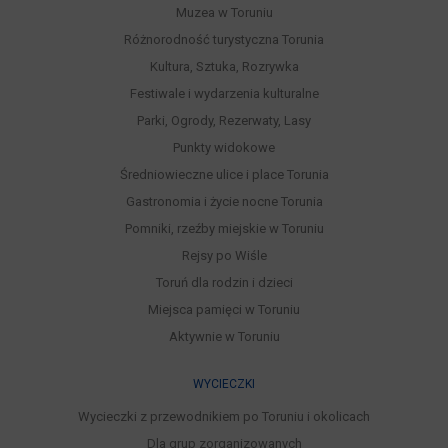
Muzea w Toruniu
Różnorodność turystyczna Torunia
Kultura, Sztuka, Rozrywka
Festiwale i wydarzenia kulturalne
Parki, Ogrody, Rezerwaty, Lasy
Punkty widokowe
Średniowieczne ulice i place Torunia
Gastronomia i życie nocne Torunia
Pomniki, rzeźby miejskie w Toruniu
Rejsy po Wiśle
Toruń dla rodzin i dzieci
Miejsca pamięci w Toruniu
Aktywnie w Toruniu
WYCIECZKI
Wycieczki z przewodnikiem po Toruniu i okolicach
Dla grup zorganizowanych