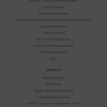
Historia Torunia i historie toruńskie
Znani torunianie
Zabytki niezachowane
Miejskie trasy turystyczne samodzielnego zwiedzania
Legendy toruńskie
Toruń nad Wisłą
Jak Toruń z Bydgoszczą
Toruń - miasto NAJ-pierwsze
Toruń niedostępny
Varia
ATRAKCJE
Atrakcje Torunia
Hity Torunia
Zabytki i Architektura Torunia
Odkryj dzielnice Torunia
UNESCO: Światowe dziedzictwo Torunia