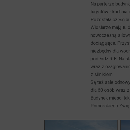
Na parterze budynk
turystów - kuchnia 
Pozostała część b
Wioślarze mają tu 
nowoczesną siłowni
dociągające. Przys
niezbędny dla wodn
pod łódź RIB. Na st
wraz z ożaglowanie
z silnikiem.
Są też sale odnowy
dla 60 osób wraz z
Budynek mieści ta
Pomorskiego Związ