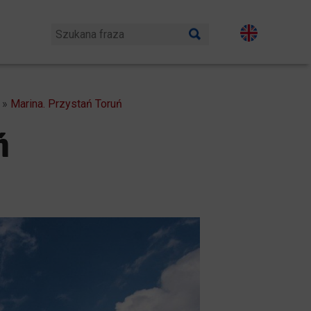
»
Marina. Przystań Toruń
ń