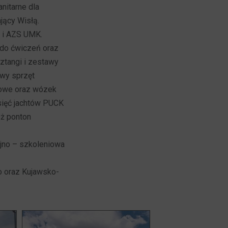
nitarne dla
jący Wisłą.
 i AZS UMK.
 do ćwiczeń oraz
ztangi i zestawy
owy sprzęt
nkowe oraz wózek
esięć jachtów PUCK
eż ponton
yjno – szkoleniowa
o oraz Kujawsko-