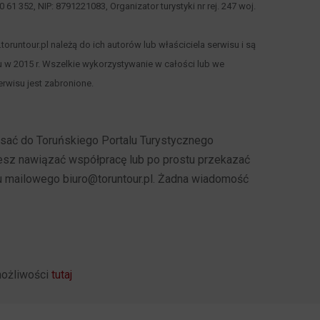
 00 61 352, NIP: 8791221083, Organizator turystyki nr rej. 247 woj.
runtour.pl należą do ich autorów lub właściciela serwisu i są
 w 2015 r. Wszelkie wykorzystywanie w całości lub we
rwisu jest zabronione.
pisać do Toruńskiego Portalu Turystycznego
cesz nawiązać współpracę lub po prostu przekazać
u mailowego biuro@toruntour.pl. Żadna wiadomość
możliwości
tutaj