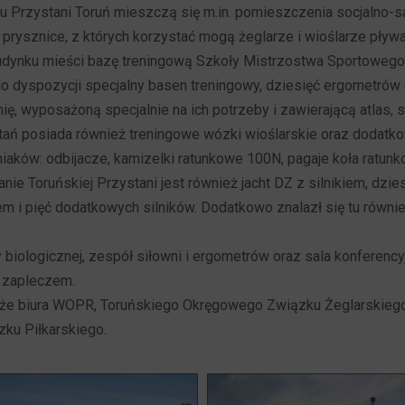
u Przystani Toruń mieszczą się m.in. pomieszczenia socjalno-sa
i prysznice, z których korzystać mogą żeglarze i wioślarze pływa
udynku mieści bazę treningową Szkoły Mistrzostwa Sportowego
do dyspozycji specjalny basen treningowy, dziesięć ergometrów
ę, wyposażoną specjalnie na ich potrzeby i zawierającą atlas, s
tań posiada również treningowe wózki wioślarskie oraz dodatk
iaków: odbijacze, kamizelki ratunkowe 100N, pagaje koła ratu
anie Toruńskiej Przystani jest również jacht DZ z silnikiem, dzi
m i pięć dodatkowych silników. Dodatkowo znalazł się tu równi
 biologicznej, zespół siłowni i ergometrów oraz sala konferenc
 zapleczem.
kże biura WOPR, Toruńskiego Okręgowego Związku Żeglarskieg
ku Piłkarskiego.