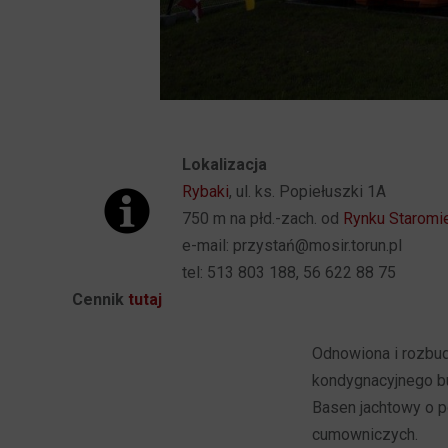
Lokalizacja
Rybaki
, ul. ks. Popiełuszki 1A
750 m na płd.-zach. od
Rynku Staromi
e-mail: przystań@mosir.torun.pl
tel: 513 803 188, 56 622 88 75
Cennik
tutaj
Odnowiona i rozbu
kondygnacyjnego bu
Basen jachtowy o p
cumowniczych.