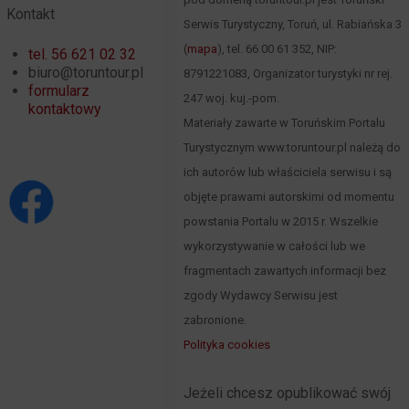
Kontakt
Serwis Turystyczny, Toruń, ul. Rabiańska 3
(
mapa
), tel. 66 00 61 352, NIP:
tel. 56 621 02 32
biuro@toruntour.pl
8791221083, Organizator turystyki nr rej.
formularz
247 woj. kuj.-pom.
kontaktowy
Materiały zawarte w Toruńskim Portalu
Turystycznym www.toruntour.pl należą do
ich autorów lub właściciela serwisu i są
objęte prawami autorskimi od momentu
powstania Portalu w 2015 r. Wszelkie
wykorzystywanie w całości lub we
fragmentach zawartych informacji bez
zgody Wydawcy Serwisu jest
zabronione.
Polityka cookies
Jeżeli chcesz opublikować swój