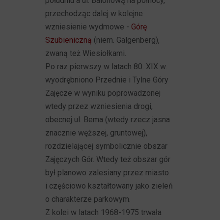
południu a ul. Balonową na północy,
przechodząc dalej w kolejne
wzniesienie wydmowe -
Górę
Szubieniczną
(niem. Galgenberg),
zwaną też Wiesiołkami.
Po raz pierwszy w latach 80. XIX w.
wyodrębniono Przednie i Tylne Góry
Zajęcze w wyniku poprowadzonej
wtedy przez wzniesienia drogi,
obecnej ul. Bema (wtedy rzecz jasna
znacznie węższej, gruntowej),
rozdzielającej symbolicznie obszar
Zajęczych Gór. Wtedy też obszar gór
był planowo zalesiany przez miasto
i częściowo kształtowany jako zieleń
o charakterze parkowym.
Z kolei w latach 1968-1975 trwała