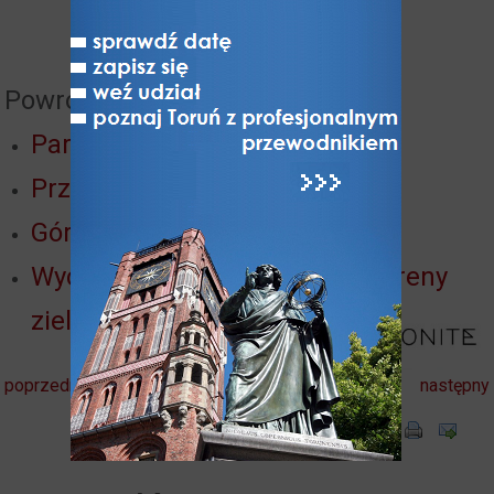
Powrót do:
Parki, Ogrody, Rezerwaty, Lasy
Przedmieście Bydgoskie
Góry toruńskie
Wycieczka: Toruńskie parki i tereny
zieleni
poprzedni
następny