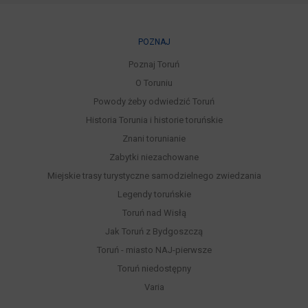
POZNAJ
Poznaj Toruń
O Toruniu
Powody żeby odwiedzić Toruń
Historia Torunia i historie toruńskie
Znani torunianie
Zabytki niezachowane
Miejskie trasy turystyczne samodzielnego zwiedzania
Legendy toruńskie
Toruń nad Wisłą
Jak Toruń z Bydgoszczą
Toruń - miasto NAJ-pierwsze
Toruń niedostępny
Varia