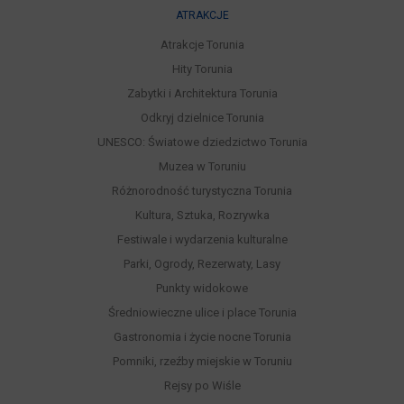
ATRAKCJE
Atrakcje Torunia
Hity Torunia
Zabytki i Architektura Torunia
Odkryj dzielnice Torunia
UNESCO: Światowe dziedzictwo Torunia
Muzea w Toruniu
Różnorodność turystyczna Torunia
Kultura, Sztuka, Rozrywka
Festiwale i wydarzenia kulturalne
Parki, Ogrody, Rezerwaty, Lasy
Punkty widokowe
Średniowieczne ulice i place Torunia
Gastronomia i życie nocne Torunia
Pomniki, rzeźby miejskie w Toruniu
Rejsy po Wiśle