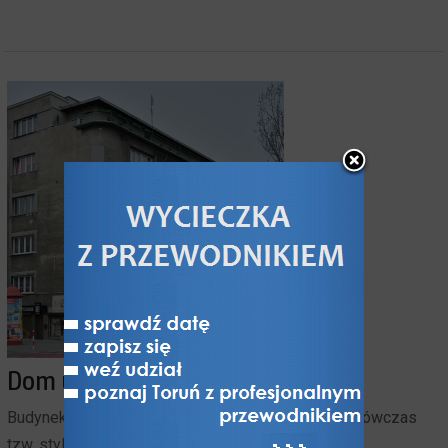
Dom ul. A. Mickiewicza 34/36
Budynek z 1935 r. jest reprezentantem modnego wówczas
tzw. stylu okrętowego w moderniźmie. Wyróżnia go