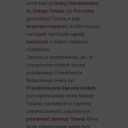
wiódł trakt od
Bramy Starotoruńskiej
do
Starego Torunia
i do
Przysieka
(posiadłości Torunia w jego
terytorium miejskim
), wzdłuż którego
rozciągały się bogate
ogrody
mieszczan
z willami, rzeźbami
i fontannami.
Zarówno w średniowieczu, jak i w
czasach nowożytnych obszar
późniejszego Przedmieścia
Bydgoskiego zwany był
Przedmieściem Starotoruńskim
(od wspomnianego wyżej Starego
Torunia) i nie należał do najsilniej
zurbanizowanych i zaludnionych
przedmieść dawnego Torunia
. Bliżej
Wisły zlokalizowane wtedy były