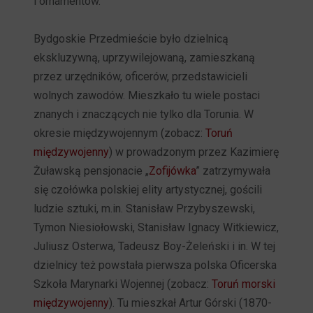
i ornamentów.
Bydgoskie Przedmieście było dzielnicą
ekskluzywną, uprzywilejowaną, zamieszkaną
przez urzędników, oficerów, przedstawicieli
wolnych zawodów. Mieszkało tu wiele postaci
znanych i znaczących nie tylko dla Torunia. W
okresie międzywojennym (zobacz:
Toruń
międzywojenny
) w prowadzonym przez Kazimierę
Żuławską pensjonacie „
Zofijówka
” zatrzymywała
się czołówka polskiej elity artystycznej, gościli
ludzie sztuki, m.in. Stanisław Przybyszewski,
Tymon Niesiołowski, Stanisław Ignacy Witkiewicz,
Juliusz Osterwa, Tadeusz Boy-Żeleński i in. W tej
dzielnicy też powstała pierwsza polska Oficerska
Szkoła Marynarki Wojennej (zobacz:
Toruń morski
międzywojenny
). Tu mieszkał Artur Górski (1870-