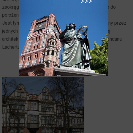
zaokrąglony narożnik, który jednocześnie nawiązuje do
położenia budynku u zbiegu dwóch ulic.
Jest tym godniejszy uwagi, że został zaprojektowany przez
jednych z najwybitniejszych przedstawicieli polskiej
architektury modernistycznej - Józefa Szanajcy i Bohdana
Lacherta.