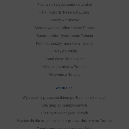
Festiwale i wydarzenia kulturalne
Parki, Ogrody, Rezerwaty, Lasy
Punkty widokowe
Średniowieczne ulice i place Torunia
Gastronomia i życie nocne Torunia
Pomniki, rzeźby miejskie w Toruniu
Rejsy po Wiśle
Toruń dla rodzin i dzieci
Miejsca pamięci w Toruniu
Aktywnie w Toruniu
WYCIECZKI
Wycieczki z przewodnikiem po Toruniu i okolicach
Dla grup zorganizowanych
Dla turystów indywidualnych
Wycieczki dla rodzin i dzieci z przewodnikiem po Toruniu
Zamów wycieczkę / przewodnika