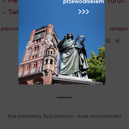
Pierścień wewnętrzny Twierdzy Toruń
Twierdza Toruń
poprzedni
następny
Komentarze
użytkowników (0)
Brak komentarzy. Bądź pierwszy - dodaj swój komentarz