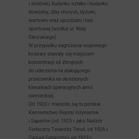
i stołówki, budynku sztabu i budynku
dowódcy, izby chorych, dyżurki,
wartowni oraz ujeżdżalni i hali
sportowej (wzdłuż ul. Wały
Sikorskiego).
W przypadku zagrożenia wojennego
koszary stawały się miejscem
koncentracji sił zbrojnych
do uderzenia na atakującego
przeciwnika na określonych
kierunkach operacyjnych armii
niemieckiej.
Od 1920 r. mieściło się tu polskie
Kierownictwo Rejonu Inżynierów
i Saperów (od. 1925 r. jako Nadzór
Forteczny Twierdzy Toruń, od 1926 r.
Zarząd Forteczny), od 1929 r.