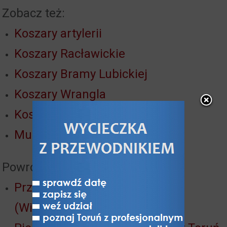
Zobacz też:
Koszary artylerii
Koszary Racławickie
Koszary Bramy Lubickiej
Koszary Wrangla
Koszary ułanów
Muzeum Twierdzy Toruń
Powrót do:
Przedmieście św. Katarzyny
(Wilhelmstadt)