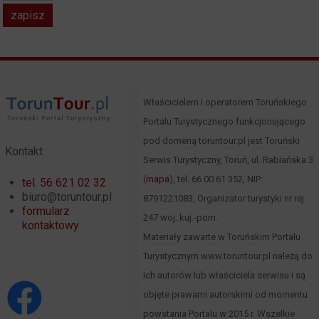
Właścicielem i operatorem Toruńskiego
Portalu Turystycznego funkcjonującego
pod domeną toruntour.pl jest Toruński
Kontakt
Serwis Turystyczny, Toruń, ul. Rabiańska 3
(
mapa
), tel. 66 00 61 352, NIP:
tel. 56 621 02 32
biuro@toruntour.pl
8791221083, Organizator turystyki nr rej.
formularz
247 woj. kuj.-pom.
kontaktowy
Materiały zawarte w Toruńskim Portalu
Turystycznym www.toruntour.pl należą do
ich autorów lub właściciela serwisu i są
objęte prawami autorskimi od momentu
powstania Portalu w 2015 r. Wszelkie