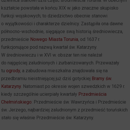
dzielnica stanowi dziś część śródmieścia Torunia. W obecnym
kształcie powstała w końcu XIX w. jako znaczne skupisko
funkcji wojskowych; to dziedzictwo obecnie stanowi
o wyjątkowości i charakterze dzielnicy. Zastąpiła ona dawne
północno-wschodnie, sięgające swą historią średniowiecza,
przedmieście
Nowego Miasta Torunia
, od 1637 r.
funkcjonujące pod nazwą kwartał św. Katarzyny.
W średniowieczu i w XVI w. obszar ten nie należał
do najgęściej zaludnionych i zurbanizowanych. Przeważały
tu
ogrody
, a zabudowa mieszkalna znajdowała się na
przedbramiu nieistniejącej już dziś gotyckiej
Bramy św.
Katarzyny
. Natomiast po okresie wojen szwedzkich w 1629 r.
kiedy szczególnie ucierpiały kwartały
Przedmieścia
Chełmińskiego
: Przedmieście św. Wawrzyńca i Przedmieście
św. Jerzego, najbardziej zaludnionym z przedmieść toruńskich
stało się właśnie Przedmieście św. Katarzyny.