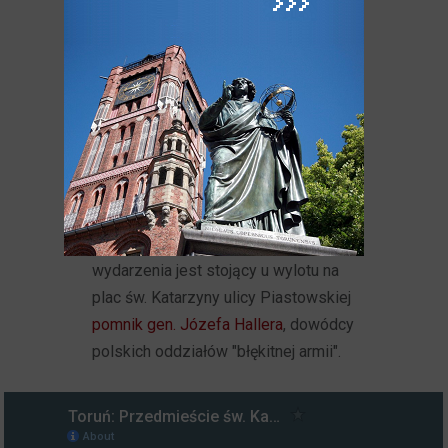
Wilhelmstadt
18 stycznia 1920 r. z dworca Toruń
Miasto ulicą Piastowską uroczyście
i paradnie wkroczyło do Torunia
wojsko polskie, przejmujące na mocy
traktatu wersalskiego Toruń
i Pomorze włączone właśnie do II
Rzeczypospolitej po okresie
zaborów. Upamiętnieniem tego
wydarzenia jest stojący u wylotu na
plac św. Katarzyny ulicy Piastowskiej
pomnik gen. Józefa Hallera
, dowódcy
polskich oddziałów "błękitnej armii".