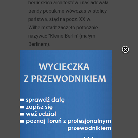
berlińskich architektów i naśladowała
trendy popularne wówczas w stolicy
państwa, stąd na pocz. XX w.
Wilhelmstadt zaczęto potocznie
nazywać "Kleine Berlin" (małym
Berlinem).
Mapa centrum Torunia z 1912 r.
z oznaczonym (linia koloru
pomarańczowego) obszarem