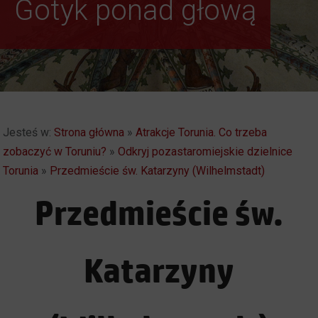
Gotyk ponad głową
Autentyczny i
Spektakularny. Toruń
Jesteś w:
Strona główna
»
Atrakcje Torunia. Co trzeba
zobaczyć w Toruniu?
»
Odkryj pozastaromiejskie dzielnice
Torunia
»
Przedmieście św. Katarzyny (Wilhelmstadt)
Przedmieście św.
Katarzyny