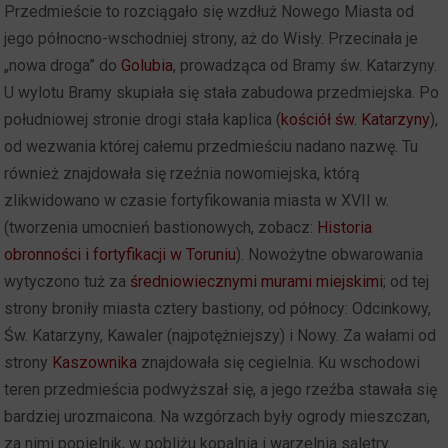
Przedmieście to rozciągało się wzdłuż Nowego Miasta od
jego północno-wschodniej strony, aż do Wisły. Przecinała je
„nowa droga” do
Golubia
, prowadząca od Bramy św. Katarzyny.
U wylotu Bramy skupiała się stała zabudowa przedmiejska. Po
południowej stronie drogi stała kaplica (
kościół św. Katarzyny
),
od wezwania której całemu przedmieściu nadano nazwę. Tu
również znajdowała się rzeźnia nowomiejska, którą
zlikwidowano w czasie fortyfikowania miasta w XVII w.
(tworzenia umocnień bastionowych, zobacz:
Historia
obronności i fortyfikacji w Toruniu
). Nowożytne obwarowania
wytyczono tuż za
średniowiecznymi murami miejskimi
; od tej
strony broniły miasta cztery bastiony, od północy: Odcinkowy,
Św. Katarzyny, Kawaler (najpotężniejszy) i Nowy. Za wałami od
strony
Kaszownika
znajdowała się cegielnia. Ku wschodowi
teren przedmieścia podwyższał się, a jego rzeźba stawała się
bardziej urozmaicona. Na wzgórzach były ogrody mieszczan,
za nimi popielnik, w pobliżu kopalnia i warzelnia saletry.