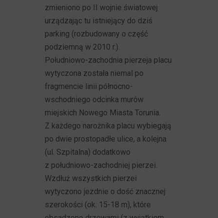
zmieniono po II wojnie światowej
urządzając tu istniejący do dziś
parking (rozbudowany o część
podziemną w 2010 r.).
Południowo-zachodnia pierzeja placu
wytyczona została niemal po
fragmencie linii północno-
wschodniego odcinka murów
miejskich Nowego Miasta Torunia.
Z każdego narożnika placu wybiegają
po dwie prostopadłe ulice, a kolejna
(ul. Szpitalna) dodatkowo
z południowo-zachodniej pierzei.
Wzdłuż wszystkich pierzei
wytyczono jezdnie o dość znacznej
szerokości (ok. 15-18 m), które
obsadzono drzewami (z wyjątkiem